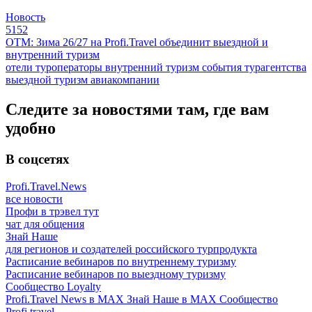
Новость
5152
ОТМ: Зима 26/27 на Profi.Travel объединит выездной и
внутренний туризм
отели
туроператоры
внутренний туризм
события
турагентства
выездной туризм
авиакомпании
Следите за новостями там, где вам
удобно
В соцсетях
Profi.Travel.News
все новости
Профи в трэвел тут
чат для общения
Знай Наше
для регионов и создателей российского турпродукта
Расписание вебинаров по внутреннему туризму
Расписание вебинаров по выездному туризму
Сообщество Loyalty
Profi.Travel News в MAX
Знай Наше в MAX
Сообщество
Profi.travel