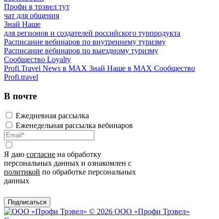
Профи в трэвел тут
чат для общения
Знай Наше
для регионов и создателей российского турпродукта
Расписание вебинаров по внутреннему туризму
Расписание вебинаров по выездному туризму
Сообщество Loyalty
Profi.Travel News в MAX
Знай Наше в MAX
Сообщество
Profi.travel
В почте
Ежедневная рассылка
Еженедельная рассылка вебинаров
Я даю
согласие
на обработку
персональных данных и ознакомлен с
политикой
по обработке персональных
данных
Подписаться
© 2026 ООО «Профи Трэвeл»