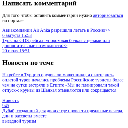
Написать комментарий
Для того чтобы оставить комментарий нужно
авторизоваться
на портале
Авиакомпании Air Anka разрешили летать в Россию>>
6 августа 15:53
Туры на GDS-рейсах: «пороховая бочка» с ценами или
дополнительные возможности>>
20 июля 15:51
Новости по теме
На рейсе в Турцию орудовали мошенники, а с интернет-
оплатой туров начались проблемы
Российские туристы более
чем на сутки застряли в Египте
«Мы не планировали такой
отпуск»: круизы из Шанхая отменяются или сокращаются
Новость
945
Дубай, созданный для двоих: где провести идеальные вечера,
дни и рассветы вместе
выездной туризм