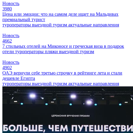
Новость
3980
Цена или эмоции: что на самом деле ищет на Мальдивах
премиальный турист
туроператоры
выездной туризм
актуальные направления
Новость
4662
7 стильных отелей на Миконосе и греческая виза в подарок
отели
туроператоры
пляжи
выездной туризм
Новость
4902
ОАЭ вернули себе третью строчку в рейтинге лета и стали
дешевле Египта
туроператоры
выездной туризм
актуальные направления