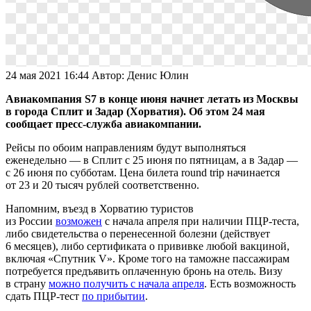
24 мая 2021 16:44
Автор:
Денис Юлин
Авиакомпания S7 в конце июня начнет летать из Москвы
в города Сплит и Задар (Хорватия). Об этом 24 мая
сообщает пресс-служба авиакомпании.
Рейсы по обоим направлениям будут выполняться
еженедельно — в Сплит с 25 июня по пятницам, а в Задар —
с 26 июня по субботам. Цена билета round trip начинается
от 23 и 20 тысяч рублей соответственно.
Напомним, въезд в Хорватию туристов
из России
возможен
с начала апреля при наличии ПЦР-теста,
либо свидетельства о перенесенной болезни (действует
6 месяцев), либо сертификата о прививке любой вакциной,
включая «Спутник V». Кроме того на таможне пассажирам
потребуется предъявить оплаченную бронь на отель. Визу
в страну
можно получить с начала апреля
. Есть возможность
сдать ПЦР-тест
по прибытии
.