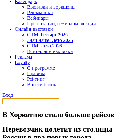
Календарь
Выставки и воркшопы
Рекламники
Вебинары
Презентации, семинары, лекции
Онлайн-выставки
OTM: Рестарт 2026
Знай наше: Лето 2026
OTM: Лето 2026
Все онлайн-выставки
Реклама
Loyalty
О программе
Правила
Рейтинг
Внести бронь
Вход
В Хорватию стало больше рейсов
Перевозчик полетит из столицы
России в два новых города.