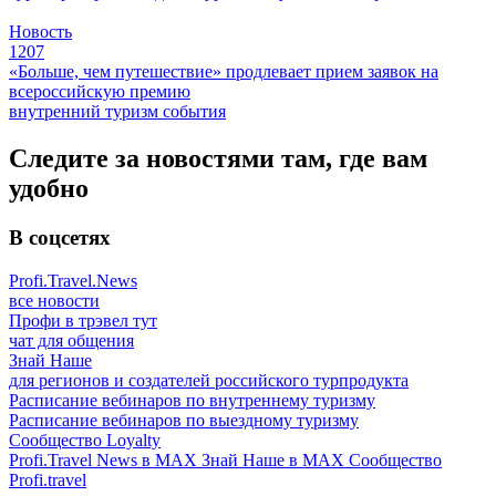
Новость
1207
«Больше, чем путешествие» продлевает прием заявок на
всероссийскую премию
внутренний туризм
события
Следите за новостями там, где вам
удобно
В соцсетях
Profi.Travel.News
все новости
Профи в трэвел тут
чат для общения
Знай Наше
для регионов и создателей российского турпродукта
Расписание вебинаров по внутреннему туризму
Расписание вебинаров по выездному туризму
Сообщество Loyalty
Profi.Travel News в MAX
Знай Наше в MAX
Сообщество
Profi.travel