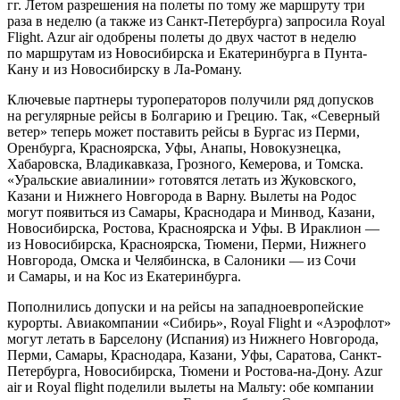
гг. Летом разрешения на полеты по тому же маршруту три
раза в неделю (а также из Санкт-Петербурга) запросила Royal
Flight. Azur air одобрены полеты до двух частот в неделю
по маршрутам из Новосибирска и Екатеринбурга в Пунта-
Кану и из Новосибирску в Ла-Роману.
Ключевые партнеры туроператоров получили ряд допусков
на регулярные рейсы в Болгарию и Грецию. Так, «Северный
ветер» теперь может поставить рейсы в Бургас из Перми,
Оренбурга, Красноярска, Уфы, Анапы, Новокузнецка,
Хабаровска, Владикавказа, Грозного, Кемерова, и Томска.
«Уральские авиалинии» готовятся летать из Жуковского,
Казани и Нижнего Новгорода в Варну. Вылеты на Родос
могут появиться из Самары, Краснодара и Минвод, Казани,
Новосибирска, Ростова, Красноярска и Уфы. В Ираклион —
из Новосибирска, Красноярска, Тюмени, Перми, Нижнего
Новгорода, Омска и Челябинска, в Салоники — из Сочи
и Самары, и на Кос из Екатеринбурга.
Пополнились допуски и на рейсы на западноевропейские
курорты. Авиакомпании «Сибирь», Royal Flight и «Аэрофлот»
могут летать в Барселону (Испания) из Нижнего Новгорода,
Перми, Самары, Краснодара, Казани, Уфы, Саратова, Санкт-
Петербурга, Новосибирска, Тюмени и Ростова-на-Дону. Azur
air и Royal flight поделили вылеты на Мальту: обе компании