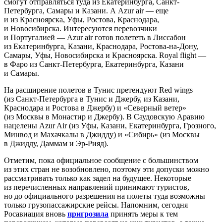
смогут отправляться туда из Екатеринбурга, Санкт-
Петербурга, Самары и Казани. А Azur air — еще
и из Красноярска, Уфы, Ростова, Краснодара,
и Новосибирска. Интересуются перевозчики
и Португалией — Azur air готов полететь в Лиссабон
из Екатеринбурга, Казани, Краснодара, Ростова-на-Дону,
Самары, Уфы, Новосибирска и Красноярска. Royal flight —
в Фаро из Санкт-Петербурга, Екатеринбурга, Казани
и Самары.
На расширение полетов в Тунис претендуют Red wings
(из Санкт-Петербурга в Тунис и Джербу, из Казани,
Краснодара и Ростова в Джербу) и «Северный ветер»
(из Москвы в Монастир и Джербу). В Саудовскую Аравию
нацелены Azur Air (из Уфы, Казани, Екатеринбурга, Грозного,
Минвод и Махачкалы в Джидду) и «Сибирь» (из Москвы
в Джидду, Даммам и Эр-Рияд).
Отметим, пока официальное сообщение с большинством
из этих стран не возобновлено, поэтому эти допуски можно
рассматривать только как задел на будущее. Некоторые
из перечисленных направлений принимают туристов,
но до официального разрешения на полеты туда возможны
только грузопассажирские рейсы. Напомним, сегодня
Росавиация вновь
пригрозила
принять меры к тем