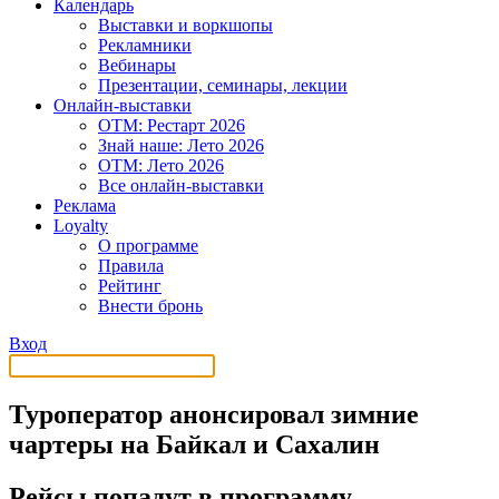
Календарь
Выставки и воркшопы
Рекламники
Вебинары
Презентации, семинары, лекции
Онлайн-выставки
OTM: Рестарт 2026
Знай наше: Лето 2026
OTM: Лето 2026
Все онлайн-выставки
Реклама
Loyalty
О программе
Правила
Рейтинг
Внести бронь
Вход
Туроператор анонсировал зимние
чартеры на Байкал и Сахалин
Рейсы попадут в программу