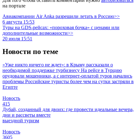
Для того чтобы оставить комментарий нужно
авторизоваться
на портале
Авиакомпании Air Anka разрешили летать в Россию>>
6 августа 15:53
Туры на GDS-рейсах: «пороховая бочка» с ценами или
дополнительные возможности>>
20 июля 15:51
Новости по теме
«Уже никто ничего не ждет»: в Крыму рассказали о
необходимой поддержке турбизнесу
На рейсе в Турцию
орудовали мошенники, а с интернет-оплатой туров начались
проблемы
Российские туристы более чем на сутки застряли в
Египте
Новость
415
Дубай, созданный для двоих: где провести идеальные вечера,
дни и рассветы вместе
выездной туризм
Новость
3605