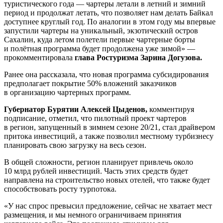
туристического года — чартеры летали в летний и зимний
период и продолжат летать, что позволяет нам делать Байкал
доступнее круглый год. По аналогии в этом году мы впервые
запустили чартеры на уникальный, экзотический остров
Сахалин, куда летом полетели первые чартерные борты
и полётная программа будет продолжена уже зимой» —
прокомментировала
глава Ростуризма Зарина Догузова.
Ранее она рассказала, что новая программа субсидирования
предполагает покрытие 50% вложений заказчиков
в организацию чартерных программ.
Губернатор Бурятии Алексей Цыденов,
комментируя
подписание, отметил, что пилотный проект чартеров
в регион, запущенный в зимнем сезоне 20/21, стал драйвером
притока инвестиций, а также позволил местному турбизнесу
планировать свою загрузку на весь сезон.
В общей сложности, регион планирует привлечь около
10 млрд рублей инвестиций. Часть этих средств будет
направлена на строительство новых отелей, что также будет
способствовать росту турпотока.
«У нас спрос превысил предложение, сейчас не хватает мест
размещения, и мы немного ограничиваем принятия