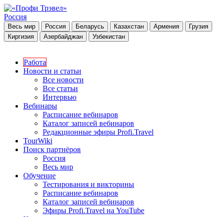
Россия
Весь мир
Россия
Беларусь
Казахстан
Армения
Грузия
Киргизия
Азербайджан
Узбекистан
Работа
Новости и статьи
Все новости
Все статьи
Интервью
Вебинары
Расписание вебинаров
Каталог записей вебинаров
Редакционные эфиры Profi.Travel
TourWiki
Поиск партнёров
Россия
Весь мир
Обучение
Тестирования и викторины
Расписание вебинаров
Каталог записей вебинаров
Эфиры Profi.Travel на YouTube