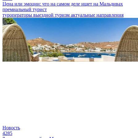
Цена или эмоции: что на самом деле ищет на Мальдивах
премиальный турист
туроператоры
выездной туризм
актуальные направления
Новость
4285