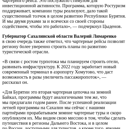
чартерного рейса. Это послужило стимулом для
инвестиционной активности. Программа, которую Ростуризм
поддерживает, компании туры реализуют, дало такой
существенный толчок в целом развитию Республики Бурятия.
И мы двумя руками за и всячески со своей стороны
содействием, чтобы это работало», — подчеркнул Цыденов.
Губернатор Сахалинской области Валерий Лимаренко
в свою очередь также отметил, что чартерные рейсы позволят
региону более уверенно строить планы по развитию
туристической отрасли.
«В связи с ростом турпотока мы планируем строить отели,
развивать инфраструктуру. К 2022 году заработает новый
современный терминал в аэропорту Хомутово, что даст
возможность в разы увеличить пассажиропоток», —
рассказал он.
«Для Бурятии это вторая чартерная цепочка на зимний
Байкал, программы будут аналогичными тем же, что
мы предлагали годом ранее. После успешной реализации
летней программы на Сахалин мы сейчас с нашими
партнёрами прорабатываем зимние чартерные туры и скоро
опубликуем их. Мы видим свою миссию в том, чтобы сделать
путешествия в регионы Дальнего Востока, и в целом
по России, доступными для туристов, а кроме того, яркими