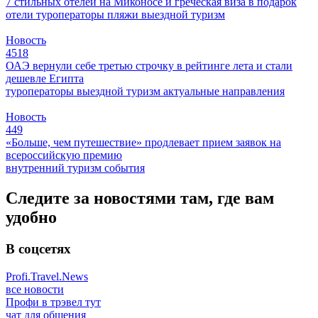
7 стильных отелей на Миконосе и греческая виза в подарок
отели
туроператоры
пляжи
выездной туризм
Новость
4518
ОАЭ вернули себе третью строчку в рейтинге лета и стали
дешевле Египта
туроператоры
выездной туризм
актуальные направления
Новость
449
«Больше, чем путешествие» продлевает прием заявок на
всероссийскую премию
внутренний туризм
события
Следите за новостями там, где вам
удобно
В соцсетях
Profi.Travel.News
все новости
Профи в трэвел тут
чат для общения