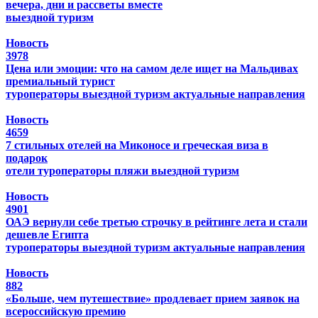
вечера, дни и рассветы вместе
выездной туризм
Новость
3978
Цена или эмоции: что на самом деле ищет на Мальдивах
премиальный турист
туроператоры
выездной туризм
актуальные направления
Новость
4659
7 стильных отелей на Миконосе и греческая виза в
подарок
отели
туроператоры
пляжи
выездной туризм
Новость
4901
ОАЭ вернули себе третью строчку в рейтинге лета и стали
дешевле Египта
туроператоры
выездной туризм
актуальные направления
Новость
882
«Больше, чем путешествие» продлевает прием заявок на
всероссийскую премию