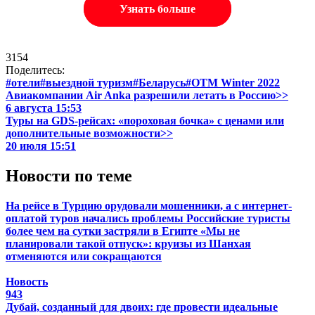
Узнать больше
3154
Поделитесь:
#отели
#выездной туризм
#Беларусь
#OTM Winter 2022
Авиакомпании Air Anka разрешили летать в Россию>>
6 августа 15:53
Туры на GDS-рейсах: «пороховая бочка» с ценами или
дополнительные возможности>>
20 июля 15:51
Новости по теме
На рейсе в Турцию орудовали мошенники, а с интернет-
оплатой туров начались проблемы
Российские туристы
более чем на сутки застряли в Египте
«Мы не
планировали такой отпуск»: круизы из Шанхая
отменяются или сокращаются
Новость
943
Дубай, созданный для двоих: где провести идеальные