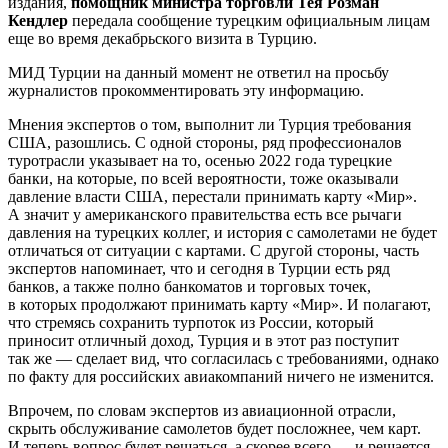
издания,
помощник министра торговли Тея Розман
Кендлер
передала сообщение турецким официальным лицам
еще во время декабрьского визита в Турцию.
МИД Турции на данный момент не ответил на просьбу
журналистов прокомментировать эту информацию.
Мнения экспертов о том, выполнит ли Турция требования
США, разошлись. С одной стороны, ряд профессионалов
туротрасли указывает на то, осенью 2022 года турецкие
банки, на которые, по всей вероятности, тоже оказывали
давление власти США, перестали принимать карту «Мир».
А значит у американского правительства есть все рычаги
давления на турецких коллег, и история с самолетами не будет
отличаться от ситуации с картами. С другой стороны, часть
экспертов напоминает, что и сегодня в Турции есть ряд
банков, а также полно банкоматов и торговых точек,
в которых продолжают принимать карту «Мир». И полагают,
что стремясь сохранить турпоток из России, который
приносит отличный доход, Турция и в этот раз поступит
так же — сделает вид, что согласилась с требованиями, однако
по факту для российских авиакомпаний ничего не изменится.
Впрочем, по словам экспертов из авиационной отрасли,
скрыть обслуживание самолетов будет посложнее, чем карт.
И теперь вопрос будет решаться, а скорее всего — и решается