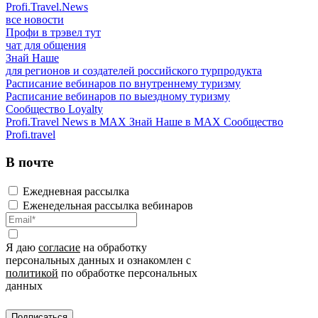
Profi.Travel.News
все новости
Профи в трэвел тут
чат для общения
Знай Наше
для регионов и создателей российского турпродукта
Расписание вебинаров по внутреннему туризму
Расписание вебинаров по выездному туризму
Сообщество Loyalty
Profi.Travel News в MAX
Знай Наше в MAX
Сообщество
Profi.travel
В почте
Ежедневная рассылка
Еженедельная рассылка вебинаров
Я даю
согласие
на обработку
персональных данных и ознакомлен с
политикой
по обработке персональных
данных
Подписаться