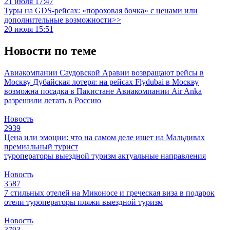
21 июля 17:47
Туры на GDS-рейсах: «пороховая бочка» с ценами или
дополнительные возможности>>
20 июля 15:51
Новости по теме
Авиакомпании Саудовской Аравии возвращают рейсы в
Москву
Дубайская лотеря: на рейсах Flydubai в Москву
возможна посадка в Пакистане
Авиакомпании Air Anka
разрешили летать в Россию
Новость
2939
Цена или эмоции: что на самом деле ищет на Мальдивах
премиальный турист
туроператоры
выездной туризм
актуальные направления
Новость
3587
7 стильных отелей на Миконосе и греческая виза в подарок
отели
туроператоры
пляжи
выездной туризм
Новость
3793