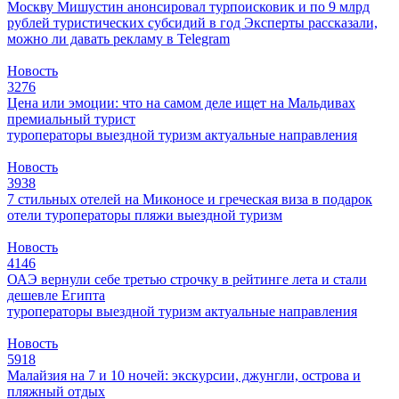
Москву
Мишустин анонсировал турпоисковик и по 9 млрд
рублей туристических субсидий в год
Эксперты рассказали,
можно ли давать рекламу в Telegram
Новость
3276
Цена или эмоции: что на самом деле ищет на Мальдивах
премиальный турист
туроператоры
выездной туризм
актуальные направления
Новость
3938
7 стильных отелей на Миконосе и греческая виза в подарок
отели
туроператоры
пляжи
выездной туризм
Новость
4146
ОАЭ вернули себе третью строчку в рейтинге лета и стали
дешевле Египта
туроператоры
выездной туризм
актуальные направления
Новость
5918
Малайзия на 7 и 10 ночей: экскурсии, джунгли, острова и
пляжный отдых