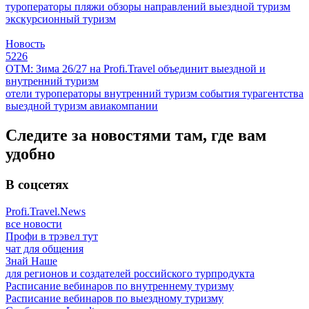
туроператоры
пляжи
обзоры направлений
выездной туризм
экскурсионный туризм
Новость
5226
ОТМ: Зима 26/27 на Profi.Travel объединит выездной и
внутренний туризм
отели
туроператоры
внутренний туризм
события
турагентства
выездной туризм
авиакомпании
Следите за новостями там, где вам
удобно
В соцсетях
Profi.Travel.News
все новости
Профи в трэвел тут
чат для общения
Знай Наше
для регионов и создателей российского турпродукта
Расписание вебинаров по внутреннему туризму
Расписание вебинаров по выездному туризму