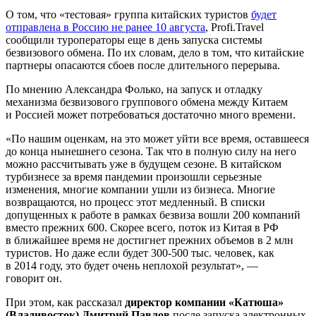
О том, что «тестовая» группа китайских туристов
будет
отправлена в Россию не ранее 10 августа
, Profi.Travel
сообщили туроператоры еще в день запуска системы
безвизового обмена. По их словам, дело в том, что китайские
партнеры опасаются сбоев после длительного перерыва.
По мнению Александра Фолько, на запуск и отладку
механизма безвизового группового обмена между Китаем
и Россией может потребоваться достаточно много времени.
«По нашим оценкам, на это может уйти все время, оставшееся
до конца нынешнего сезона. Так что в полную силу на него
можно рассчитывать уже в будущем сезоне. В китайском
турбизнесе за время пандемии произошли серьезные
изменения, многие компании ушли из бизнеса. Многие
возвращаются, но процесс этот медленный. В списки
допущенных к работе в рамках безвиза вошли 200 компаний
вместо прежних 600. Скорее всего, поток из Китая в РФ
в ближайшее время не достигнет прежних объемов в 2 млн
туристов. Но даже если будет
300-500 тыс.
человек, как
в 2014 году, это будет очень неплохой результат», —
говорит он.
При этом, как рассказал
директор компании «Катюша»
(Владивосток) Дмитрий Павлов
после запуска электронных