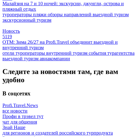
Малайзия на 7 и 10 ночей: экскурсии, джунгли, острова и
пляжный отдых
туроператоры
пляжи
обзоры направлений
выездной туризм
экскурсионный туризм
Новость
5119
ОТМ: Зима 26/27 на Profi.Travel объединит выездной и
внутренний туризм
отели
туроператоры
внутренний туризм
события
турагентства
выездной туризм
авиакомпании
Следите за новостями там, где вам
удобно
В соцсетях
Profi.Travel.News
все новости
Профи в трэвел тут
чат для общения
Знай Наше
для регионов и создателей российского турпродукта