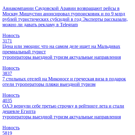
Авиакомпании Саудовской Аравии возвращают рейсы в
Москву
Мишустин анонсировал турпоисковик и по 9 млрд
рублей туристических субсидий в год
Эксперты рассказали,
можно ли давать рекламу в Telegram
Новость
3171
Цена или эмоции: что на самом деле ищет на Мальдивах
премиальный турист
туроператоры
выездной туризм
актуальные направления
Новость
3837
7 стильных отелей на Миконосе и греческая виза в подарок
отели
туроператоры
пляжи
выездной туризм
Новость
4035
ОАЭ вернули себе третью строчку в рейтинге лета и стали
дешевле Египта
туроператоры
выездной туризм
актуальные направления
Новость
5819