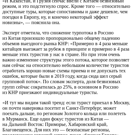
«И Казахстан, и Грузия сейчас ввели с Китаем безвизовый
режим, и это подстегнуло спрос. Кроме того — относительно
доступные туры, которые сопоставимы и даже дешевле, чем
поездки в Европу, ну, и конечно некоторый эффект
новизны», — пояснила она.
Эксперт отметила, что снижение турпотока в Россию
из Китая произошло пропорционально общему падению
объемов выездного рынка КНР: «Примерно в 4 раза меньше
китайцев выезжает за рубеж в принципе и примерно в 4 раза
меньше этих туристов у нас в стране. Но при этом очень
важно изменение структуры этого потока, которое позволяет
нам сейчас на относительно небольшом количестве туристов
отработать хорошо новые схемы приема и не допускать тех
ошибок, которые были в 2019 году, когда сюда шел серый
групповой поток». По словам эксперта, доля безвизовых
групп сейчас сократилась до 25%, в основном в Россию
из КНР приезжают индивидуальные туристы.
«И тут мы видим такой тренд: если турист приехал в Москву,
он почти наверняка посетит и Санкт-Петербург, может
поехать дальше, по регионам Золотого кольца или полететь
в Мурманск. Еще один фокус туристов из Китая —
на Дальний Восток: Приморье, Хабаровский край,
Благовещенск. Для них это — безопасные регионы,