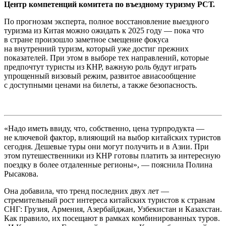
Центр
компетенций
комитета по
въездному
туризму
РСТ
.
По прогнозам эксперта, полное восстановление выездного
туризма из Китая можно ожидать к 2025 году — пока что
в стране произошло заметное смещение фокуса
на внутренний туризм, который уже достиг прежних
показателей. При этом в выборе тех направлений, которые
предпочтут туристы из КНР, важную роль будут играть
упрощенный визовый режим, развитое авиасообщение
с доступными ценами на билеты, а также безопасность.
«Надо иметь ввиду, что, собственно, цена турпродукта —
не ключевой фактор, влияющий на выбор китайских туристов
сегодня. Дешевые туры они могут получить и в Азии. При
этом путешественники из КНР готовы платить за интересную
поездку в более отдаленные регионы», — пояснила Полина
Рысакова.
Она добавила, что тренд последних двух лет —
стремительный рост интереса китайских туристов к странам
СНГ: Грузия, Армения, Азербайджан, Узбекистан и Казахстан.
Как правило, их посещают в рамках комбинированных туров.