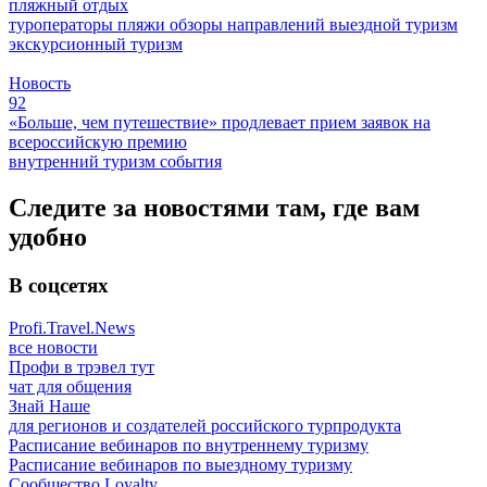
пляжный отдых
туроператоры
пляжи
обзоры направлений
выездной туризм
экскурсионный туризм
Новость
92
«Больше, чем путешествие» продлевает прием заявок на
всероссийскую премию
внутренний туризм
события
Следите за новостями там, где вам
удобно
В соцсетях
Profi.Travel.News
все новости
Профи в трэвел тут
чат для общения
Знай Наше
для регионов и создателей российского турпродукта
Расписание вебинаров по внутреннему туризму
Расписание вебинаров по выездному туризму
Сообщество Loyalty