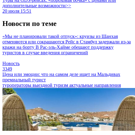
Туры на GDS-рейсах: «пороховая бочка» с ценами или
дополнительные возможности>>
20 июля 15:51
Новости по теме
«Мы не планировали такой отпуск»: круизы из Шанхая
отменяются или сокращаются
Рейс в Стамбул задержали из-за
кражи на борту
В Рас-эль-Хайме обещают поддержку
туристов в случае введения ограничений
Новость
3349
Цена или эмоции: что на самом деле ищет на Мальдивах
премиальный турист
туроператоры
выездной туризм
актуальные направления