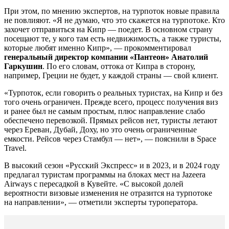
При этом, по мнению экспертов, на турпоток новые правила
не повлияют. «Я не думаю, что это скажется на турпотоке. Кто
захочет отправиться на Кипр — поедет. В основном страну
посещают те, у кого там есть недвижимость, а также туристы,
которые любят именно Кипр», — прокомментировал
генеральный директор компании «Пантеон» Анатолий
Гаркушин
. По его словам, оттока от Кипра в сторону,
например, Греции не будет, у каждой страны — свой клиент.
«Турпоток, если говорить о реальных туристах, на Кипр и без
того очень ограничен. Прежде всего, процесс получения виз
и ранее был не самым простым, плюс направление слабо
обеспечено перевозкой. Прямых рейсов нет, туристы летают
через Ереван, Дубай, Доху, но это очень ограниченные
емкости. Рейсов через Стамбул — нет», — пояснили в Space
Travel.
В высокий сезон «Русский Экспресс» и в 2023, и в 2024 году
предлагал туристам программы на блоках мест на Jazeera
Airways с пересадкой в Кувейте. «С высокой долей
вероятности визовые изменения не отразится на турпотоке
на направлении», — отметили эксперты туроператора.