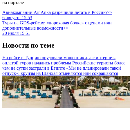
на портале
Авиакомпании Air Anka разрешили летать в Россию>>
6 августа 15:53
Туры на GDS-рейсах: «пороховая бочка» с ценами или
дополнительные возможности>>
20 июля 15:51
Новости по теме
На рейсе в Турцию орудовали мошенники, а с интернет-
оплатой туров начались проблемы
Российские туристы более
чем на сутки застряли в Египте
«Мы не планировали такой
отпуск»: круизы из Шанхая отменяются или сокращаются