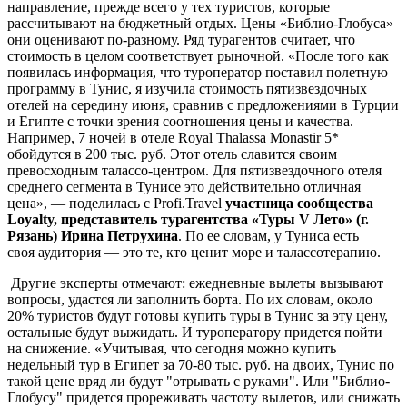
направление, прежде всего у тех туристов, которые
рассчитывают на бюджетный отдых. Цены «Библио-Глобуса»
они оценивают по-разному. Ряд турагентов считает, что
стоимость в целом соответствует рыночной. «После того как
появилась информация, что туроператор поставил полетную
программу в Тунис, я изучила стоимость пятизвездочных
отелей на середину июня, сравнив с предложениями в Турции
и Египте с точки зрения соотношения цены и качества.
Например, 7 ночей в отеле Royal Thalassa Monastir 5*
обойдутся в 200 тыс. руб. Этот отель славится своим
превосходным талассо-центром. Для пятизвездочного отеля
среднего сегмента в Тунисе это действительно отличная
цена», — поделилась с Profi.Travel
участница сообщества
Loyalty, представитель турагентства «Туры V Лето» (г.
Рязань) Ирина Петрухина
. По ее словам, у Туниса есть
своя аудитория — это те, кто ценит море и талассотерапию.
Другие эксперты отмечают: ежедневные вылеты вызывают
вопросы, удастся ли заполнить борта. По их словам, около
20% туристов будут готовы купить туры в Тунис за эту цену,
остальные будут выжидать. И туроператору придется пойти
на снижение. «Учитывая, что сегодня можно купить
недельный тур в Египет за 70-80 тыс. руб. на двоих, Тунис по
такой цене вряд ли будут "отрывать с руками". Или "Библио-
Глобусу" придется прореживать частоту вылетов, или снижать