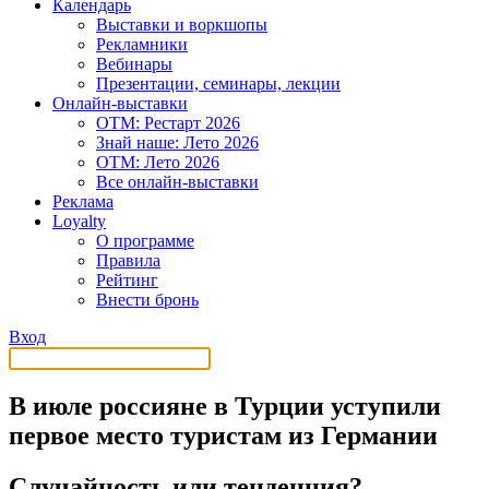
Календарь
Выставки и воркшопы
Рекламники
Вебинары
Презентации, семинары, лекции
Онлайн-выставки
OTM: Рестарт 2026
Знай наше: Лето 2026
OTM: Лето 2026
Все онлайн-выставки
Реклама
Loyalty
О программе
Правила
Рейтинг
Внести бронь
Вход
В июле россияне в Турции уступили
первое место туристам из Германии
Случайность или тенденция?