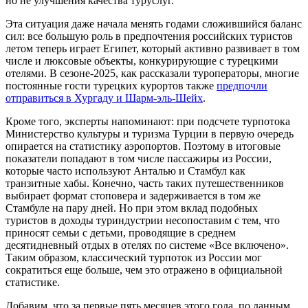
но не улучшения качества туруслуг.
Эта ситуация даже начала менять годами сложившийся баланс
сил: все большую роль в предпочтения российских туристов
летом теперь играет Египет, который активно развивает в том
числе и люксовые объекты, конкурирующие с турецкими
отелями. В сезоне-2025, как рассказали туроператоры, многие
постоянные гости турецких курортов также
предпочли
отправиться в Хургаду и Шарм-эль-Шейх
.
Кроме того, эксперты напоминают: при подсчете турпотока
Министерство культуры и туризма Турции в первую очередь
опирается на статистику аэропортов. Поэтому в итоговые
показатели попадают в том числе пассажиры из России,
которые часто используют Анталью и Стамбул как
транзитные хабы. Конечно, часть таких путешественников
выбирает формат стоповера и задерживается в том же
Стамбуле на пару дней. Но при этом вклад подобных
туристов в доходы туриндустрии несопоставим с тем, что
приносят семьи с детьми, проводящие в среднем
десятидневный отдых в отелях по системе «Все включено».
Таким образом, классический турпоток из России мог
сократиться еще больше, чем это отражено в официальной
статистике.
Добавим, что за первые пять месяцев этого года, по данным