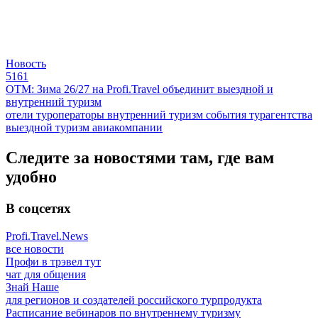
Новость
5161
ОТМ: Зима 26/27 на Profi.Travel объединит выездной и
внутренний туризм
отели
туроператоры
внутренний туризм
события
турагентства
выездной туризм
авиакомпании
Следите за новостями там, где вам
удобно
В соцсетях
Profi.Travel.News
все новости
Профи в трэвел тут
чат для общения
Знай Наше
для регионов и создателей российского турпродукта
Расписание вебинаров по внутреннему туризму