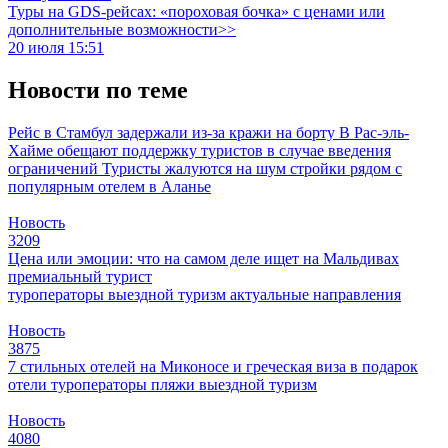
Туры на GDS-рейсах: «пороховая бочка» с ценами или
дополнительные возможности>>
20 июля 15:51
Новости по теме
Рейс в Стамбул задержали из-за кражи на борту
В Рас-эль-
Хайме обещают поддержку туристов в случае введения
ограничений
Туристы жалуются на шум стройки рядом с
популярным отелем в Аланье
Новость
3209
Цена или эмоции: что на самом деле ищет на Мальдивах
премиальный турист
туроператоры
выездной туризм
актуальные направления
Новость
3875
7 стильных отелей на Миконосе и греческая виза в подарок
отели
туроператоры
пляжи
выездной туризм
Новость
4080