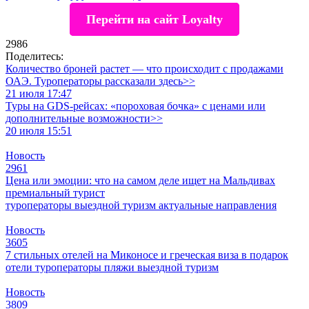
Перейти на сайт Loyalty
2986
Поделитесь:
Количество броней растет — что происходит с продажами
ОАЭ. Туроператоры рассказали здесь>>
21 июля 17:47
Туры на GDS-рейсах: «пороховая бочка» с ценами или
дополнительные возможности>>
20 июля 15:51
Новость
2961
Цена или эмоции: что на самом деле ищет на Мальдивах
премиальный турист
туроператоры
выездной туризм
актуальные направления
Новость
3605
7 стильных отелей на Миконосе и греческая виза в подарок
отели
туроператоры
пляжи
выездной туризм
Новость
3809