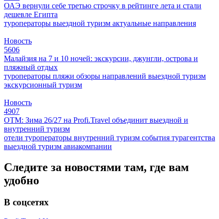
ОАЭ вернули себе третью строчку в рейтинге лета и стали
дешевле Египта
туроператоры
выездной туризм
актуальные направления
Новость
5606
Малайзия на 7 и 10 ночей: экскурсии, джунгли, острова и
пляжный отдых
туроператоры
пляжи
обзоры направлений
выездной туризм
экскурсионный туризм
Новость
4907
ОТМ: Зима 26/27 на Profi.Travel объединит выездной и
внутренний туризм
отели
туроператоры
внутренний туризм
события
турагентства
выездной туризм
авиакомпании
Следите за новостями там, где вам
удобно
В соцсетях