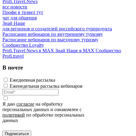
Profi.Travel.News
все новости
Профи в трэвел тут
чат для общения
Знай Наше
для регионов и создателей российского турпродукта
Расписание вебинаров по внутреннему туризму
Расписание вебинаров по выездному туризму
Сообщество Loyalty
Profi.Travel News в MAX
Знай Наше в MAX
Сообщество
Profi.travel
В почте
Ежедневная рассылка
Еженедельная рассылка вебинаров
Я даю
согласие
на обработку
персональных данных и ознакомлен с
политикой
по обработке персональных
данных
Подписаться