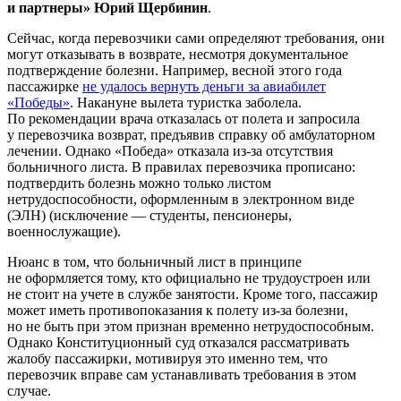
и партнеры» Юрий Щербинин
.
Сейчас, когда перевозчики сами определяют требования, они
могут отказывать в возврате, несмотря документальное
подтверждение болезни. Например, весной этого года
пассажирке
не удалось вернуть деньги за авиабилет
«Победы»
. Накануне вылета туристка заболела.
По рекомендации врача отказалась от полета и запросила
у перевозчика возврат, предъявив справку об амбулаторном
лечении. Однако «Победа» отказала из-за отсутствия
больничного листа. В правилах перевозчика прописано:
подтвердить болезнь можно только листом
нетрудоспособности, оформленным в электронном виде
(ЭЛН) (исключение — студенты, пенсионеры,
военнослужащие).
Нюанс в том, что больничный лист в принципе
не оформляется тому, кто официально не трудоустроен или
не стоит на учете в службе занятости. Кроме того, пассажир
может иметь противопоказания к полету из-за болезни,
но не быть при этом признан временно нетрудоспособным.
Однако Конституционный суд отказался рассматривать
жалобу пассажирки, мотивируя это именно тем, что
перевозчик вправе сам устанавливать требования в этом
случае.