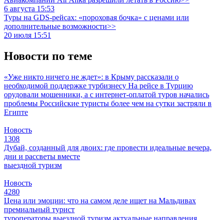
6 августа 15:53
Туры на GDS-рейсах: «пороховая бочка» с ценами или
дополнительные возможности>>
20 июля 15:51
Новости по теме
«Уже никто ничего не ждет»: в Крыму рассказали о
необходимой поддержке турбизнесу
На рейсе в Турцию
орудовали мошенники, а с интернет-оплатой туров начались
проблемы
Российские туристы более чем на сутки застряли в
Египте
Новость
1308
Дубай, созданный для двоих: где провести идеальные вечера,
дни и рассветы вместе
выездной туризм
Новость
4280
Цена или эмоции: что на самом деле ищет на Мальдивах
премиальный турист
туроператоры
выездной туризм
актуальные направления