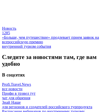
Новость
1285
«Больше, чем путешествие» продлевает прием заявок на
всероссийскую премию
внутренний туризм
события
Следите за новостями там, где вам
удобно
В соцсетях
Profi.Travel.News
все новости
Профи в трэвел тут
чат для общения
Знай Наше
для регионов и создателей российского турпродукта
Расписание вебинаров по внутреннему туризму