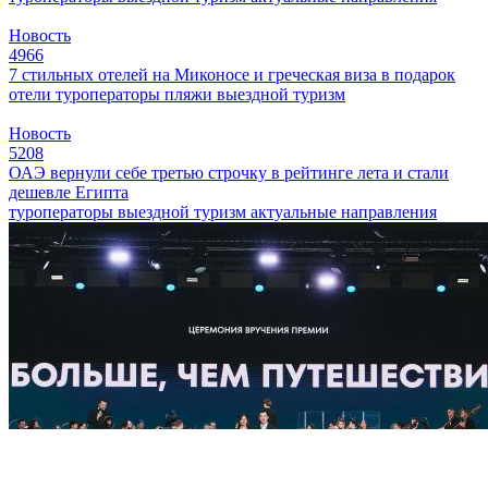
Новость
4966
7 стильных отелей на Миконосе и греческая виза в подарок
отели
туроператоры
пляжи
выездной туризм
Новость
5208
ОАЭ вернули себе третью строчку в рейтинге лета и стали
дешевле Египта
туроператоры
выездной туризм
актуальные направления