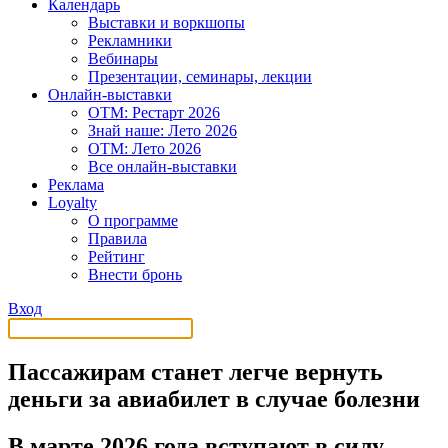
Календарь
Выставки и воркшопы
Рекламники
Вебинары
Презентации, семинары, лекции
Онлайн-выставки
OTM: Рестарт 2026
Знай наше: Лето 2026
OTM: Лето 2026
Все онлайн-выставки
Реклама
Loyalty
О программе
Правила
Рейтинг
Внести бронь
Вход
Пассажирам станет легче вернуть
деньги за авиабилет в случае болезни
В марте 2026 года вступают в силу