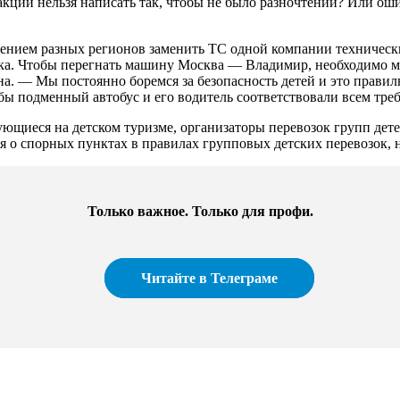
дакции нельзя написать так, чтобы не было разночтений? Или о
ением разных регионов заменить ТС одной компании технически
ика. Чтобы перегнать машину Москва — Владимир, необходимо ми
 — Мы постоянно боремся за безопасность детей и это правильн
бы подменный автобус и его водитель соответствовали всем тре
ующиеся на детском туризме, организаторы перевозок групп дет
я о спорных пунктах в правилах групповых детских перевозок, 
Только важное. Только для профи.
Читайте в Телеграме