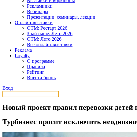
Выставки и воркшопы
Рекламники
Вебинары
Презентации, семинары, лекции
Онлайн-выставки
OTM: Рестарт 2026
Знай наше: Лето 2026
OTM: Лето 2026
Все онлайн-выставки
Реклама
Loyalty
О программе
Правила
Рейтинг
Внести бронь
Вход
Новый проект правил перевозки детей 
Турбизнес просит исключить неоднозна