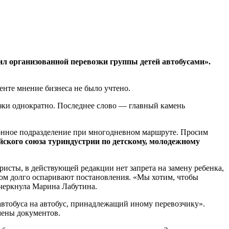
л организованной перевозки группы детей автобусами».
енте мнение бизнеса не было учтено.
озки однократно. Последнее слово — главный камень
онное подразделение при многодневном маршруте. Просим
йского союза туриндустрии по детскому, молодежному
юристы, в действующей редакции нет запрета на замену ребенка,
том долго оспаривают постановления. «Мы хотим, чтобы
дчеркнула Марина Лабутина.
 автобуса на автобус, принадлежащий иному перевозчику».
мены документов.