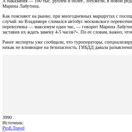
А наказания — 100 тыс. рублей и более.. Неужели, в новой ре
Марина Лабутина.
Как поясняют на рынке, при многодневных маршрутах с посещ
случай: во Владимире сломался автобус московского перевозч
перевозчика — максимум один час, — говорит Марина Лабутина.
заставив их ждать замену
4-5 часов?».
По ее словам, важно, что
Ранее эксперты уже сообщали, что туроператоры, специализир
никак не влияющие на безопасность. ГИБДД давала разъяснени
3990
Источник:
Profi.Travel