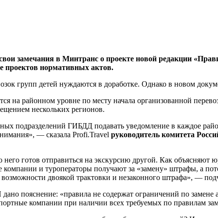
свои замечания в Минтранс о проекте новой редакции «Прави
е проектов нормативных актов.
возок групп детей нуждаются в доработке. Однако в новом докум
ается на районном уровне по месту начала организованной перев
сещением нескольких регионов.
ных подразделений ГИБДД подавать уведомление в каждое рай
имания», — сказала Profi.Travel
руководитель комитета Росси
то него готов отправиться на экскурсию другой. Как объясняют 
е компании и туроператоры получают за «замену» штрафы, а по
й возможности двоякой трактовки и незаконного штрафа», — по
И дано пояснение: «правила не содержат ограничений по замене
нспортные компании при наличии всех требуемых по правилам за