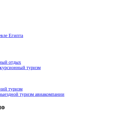
евле Египта
жный отдых
скурсионный туризм
нний туризм
выездной туризм
авиакомпании
но