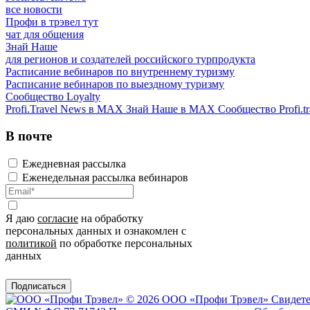
все новости
Профи в трэвел тут
чат для общения
Знай Наше
для регионов и создателей российского турпродукта
Расписание вебинаров по внутреннему туризму
Расписание вебинаров по выездному туризму
Сообщество Loyalty
Profi.Travel News в MAX
Знай Наше в MAX
Сообщество Profi.tr
В почте
Ежедневная рассылка
Еженедельная рассылка вебинаров
Я даю
согласие
на обработку
персональных данных и ознакомлен с
политикой
по обработке персональных
данных
Подписаться
© 2026 ООО «Профи Трэвeл»
Свидете