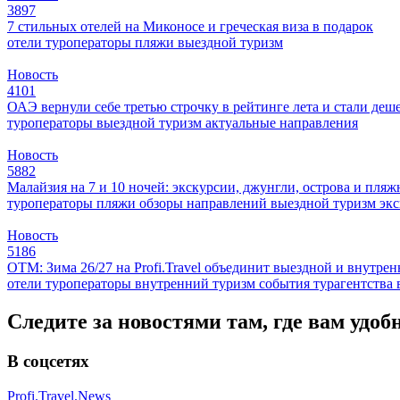
3897
7 стильных отелей на Миконосе и греческая виза в подарок
отели
туроператоры
пляжи
выездной туризм
Новость
4101
ОАЭ вернули себе третью строчку в рейтинге лета и стали деш
туроператоры
выездной туризм
актуальные направления
Новость
5882
Малайзия на 7 и 10 ночей: экскурсии, джунгли, острова и пля
туроператоры
пляжи
обзоры направлений
выездной туризм
эк
Новость
5186
ОТМ: Зима 26/27 на Profi.Travel объединит выездной и внутре
отели
туроператоры
внутренний туризм
события
турагентства
Следите за новостями там, где вам удоб
В соцсетях
Profi.Travel.News