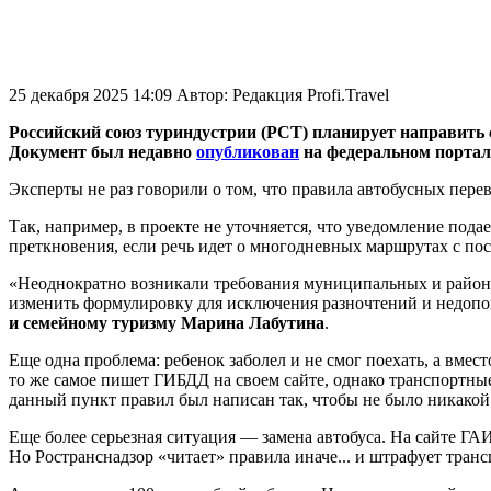
25 декабря 2025 14:09
Автор:
Редакция Profi.Travel
Российский союз туриндустрии (РСТ) планирует направить 
Документ был недавно
опубликован
на федеральном портал
Эксперты не раз говорили о том, что правила автобусных пере
Так, например, в проекте не уточняется, что уведомление под
преткновения, если речь идет о многодневных маршрутах с по
«Неоднократно возникали требования муниципальных и район
изменить формулировку для исключения разночтений и недопон
и семейному туризму Марина Лабутина
.
Еще одна проблема: ребенок заболел и не смог поехать, а вмес
то же самое пишет ГИБДД на своем сайте, однако транспортны
данный пункт правил был написан так, чтобы не было никако
Еще более серьезная ситуация — замена автобуса. На сайте ГА
Но Ространснадзор «читает» правила иначе... и штрафует тра