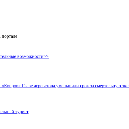
 портале
ительные возможности>>
за «Ковров»
Главе агрегатора уменьшили срок за смертельную э
иальный турист