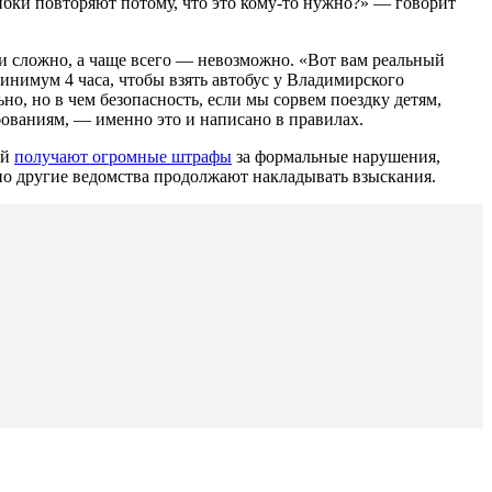
шибки повторяют потому, что это кому-то нужно?» — говорит
 сложно, а чаще всего — невозможно. «Вот вам реальный
нимум 4 часа, чтобы взять автобус у Владимирского
о, но в чем безопасность, если мы сорвем поездку детям,
бованиям, — именно это и написано в правилах.
ей
получают огромные штрафы
за формальные нарушения,
но другие ведомства продолжают накладывать взыскания.