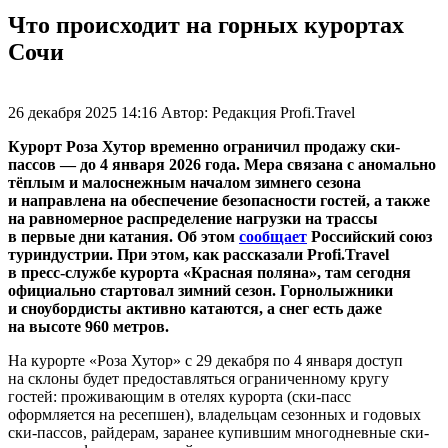
Что происходит на горных курортах
Сочи
26 декабря 2025 14:16
Автор:
Редакция Profi.Travel
Курорт Роза Хутор временно ограничил продажу ски-
пассов — до 4 января 2026 года. Мера связана с аномально
тёплым и малоснежным началом зимнего сезона
и направлена на обеспечение безопасности гостей, а также
на равномерное распределение нагрузки на трассы
в первые дни катания. Об этом
сообщает
Российский союз
туриндустрии. При этом, как рассказали Profi.Travel
в пресс-службе курорта «Красная поляна», там сегодня
официально стартовал зимний сезон. Горнолыжники
и сноубордисты активно катаются, а снег есть даже
на высоте 960 метров.
На курорте «Роза Хутор» с 29 декабря по 4 января доступ
на склоны будет предоставляться ограниченному кругу
гостей: проживающим в отелях курорта (ски-пасс
оформляется на ресепшен), владельцам сезонных и годовых
ски-пассов, райдерам, заранее купившим многодневные ски-