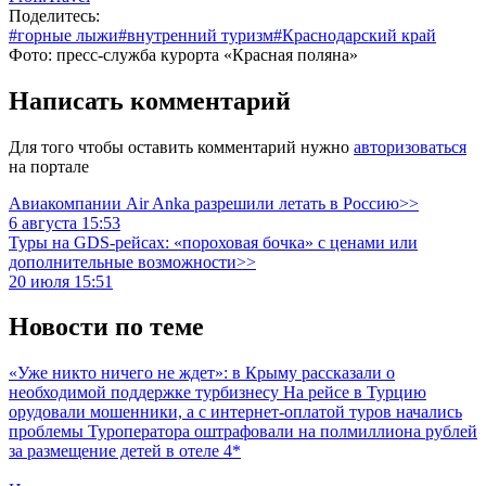
Поделитесь:
#горные лыжи
#внутренний туризм
#Краснодарский край
Фото: пресс-служба курорта «Красная поляна»
Написать комментарий
Для того чтобы оставить комментарий нужно
авторизоваться
на портале
Авиакомпании Air Anka разрешили летать в Россию>>
6 августа 15:53
Туры на GDS-рейсах: «пороховая бочка» с ценами или
дополнительные возможности>>
20 июля 15:51
Новости по теме
«Уже никто ничего не ждет»: в Крыму рассказали о
необходимой поддержке турбизнесу
На рейсе в Турцию
орудовали мошенники, а с интернет-оплатой туров начались
проблемы
Туроператора оштрафовали на полмиллиона рублей
за размещение детей в отеле 4*