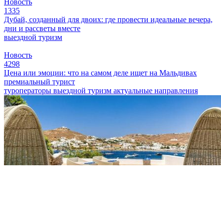
Новость
1335
Дубай, созданный для двоих: где провести идеальные вечера,
дни и рассветы вместе
выездной туризм
Новость
4298
Цена или эмоции: что на самом деле ищет на Мальдивах
премиальный турист
туроператоры
выездной туризм
актуальные направления