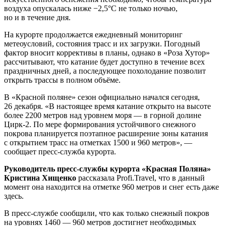
воздуха опускалась ниже −2,5°C не только ночью,
но и в течение дня.
На курорте продолжается ежедневный мониторинг
метеоусловий, состояния трасс и их загрузки. Погодный
фактор вносит коррективы в планы, однако в «Роза Хутор»
рассчитывают, что катание будет доступно в течение всех
праздничных дней, а последующее похолодание позволит
открыть трассы в полном объёме.
В «Красной поляне» сезон официально начался сегодня,
26 декабря. «В настоящее время катание открыто на высоте
более 2200 метров над уровнем моря — в горной долине
Цирк-2. По мере формирования устойчивого снежного
покрова планируется поэтапное расширение зоны катания
с открытием трасс на отметках 1500 и 960 метров», —
сообщает пресс-служба курорта.
Руководитель пресс-службы курорта «Красная Поляна»
Кристина Хищенко
рассказала Profi.Travel, что в данный
момент она находится на отметке 960 метров и снег есть даже
здесь.
В пресс-службе сообщили, что как только снежный покров
на уровнях 1460 — 960 метров достигнет необходимых