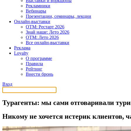
Выставки и воркшопы
Рекламники
Вебинары
Презентации, семинары, лекции
Онлайн-выставки
OTM: Рестарт 2026
Знай наше: Лето 2026
OTM: Лето 2026
Все онлайн-выставки
Реклама
Loyalty
О программе
Правила
Рейтинг
Внести бронь
Вход
Турагенты: мы сами отговаривали тури
Никому не хочется истерик клиентов, 