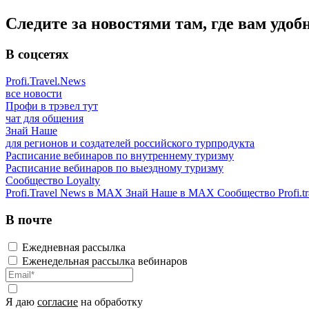
Следите за новостями там, где вам удоб
В соцсетях
Profi.Travel.News
все новости
Профи в трэвел тут
чат для общения
Знай Наше
для регионов и создателей российского турпродукта
Расписание вебинаров по внутреннему туризму
Расписание вебинаров по выездному туризму
Сообщество Loyalty
Profi.Travel News в MAX
Знай Наше в MAX
Сообщество Profi.tr
В почте
Ежедневная рассылка
Еженедельная рассылка вебинаров
Я даю
согласие
на обработку