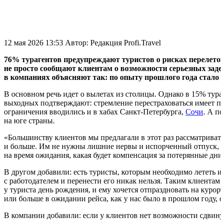
12 мая 2026 13:53
Автор:
Редакция Profi.Travel
76% турагентов предупреждают туристов о рисках перелето
не просто сообщают клиентам о возможности серьезных заде
в компаниях объясняют так: по опыту прошлого года стало 
В основном речь идет о вылетах из столицы. Однако в 15% тур
выходных подтверждают: стремление перестраховаться имеет п
ограничения вводились и в хабах
Санкт-Петербурга
,
Сочи
. А 
на юге страны.
«Большинству клиентов мы предлагали в этот раз рассматривать
и больше. Им не нужны лишние нервы и испорченный отпуск, на
на время ожидания, какая будет компенсация за потерянные дни
В другом добавили: есть туристы, которым необходимо лететь 
с работодателем и перенести его никак нельзя. Таким клиентам
у туриста день рождения, и ему хочется отпраздновать на курор
или больше в ожидании рейса, как у нас было в прошлом году, 
В компании добавили: если у клиентов нет возможности сдвину