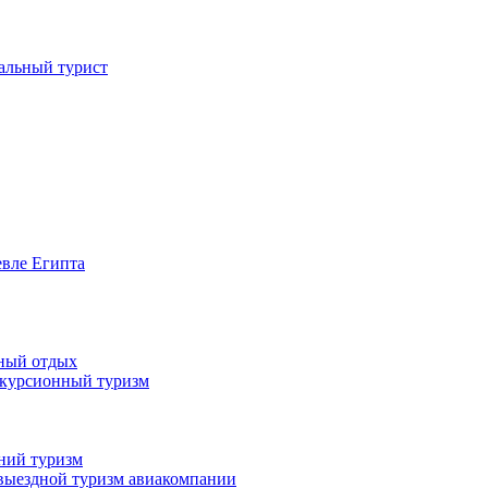
иальный турист
евле Египта
жный отдых
скурсионный туризм
нний туризм
выездной туризм
авиакомпании