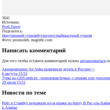
3641
Источник:
Profi.Travel
Поделитесь:
#внутренний туризм
#турагентства
#выездной туризм
Фото: prostooleh, magnific.com
Написать комментарий
Для того чтобы оставить комментарий нужно
авторизоваться
на
Авиакомпании Air Anka разрешили летать в Россию>>
6 августа 15:53
Туры на GDS-рейсах: «пороховая бочка» с ценами или дополн
20 июля 15:51
Новости по теме
Рейс в Стамбул задержали из-за кражи на борту
В Рас-эль-Хайм
в Аланье