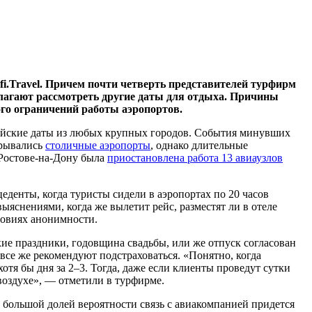
fi.Travel. Причем почти четверть представителей турфирм
едлагают рассмотреть другие даты для отдыха. Причины
ого ограничений работы аэропортов.
 майские даты из любых крупных городов. События минувших
крывались
столичные аэропорты
, однако длительные
Ростове-на-Дону
была
приостановлена работа 13 авиаузлов
еденты, когда туристы сидели в аэропортах по 20 часов
яснениями, когда же вылетит рейс, разместят ли в отеле
словиях анонимности.
кие праздники, годовщина свадьбы, или же отпуск согласован
 все же рекомендуют подстраховаться. «Понятно, когда
хотя бы дня за 2–3. Тогда, даже если клиенты проведут сутки
 воздухе», — отметили в турфирме.
с большой долей вероятности связь с авиакомпанией придется