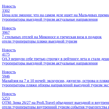
Новость
3302
Цена или эмоции: что на самом деле ищет на Мальдивах прем
туроператоры
выездной туризм
актуальные направления
Новость
3967
7 стильных отелей на Миконосе и греческая виза в подарок
отели
туроператоры
пляжи
выездной туризм
Новость
4175
ОАЭ вернули себе третью строчку в рейтинге лета и стали деш
туроператоры
выездной туризм
актуальные направления
Новость
5946
Малайзия на 7 и 10 ночей: экскурсии, джунгли, острова и пля
туроператоры
пляжи
обзоры направлений
выездной туризм
эк
Новость
5253
ОТМ: Зима 26/27 на Profi.Travel объединит выездной и внутре
отели
туроператоры
внутренний туризм
события
турагентства