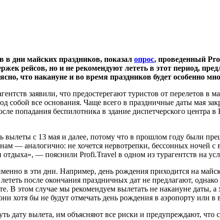
в в дни майских праздников, показал
опрос
, проведенный Pro
ржек рейсов, но и не рекомендуют лететь в этот период, пр
ясно, что накануне и во время праздников будет особенно мн
агентств заявили, что предостерегают туристов от перелетов в
од собой все основания. Чаще всего в праздничные даты мая за
после попадания беспилотника в здание диспетчерского центра в
 вылеты с 13 мая и далее, потому что в прошлом году были прец
м — аналогично: не хочется нервотрепки, бессонных ночей с вы
 отдыха», — пояснили Profi.Travel в одном из турагентств на у
именно в эти дни. Например, день рождения приходится на майс
 лететь после окончания праздничных дат не предлагают, однако
те. В этом случае мы рекомендуем вылетать не накануне даты, а 
они хотя бы не будут отмечать день рождения в аэропорту или в
ть дату вылета, им объясняют все риски и предупреждают, что 