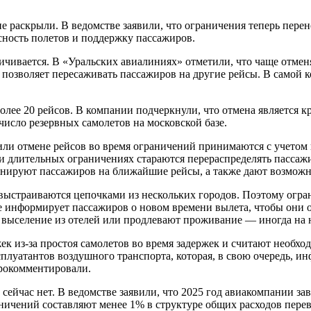
 раскрыли. В ведомстве заявили, что ограничения теперь перен
сность полетов и поддержку пассажиров.
личивается. В «Уральских авиалиниях» отметили, что чаще отм
о позволяет пересаживать пассажиров на другие рейсы. В самой 
более 20 рейсов. В компании подчеркнули, что отмена является 
 число резервных самолетов на московской базе.
или отмене рейсов во время ограничений принимаются с учетом
ри длительных ограничениях стараются перераспределять пасса
онируют пассажиров на ближайшие рейсы, а также дают возможно
 выстраиваются цепочками из нескольких городов. Поэтому огра
е информирует пассажиров о новом времени вылета, чтобы они о
 выселение из отелей или продлевают проживание — иногда на н
жек из-за простоя самолетов во время задержек и считают необ
плуатантов воздушного транспорта, которая, в свою очередь, и
прокомментировали.
сейчас нет. В ведомстве заявили, что 2025 год авиакомпании 
ничений составляют менее 1% в структуре общих расходов перев