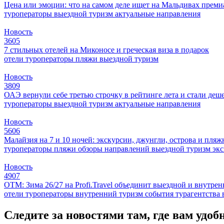
Цена или эмоции: что на самом деле ищет на Мальдивах прем
туроператоры
выездной туризм
актуальные направления
Новость
3605
7 стильных отелей на Миконосе и греческая виза в подарок
отели
туроператоры
пляжи
выездной туризм
Новость
3809
ОАЭ вернули себе третью строчку в рейтинге лета и стали деш
туроператоры
выездной туризм
актуальные направления
Новость
5606
Малайзия на 7 и 10 ночей: экскурсии, джунгли, острова и пля
туроператоры
пляжи
обзоры направлений
выездной туризм
эк
Новость
4907
ОТМ: Зима 26/27 на Profi.Travel объединит выездной и внутре
отели
туроператоры
внутренний туризм
события
турагентства
Следите за новостями там, где вам удоб