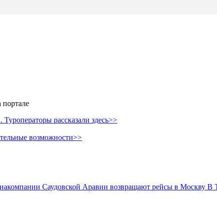
 портале
 Туроператоры рассказали здесь>>
ительные возможности>>
иакомпании Саудовской Аравии возвращают рейсы в Москву
В 