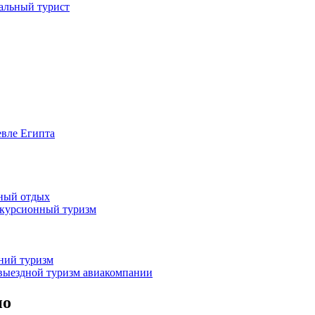
иальный турист
евле Египта
жный отдых
скурсионный туризм
нний туризм
выездной туризм
авиакомпании
но