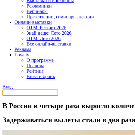
Выставки и воркшопы
Рекламники
Вебинары
Презентации, семинары, лекции
Онлайн-выставки
OTM: Рестарт 2026
Знай наше: Лето 2026
OTM: Лето 2026
Все онлайн-выставки
Реклама
Loyalty
О программе
Правила
Рейтинг
Внести бронь
Вход
В России в четыре раза выросло колич
Задерживаться вылеты стали в два раз