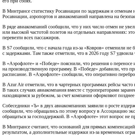
его при сбоях.
В Минтрансе статистику Росавиации по задержкам и отменам не
Росавиации, аэропортов и авиакомпаний направлена на безопа
В ряде авиакомпаний сообщили, что у них число отмен не уве
или высокой частотой полетов на отдельных направлениях: эт
перевезти всех пассажиров.
В S7 сообщили, что с начала года из-за «Ковров» отменили не 
с задержками. Там также отметили, что в 2026 году S7 удвоила
В «Аэрофлоте» и «Победе» пояснили, что решения о переносе 
на производственную программу. В «Победе» добавили, что п
расписание. В «Аэрофлоте» сообщили, что оперативно перебр
В Azur Air отметили, что в чартерных программах рейсы часто
В таких случаях авиакомпания вместе с туроператорами заране
находящимся за рубежом, за счет компании оформляют позднее
Собеседники «Ъ» в двух авиакомпаниях заявили о росте издер
сообщили, что обращались по этому вопросу в Ассоциацию экс
обращаться за господдержкой. В «Аэрофлоте» этот вопрос не 
В Минтрансе считают, что оснований для прямых компенсаций 
результатом, а дополнительные издержки из-за временных огра