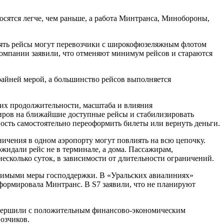
осятся легче, чем раньше, а работа Минтранса, Минобороны,
енять рейсы могут перевозчики с широкофюзеляжным флотом
компании заявили, что отменяют минимум рейсов и стараются
крайней мерой, а большинство рейсов выполняется
 их продолжительности, масштаба и влияния
жиров на ближайшие доступные рейсы и стабилизировать
сть самостоятельно переоформить билеты или вернуть деньги.
ничения в одном аэропорту могут повлиять на всю цепочку.
жидали рейс не в терминале, а дома. Пассажирам,
есколько суток, в зависимости от длительности ограничений.
ходимыми меры господдержки. В «Уральских авиалиниях»
нформировала Минтранс. В S7 заявили, что не планируют
завершили с положительным финансово-экономическим
озчиков.