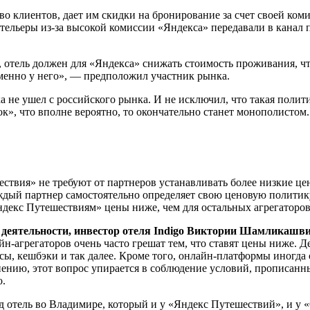
во клиентов, дает им скидки на бронирование за счет своей коми
отельеры из-за высокой комиссии «Яндекса» передавали в канал
, отель должен для «Яндекса» снижать стоимость проживания, чт
менно у него», — предположил участник рынка.
ка не ушел с российского рынка. И не исключил, что такая пол
, что вполне вероятно, то окончательно станет монополистом. Т
твия» не требуют от партнеров устанавливать более низкие цен
аждый партнер самостоятельно определяет свою ценовую полит
декс Путешествиям» цены ниже, чем для остальных агрегаторов 
 деятельности, инвестор отеля Indigo Виктории Шамликашв
йн-агрегаторов очень часто грешат тем, что ставят цены ниже. 
усы, кешбэки и так далее. Кроме того, онлайн-платформы иногда
нию, этот вопрос упирается в соблюдение условий, прописанных
о.
д отель во Владимире, который и у «Яндекс Путешествий», и у 