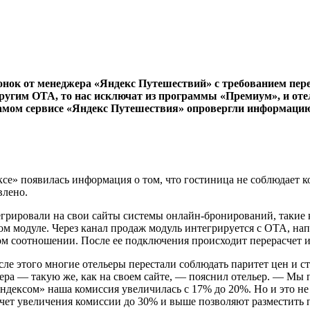
звонок от менеджера «Яндекс Путешествий» с требованием пер
другим ОТА, то нас исключат из программы «Премиум», и оте
амом сервисе «Яндекс Путешествия» опровергли информацию 
дексе» появилась информация о том, что гостиница не соблюдае
влено.
грировали на свои сайты системы онлайн-бронирований, такие ка
нном модуле. Через канал продаж модуль интегрируется с ОТА, 
м соотношении. После ее подключения происходит перерасчет и 
ле этого многие отельеры перестали соблюдать паритет цен и с
мера — такую же, как на своем сайте, — пояснил отельер. — Мы
ексом» наша комиссия увеличилась с 17% до 20%. Но и это не г
счет увеличения комиссии до 30% и выше позволяют разместить 