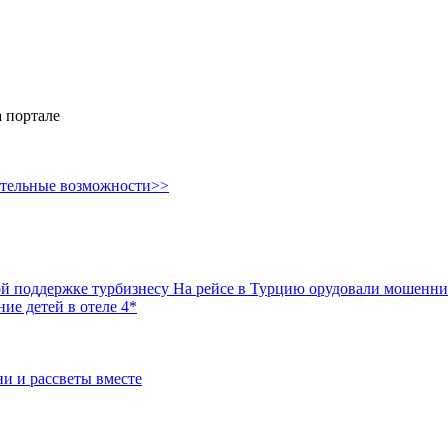
 портале
ительные возможности>>
ой поддержке турбизнесу
На рейсе в Турцию орудовали мошенник
ие детей в отеле 4*
ни и рассветы вместе