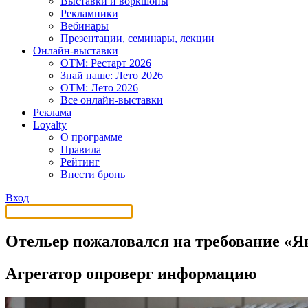
Выставки и воркшопы
Рекламники
Вебинары
Презентации, семинары, лекции
Онлайн-выставки
OTM: Рестарт 2026
Знай наше: Лето 2026
OTM: Лето 2026
Все онлайн-выставки
Реклама
Loyalty
О программе
Правила
Рейтинг
Внести бронь
Вход
Отельер пожаловался на требование «
Агрегатор опроверг информацию