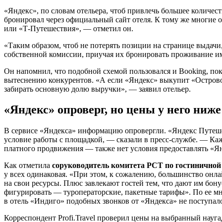
«Яндекс», по словам отельера, чтоб привлечь большее количест
бронировал через официальный сайт отеля. К тому же многие 
или «Т-Путешествия», — отметил он.
«Таким образом, чтоб не потерять позиции на странице выдачи
собственной комиссии, приучая их бронировать проживание и
Он напомнил, что подобной схемой пользовался и Booking, по
вытеснению конкурентов. «А если «Яндекс» выкупит «Островок»
забирать основную долю выручки», — заявил отельер.
«Яндекс» опроверг, но цены у него ниже
В сервисе «Яндекса» информацию опровергли. «Яндекс Путешес
условие работы с площадкой, — сказали в пресс-службе. — К
платного продвижения — также нет условия предоставлять «Ян
Как отметила
соруководитель комитета РСТ по гостиничной
у всех одинаковая. «При этом, к сожалению, большинство онла
на свои ресурсы. Плюс завлекают гостей тем, что дают им бон
фигурировать — туроператорские, пакетные тарифы». По ее мне
в отель «Индиго» подобных звонков от «Яндекса» не поступал
Корреспондент Profi.Travel проверил цены на выбранный науга