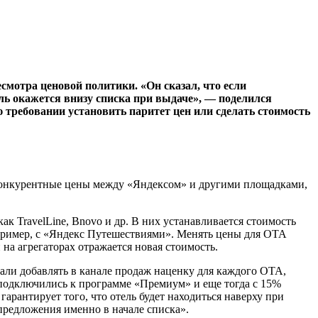
есмотра ценовой политики. «Он сказал, что если
ль окажется внизу списка при выдаче», — поделился
требовании установить паритет цен или сделать стоимость
т конкурентные цены между «Яндексом» и другими площадками,
к TravelLine, Bnovo и др. В них устанавливается стоимость
например, с «Яндекс Путешествиями». Менять цены для ОТА
на агрегаторах отражается новая стоимость.
тали добавлять в канале продаж наценку для каждого ОТА,
 подключились к программе «Премиум» и еще тогда с 15%
арантирует того, что отель будет находиться наверху при
предложения именно в начале списка».