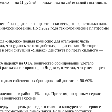
ительно — на 11 рублей — ниже, чем на сайте самой гостиницы.
него был представлен практически весь рынок, не только наш,
айн-бронирование. Но с 2022 года технологические платформы
да «Яндекс» поднял комиссию для отельеров: часть
д, что удалось чего-то добиться, — рассказала Виктория
 в этой ситуации «Яндекс» действует по праву сильного —
0% наценку на ОТА, количество бронирований улетело
 рассказал историю про «Яндекс», отметил, что у него через
кого доля собственных бронирований достигает
50-60%.
медленно — в районе 1% в год. При этом, по данным сервиса
ие количества броней.
первую очередь речь идет о главном конкуренте — сервисе
те посмотрим на рынок такси. Если сделка состоится,