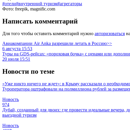
#отели
#внутренний туризм
#агрегаторы
Фото: freepik, magnific.com
Написать комментарий
Для того чтобы оставить комментарий нужно
авторизоваться
на
Авиакомпании Air Anka разрешили летать в Россию>>
6 августа 15:53
Туры на GDS-рейсах: «пороховая бочка» с ценами или дополн
20 июля 15:51
Новости по теме
«Уже никто ничего не ждет»: в Крыму рассказали о необходим
Туроператора оштрафовали на полмиллиона рублей за размещен
Новость
974
Дубай, созданный для двоих: где провести идеальные вечера, д
выездной туризм
Новость