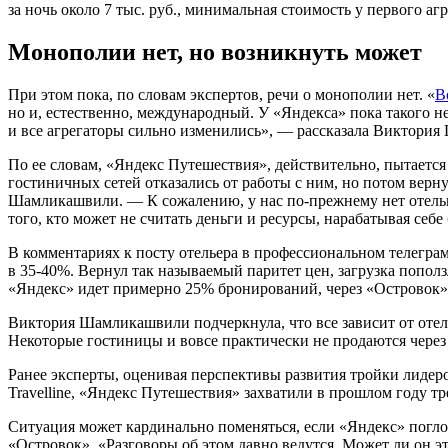
за ночь около 7 тыс. руб., минимальная стоимость у первого а
Монополии нет, но возникнуть может
При этом пока, по словам экспертов, речи о монополии нет. «
B
но и, естественно, международный. У «Яндекса» пока такого не
и все агрегаторы сильно изменились», — рассказала Виктори
По ее словам, «Яндекс Путешествия», действительно, пытаетс
гостиничных сетей отказались от работы с ним, но потом верну
Шамликашвили. — К сожалению, у нас по-прежнему нет отельно
того, кто может не считать деньги и ресурсы, нарабатывая себе 
В комментариях к посту отельера в профессиональном телегра
в
35-40%.
Вернул так называемый паритет цен, загрузка пополз
«Яндекс» идет примерно 25% бронирований, через «Острово
Виктория Шамликашвили подчеркнула, что все зависит от отеля
Некоторые гостиницы и вовсе практически не продаются через
Ранее эксперты, оценивая перспективы развития тройки лидер
Travelline, «Яндекс Путешествия» захватили в прошлом году т
Ситуация может кардинально поменяться, если «Яндекс» поглот
«Островок». «Разговоры об этом давно ведутся. Может ли он э