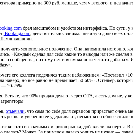
грегатора примерно на 300 руб. меньше, чем у второго, и незнач
ooking.com
брал масштабом и удобством интерфейса. По сути, у 
т.
Booking.com
, действительно, занимал львиную долю всех онл
я Шамликашвили.
я получить монопольное положение. Она напомнила историю, ког
лись. «Каждый сделал для себя какие-то выводы или же сделал ви
го сообщества, поэтому нет и возможности чего-то добиться. И
базу».
м-чате его коллега поделился таким наблюдением: «Поставил +1
ла наверх, но все равно не превышает
50-60%».
Отельер, который
к» —
20-25%.
. Есть те, что 90% продаж делают через ОТА, а есть другие, у 
 агрегаторы.
ов,
отмечали
, что сама по себе доля сервисов прирастает очень 
реть рынка и уверенно ее удерживают, несмотря на общее снижен
ит кого-то из значимых игроков рынка, добавляли эксперты. В 
то сделать? Может. За примером далеко ходить не нужно — давай