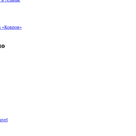
а «Ковров»
но
avel