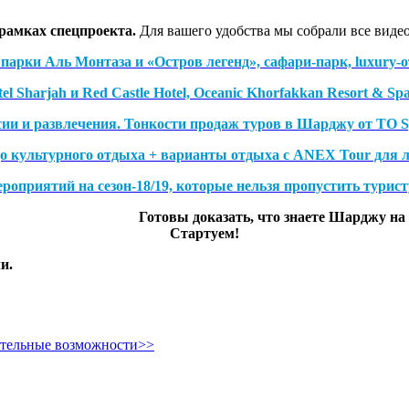
 рамках спецпроекта.
Для вашего удобства мы собрали все видео
и Аль Монтаза и «Остров легенд», сафари-парк, luxury-отел
 Sharjah и Red Castle Hotel, Oceanic Khorfakkan Resort & Sp
ии и развлечения. Тонкости продаж туров в Шарджу от ТО S
о культурного отдыха + варианты отдыха с ANEX Tour для л
приятий на сезон-18/19, которые нельзя пропустить турист
Готовы доказать, что знаете Шарджу на
Стартуем!
и.
ительные возможности>>