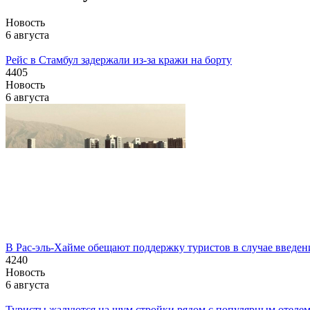
Новость
6 августа
Рейс в Стамбул задержали из-за кражи на борту
4405
Новость
6 августа
В Рас-эль-Хайме обещают поддержку туристов в случае введе
4240
Новость
6 августа
Туристы жалуются на шум стройки рядом с популярным отелем