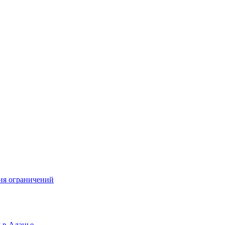
ния ограничений
 в Аланье