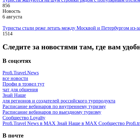
856
Новость
6 августа
Туристы стали реже летать между Москвой и Петербургом из-з
1514
Следите за новостями там, где вам удоб
В соцсетях
Profi.Travel.News
все новости
Профи в трэвел тут
чат для общения
Знай Наше
для регионов и создателей российского турпродукта
Расписание вебинаров по внутреннему туризму
Расписание вебинаров по выездному туризму
Сообщество Loyalty
Profi.Travel News в MAX
Знай Наше в MAX
Сообщество Profi.tr
В почте