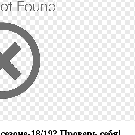
езоне-18/19? Проверь себя!