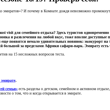
Око эмиратов»? И почему в Комнате дождя невозможно промокнут
ust visit для семейного отдыха? Здесь туристов одновремен
ионка и развлечения на любой вкус, тоже вполне доступные 
 и еще появятся немало удивительных новинок: экокурорт на
ый большой за пределами Африки сафари-парк. Эмирату есть 
етив на 15 несложных вопросов теста.
б эмирате
.
ей семьи»
есть разделы о детском, семейном и активном отдыхе
вости о том, что и когда открывается в эмирате.