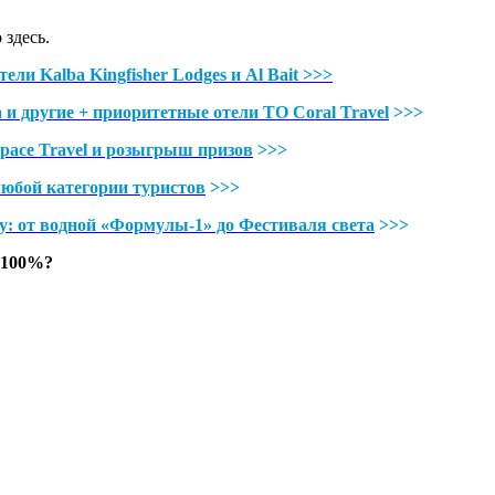
 здесь.
и Kalba Kingfisher Lodges и Al Bait >>>
a и другие + приоритетные отели ТО Coral Travel
>>>
pace Travel и розыгрыш призов
>>>
юбой категории туристов
>>>
у: от водной «Формулы-1» до Фестиваля света
>>>
 100%?