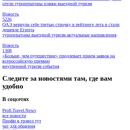
отели
туроператоры
пляжи
выездной туризм
Новость
5226
ОАЭ вернули себе третью строчку в рейтинге лета и стали
дешевле Египта
туроператоры
выездной туризм
актуальные направления
Новость
1308
«Больше, чем путешествие» продлевает прием заявок на
всероссийскую премию
внутренний туризм
события
Следите за новостями там, где вам
удобно
В соцсетях
Profi.Travel.News
все новости
Профи в трэвел тут
чат для общения