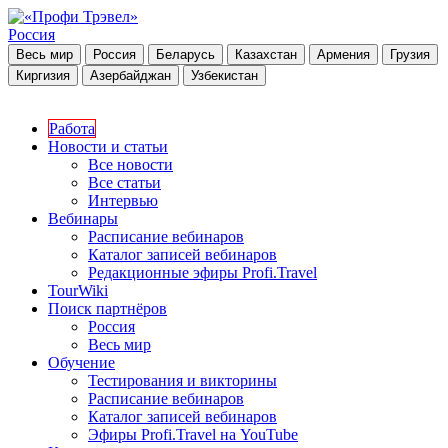
Россия
Весь мир
Россия
Беларусь
Казахстан
Армения
Грузия
Киргизия
Азербайджан
Узбекистан
Работа
Новости и статьи
Все новости
Все статьи
Интервью
Вебинары
Расписание вебинаров
Каталог записей вебинаров
Редакционные эфиры Profi.Travel
TourWiki
Поиск партнёров
Россия
Весь мир
Обучение
Тестирования и викторины
Расписание вебинаров
Каталог записей вебинаров
Эфиры Profi.Travel на YouTube