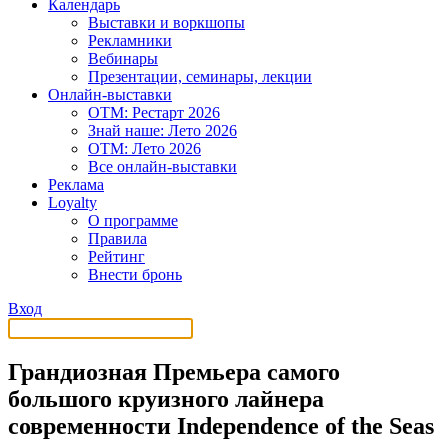
Календарь
Выставки и воркшопы
Рекламники
Вебинары
Презентации, семинары, лекции
Онлайн-выставки
OTM: Рестарт 2026
Знай наше: Лето 2026
OTM: Лето 2026
Все онлайн-выставки
Реклама
Loyalty
О программе
Правила
Рейтинг
Внести бронь
Вход
Грандиозная Премьера самого
большого круизного лайнера
современности Independence of the Seas