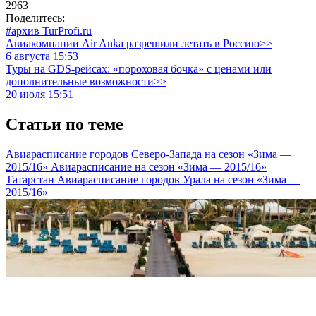
2963
Поделитесь:
#архив TurProfi.ru
Авиакомпании Air Anka разрешили летать в Россию>>
6 августа 15:53
Туры на GDS-рейсах: «пороховая бочка» с ценами или
дополнительные возможности>>
20 июля 15:51
Статьи по теме
Авиарасписание городов Северо-Запада на сезон «Зима —
2015/16»
Авиарасписание на сезон «Зима — 2015/16»
Татарстан
Авиарасписание городов Урала на сезон «Зима —
2015/16»