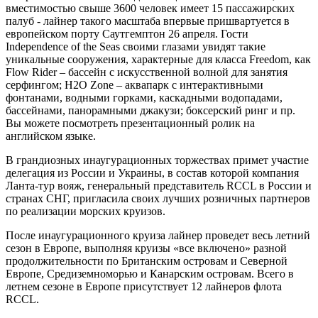
вместимостью свыше 3600 человек имеет 15 пассажирских
палуб - лайнер такого масштаба впервые пришвартуется в
европейском порту Саутгемптон 26 апреля. Гости
Independence of the Seas своими глазами увидят такие
уникальные сооружения, характерные для класса Freedom, как
Flow Rider – бассейн с искусственной волной для занятия
серфингом; H2O Zone – аквапарк с интерактивными
фонтанами, водными горками, каскадными водопадами,
бассейнами, панорамными джакузи; боксерский ринг и пр.
Вы можете посмотреть презентационный ролик на
английском языке.
В грандиозных инаугурационных торжествах примет участие
делегация из России и Украины, в состав которой компания
Ланта-тур вояж, генеральный представитель RCCL в России и
странах СНГ, пригласила своих лучших розничных партнеров
по реализации морских круизов.
После инаугурационного круиза лайнер проведет весь летний
сезон в Европе, выполняя круизы «все включено» разной
продолжительности по Британским островам и Северной
Европе, Средиземноморью и Канарским островам. Всего в
летнем сезоне в Европе присутствует 12 лайнеров флота
RCCL.