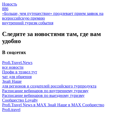
Новость
886
«Больше, чем путешествие» продлевает прием заявок на
всероссийскую премию
внутренний туризм
события
Следите за новостями там, где вам
удобно
В соцсетях
Profi.Travel.News
все новости
Профи в трэвел тут
чат для общения
Знай Наше
для регионов и создателей российского турпродукта
Расписание вебинаров по внутреннему туризму
Расписание вебинаров по выездному туризму
Сообщество Loyalty
Profi.Travel News в MAX
Знай Наше в MAX
Сообщество
Profi.travel