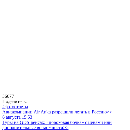
36677
Поделитесь:
#фотоотчеты
Авиакомпании Air Anka разрешили летать в Россию>>
6 августа 15:53
Туры на GDS-рейсах: «пороховая бочка» с ценами или
дополнительные возможности>>