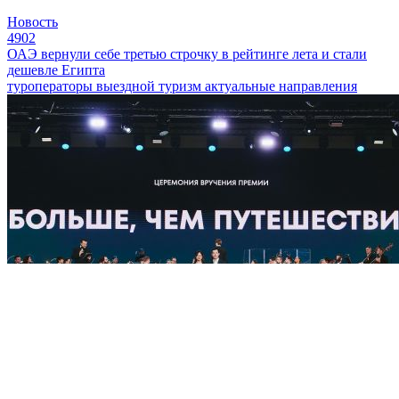
Новость
4902
ОАЭ вернули себе третью строчку в рейтинге лета и стали
дешевле Египта
туроператоры
выездной туризм
актуальные направления