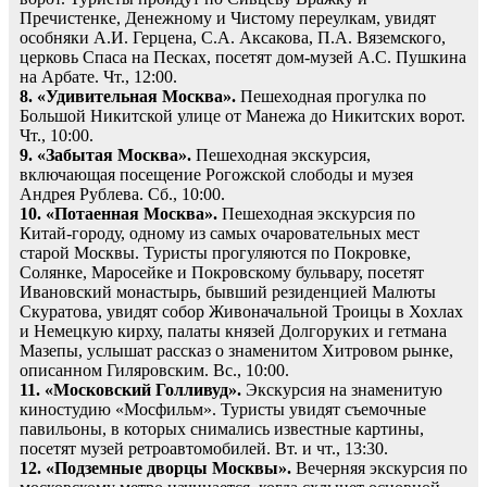
Пречистенке, Денежному и Чистому переулкам, увидят
особняки А.И. Герцена, С.А. Аксакова, П.А. Вяземского,
церковь Спаса на Песках, посетят дом-музей А.С. Пушкина
на Арбате. Чт., 12:00.
8. «Удивительная Москва».
Пешеходная прогулка по
Большой Никитской улице от Манежа до Никитских ворот.
Чт., 10:00.
9. «Забытая Москва».
Пешеходная экскурсия,
включающая посещение Рогожской слободы и музея
Андрея Рублева. Сб., 10:00.
10. «Потаенная Москва».
Пешеходная экскурсия по
Китай-городу, одному из самых очаровательных мест
старой Москвы. Туристы прогуляются по Покровке,
Солянке, Маросейке и Покровскому бульвару, посетят
Ивановский монастырь, бывший резиденцией Малюты
Скуратова, увидят собор Живоначальной Троицы в Хохлах
и Немецкую кирху, палаты князей Долгоруких и гетмана
Мазепы, услышат рассказ о знаменитом Хитровом рынке,
описанном Гиляровским. Вс., 10:00.
11. «Московский Голливуд».
Экскурсия на знаменитую
киностудию «Мосфильм». Туристы увидят съемочные
павильоны, в которых снимались известные картины,
посетят музей ретроавтомобилей. Вт. и чт., 13:30.
12. «Подземные дворцы Москвы».
Вечерняя экскурсия по