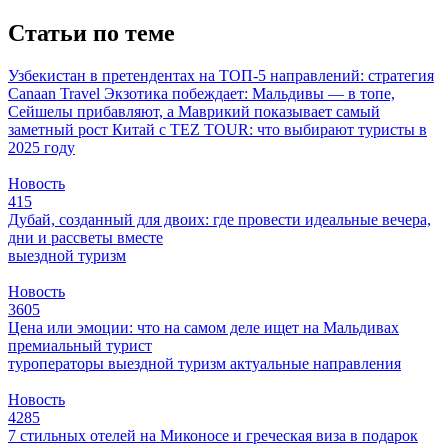
Статьи по теме
Узбекистан в претендентах на ТОП-5 направлений: стратегия
Canaan Travel
Экзотика побеждает: Мальдивы — в топе,
Сейшелы прибавляют, а Маврикий показывает самый
заметный рост
Китай с TEZ TOUR: что выбирают туристы в
2025 году
Новость
415
Дубай, созданный для двоих: где провести идеальные вечера,
дни и рассветы вместе
выездной туризм
Новость
3605
Цена или эмоции: что на самом деле ищет на Мальдивах
премиальный турист
туроператоры
выездной туризм
актуальные направления
Новость
4285
7 стильных отелей на Миконосе и греческая виза в подарок