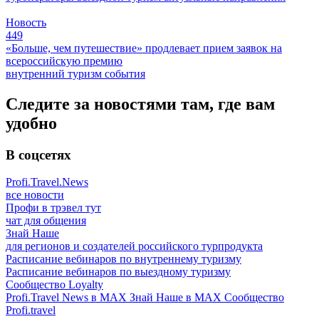
Новость
449
«Больше, чем путешествие» продлевает прием заявок на
всероссийскую премию
внутренний туризм
события
Следите за новостями там, где вам
удобно
В соцсетях
Profi.Travel.News
все новости
Профи в трэвел тут
чат для общения
Знай Наше
для регионов и создателей российского турпродукта
Расписание вебинаров по внутреннему туризму
Расписание вебинаров по выездному туризму
Сообщество Loyalty
Profi.Travel News в MAX
Знай Наше в MAX
Сообщество
Profi.travel