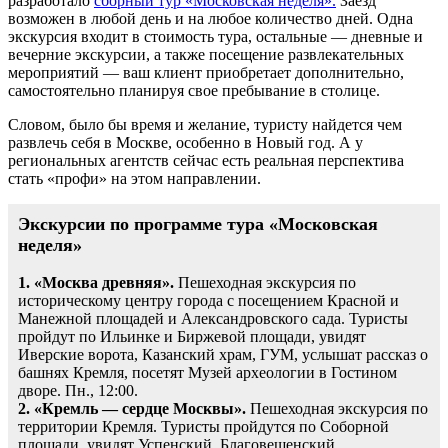
разработало
сборный тур «Московская неделя».
Заезд
возможен в любой день и на любое количество дней. Одна
экскурсия входит в стоимость тура, остальные — дневные и
вечерние экскурсии, а также посещение развлекательных
мероприятий — ваш клиент приобретает дополнительно,
самостоятельно планируя свое пребывание в столице.
Словом, было бы время и желание, туристу найдется чем
развлечь себя в Москве, особенно в Новый год. А у
региональных агентств сейчас есть реальная перспектива
стать «профи» на этом направлении.
Экскурсии по программе тура «Московская
неделя»
1. «Москва древняя».
Пешеходная экскурсия по
историческому центру города с посещением Красной и
Манежной площадей и Александровского сада. Туристы
пройдут по Ильинке и Биржевой площади, увидят
Иверские ворота, Казанский храм, ГУМ, услышат рассказ о
башнях Кремля, посетят Музей археологии в Гостином
дворе. Пн., 12:00.
2. «Кремль — сердце Москвы».
Пешеходная экскурсия по
территории Кремля. Туристы пройдутся по Соборной
площади, увидят Успенский, Благовещенский,