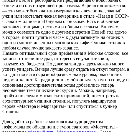
Москве отеля и ресторана, не предлагающего новогоднего
банкета и сопутствующей программы. Вариантов множество
— это может быть латиноамериканская вечеринка, званый
ужин или ностальгическая вечеринка в стиле «Назад в СССР»
с салатом оливье и «Голубым огоньком». Есть и обычные
застолья с танцами, песнями и общим весельем. Впрочем,
можно совместить одно с другим: встретив Новый год где-то
в городе, пойти гулять и часам к двум заглянуть на огонек в
одно из многочисленных московских кафе. Однако столик в
любом случае лучше заказать заранее.
Назвать оптимальный срок пребывания в Москве сложно, все
зависит от цели поездки, интересов ее участников и,
разумеется, бюджета. Но даже за три дня здесь можно много
успеть увидеть. Вечера лучше сразу отдать на откуп театрам, а
вот дни посвятить разнообразным экскурсиям, благо в них
недостатка нет. К традиционным обзорным турам по городу и
основным достопримечательностям добавились теперь
необычные тематические экскурсии. Можно, например,
пройти по следам московских привидений, посмотреть на
архитектурные чудинки столицы, погулять маршрутами
героев «Мастера и Маргариты» или спуститься в бункер
Сталина.
Для удобства работы с московским турпродуктом
неформальное объединение туроператоров «Мостурпул»