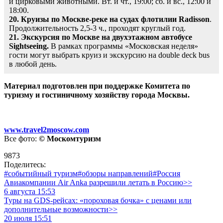
и цирковыми животными. Вт. и чт., 19:00; сб. и вс., 12:00 и
18:00.
20. Круизы по Москве-реке на судах флотилии Radisson
.
Продолжительность 2,5-3 ч., проходят круглый год.
21.
Экскурсия по Москве на двухэтажном автобусе
Sightseeing.
В рамках программы «Московская неделя»
гости могут выбрать круиз и экскурсию на double deck bus
в любой день.
Материал подготовлен при поддержке Комитета по
туризму и гостиничному хозяйству города Москвы.
www.travel2moscow.com
Все фото:
© Москомтуризм
9873
Поделитесь:
#событийный туризм
#обзоры направлений
#Россия
Авиакомпании Air Anka разрешили летать в Россию>>
6 августа 15:53
Туры на GDS-рейсах: «пороховая бочка» с ценами или
дополнительные возможности>>
20 июля 15:51