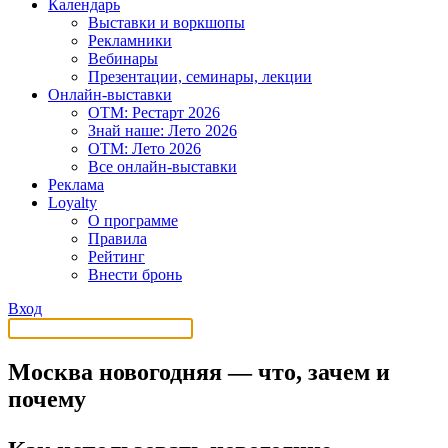
Календарь
Выставки и воркшопы
Рекламники
Вебинары
Презентации, семинары, лекции
Онлайн-выставки
OTM: Рестарт 2026
Знай наше: Лето 2026
OTM: Лето 2026
Все онлайн-выставки
Реклама
Loyalty
О программе
Правила
Рейтинг
Внести бронь
Вход
Москва новогодняя — что, зачем и
почему