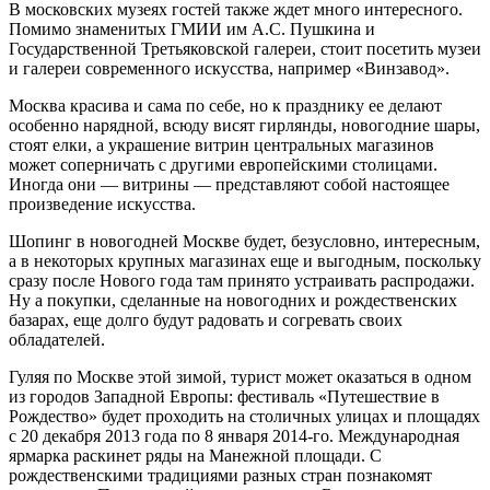
В московских музеях гостей также ждет много интересного.
Помимо знаменитых ГМИИ им А.С. Пушкина и
Государственной Третьяковской галереи, стоит посетить музеи
и галереи современного искусства, например «Винзавод».
Москва красива и сама по себе, но к празднику ее делают
особенно нарядной, всюду висят гирлянды, новогодние шары,
стоят елки, а украшение витрин центральных магазинов
может соперничать с другими европейскими столицами.
Иногда они — витрины — представляют собой настоящее
произведение искусства.
Шопинг в новогодней Москве будет, безусловно, интересным,
а в некоторых крупных магазинах еще и выгодным, поскольку
сразу после Нового года там принято устраивать распродажи.
Ну а покупки, сделанные на новогодних и рождественских
базарах, еще долго будут радовать и согревать своих
обладателей.
Гуляя по Москве этой зимой, турист может оказаться в одном
из городов Западной Европы: фестиваль «Путешествие в
Рождество» будет проходить на столичных улицах и площадях
с 20 декабря 2013 года по 8 января 2014-го. Международная
ярмарка раскинет ряды на Манежной площади. С
рождественскими традициями разных стран познакомят