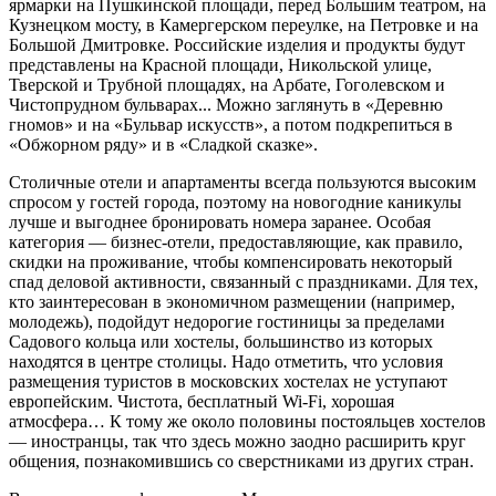
ярмарки на Пушкинской площади, перед Большим театром, на
Кузнецком мосту, в Камергерском переулке, на Петровке и на
Большой Дмитровке. Российские изделия и продукты будут
представлены на Красной площади, Никольской улице,
Тверской и Трубной площадях, на Арбате, Гоголевском и
Чистопрудном бульварах... Можно заглянуть в «Деревню
гномов» и на «Бульвар искусств», а потом подкрепиться в
«Обжорном ряду» и в «Сладкой сказке».
Столичные отели и апартаменты всегда пользуются высоким
спросом у гостей города, поэтому на новогодние каникулы
лучше и выгоднее бронировать номера заранее. Особая
категория — бизнес-отели, предоставляющие, как правило,
скидки на проживание, чтобы компенсировать некоторый
спад деловой активности, связанный с праздниками. Для тех,
кто заинтересован в экономичном размещении (например,
молодежь), подойдут недорогие гостиницы за пределами
Садового кольца или хостелы, большинство из которых
находятся в центре столицы. Надо отметить, что условия
размещения туристов в московских хостелах не уступают
европейским. Чистота, бесплатный Wi-Fi, хорошая
атмосфера… К тому же около половины постояльцев хостелов
— иностранцы, так что здесь можно заодно расширить круг
общения, познакомившись со сверстниками из других стран.