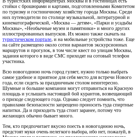
В туристских информцентрах Москвы и в гостиницах есть
стойки с брошюрами и картами, подготовленными Комитетом
по туризму и гостиничному хозяйству города Москвы. Среди
них путеводители по столице музыкальной, литературной и
кинематографической, «Москва — детям», «Парки и усадьбы
Москвы», «Необычные музеи и памятники» и много других
иллюстрированных выпусков. Их можно также скачать на
туристическом портале
, и на мобильные устройства тоже. Еще
на сайте размещено около сотни вариантов экскурсионных
маршрутов и прогулок, в том числе квест по улицам Москвы,
задания которого в виде СМС приходят на сотовый телефон
участника.
Всю новогоднюю ночь город гуляет, нужно только выбрать
самое удобное и приятное для себя место для встречи Нового
года, если сидеть за праздничным столом неинтересно.
Шумные и большие компании могут отправиться на Красную
площадь и услышать настоящий бой курантов, возвещающий
о приходе следующего года. Однако следует помнить, что
правилами безопасности запрещено проносить туда спиртные
напитки. Да и приходить туда стоит заранее, потому что
желающих обычно бывает много.
Тем, кто предпочитает вкусно поесть в новогоднюю ночь,
предстоят муки очень нелегкого выбора, ибо нет, пожалуй, в