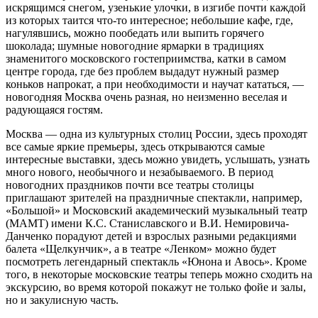
искрящимся снегом, узенькие улочки, в изгибе почти каждой
из которых таится что-то интересное; небольшие кафе, где,
нагулявшись, можно пообедать или выпить горячего
шоколада; шумные новогодние ярмарки в традициях
знаменитого московского гостеприимства, катки в самом
центре города, где без проблем выдадут нужный размер
коньков напрокат, а при необходимости и научат кататься, —
новогодняя Москва очень разная, но неизменно веселая и
радующаяся гостям.
Москва — одна из культурных столиц России, здесь проходят
все самые яркие премьеры, здесь открываются самые
интересные выставки, здесь можно увидеть, услышать, узнать
много нового, необычного и незабываемого. В период
новогодних праздников почти все театры столицы
приглашают зрителей на праздничные спектакли, например,
«Большой» и Московский академический музыкальный театр
(МАМТ) имени К.С. Станиславского и В.И. Немировича-
Данченко порадуют детей и взрослых разными редакциями
балета «Щелкунчик», а в театре «Ленком» можно будет
посмотреть легендарный спектакль «Юнона и Авось». Кроме
того, в некоторые московские театры теперь можно сходить на
экскурсию, во время которой покажут не только фойе и залы,
но и закулисную часть.