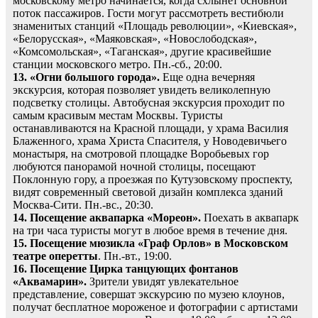
московскому метро начинается, когда схлынет основной
поток пассажиров. Гости могут рассмотреть вестибюли
знаменитых станций «Площадь революции», «Киевская»,
«Белорусская», «Маяковская», «Новослободская»,
«Комсомольская», «Таганская», другие красивейшие
станции московского метро. Пн.-сб., 20:00.
13. «Огни большого города».
Еще одна вечерняя
экскурсия, которая позволяет увидеть великолепную
подсветку столицы. Автобусная экскурсия проходит по
самым красивым местам Москвы. Туристы
останавливаются на Красной площади, у храма Василия
Блаженного, храма Христа Спасителя, у Новодевичьего
монастыря, на смотровой площадке Воробьевых гор
любуются панорамой ночной столицы, посещают
Поклонную гору, а проезжая по Кутузовскому проспекту,
видят современный световой дизайн комплекса зданий
Москва-Сити. Пн.-вс., 20:30.
14. Посещение аквапарка «Мореон».
Поехать в аквапарк
на три часа туристы могут в любое время в течение дня.
15. Посещение мюзикла «Граф Орлов» в Московском
театре оперетты
. Пн.-вт., 19:00.
16. Посещение Цирка танцующих фонтанов
«Аквамарин».
Зрители увидят увлекательное
представление, совершат экскурсию по музею клоунов,
получат бесплатное мороженое и фотографии с артистами