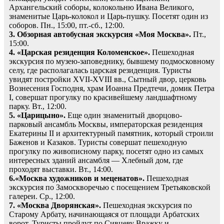
Архангельский соборы, колокольню Ивана Великого,
знаменитые Царь-колокол и Царь-пушку. Посетят один из
соборов. Пн., 15:00, пт.-сб., 12:00.
3. Обзорная автобусная экскурсия «Моя Москва».
Пт.,
15:00.
4. «Царская резиденция Коломенское».
Пешеходная
экскурсия по музею-заповеднику, бывшему подмосковному
селу, где располагалась царская резиденция. Туристы
увидят постройки XVII-XVIII вв., Сытный двор, церковь
Вознесения Господня, храм Иоанна Предтечи, домик Петра
I, совершат прогулку по красивейшему ландшафтному
парку. Вт., 12:00.
5. «Царицыно».
Еще один знаменитый дворцово-
парковый ансамбль Москвы, императорская резиденция
Екатерины II и архитектурный памятник, который строили
Баженов и Казаков. Туристы совершат пешеходную
прогулку по живописному парку, посетят одно из самых
интересных зданий ансамбля — Хлебный дом, где
проходят выставки. Вт., 14:00.
6.«Москва художников и меценатов».
Пешеходная
экскурсия по Замоскворечью с посещением Третьяковской
галереи. Ср., 12:00.
7. «Москва Дворянская».
Пешеходная экскурсия по
Старому Арбату, начинающаяся от площади Арбатских
ворот. Туристы пройдут по Сивцеву Вражку и