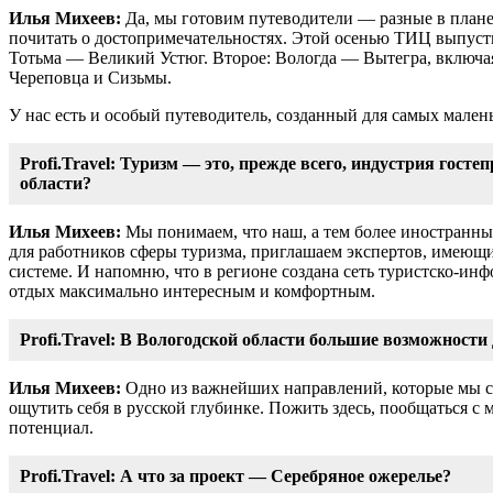
Илья Михеев:
Да, мы готовим путеводители ― разные в плане 
почитать о достопримечательностях. Этой осенью ТИЦ выпуст
Тотьма ― Великий Устюг. Второе: Вологда ― Вытегра, включая
Череповца и Сизьмы.
У нас есть и особый путеводитель, созданный для самых мален
Profi.Travel: Туризм ― это, прежде всего, индустрия госте
области?
Илья Михеев:
Мы понимаем, что наш, а тем более иностранны
для работников сферы туризма, приглашаем экспертов, имеющ
системе. И напомню, что в регионе создана сеть туристско-
отдых максимально интересным и комфортным.
Profi.Travel: В Вологодской области большие возможност
Илья Михеев:
Одно из важнейших направлений, которые мы се
ощутить себя в русской глубинке. Пожить здесь, пообщаться с
потенциал.
Profi.Travel: А что за проект ― Серебряное ожерелье?