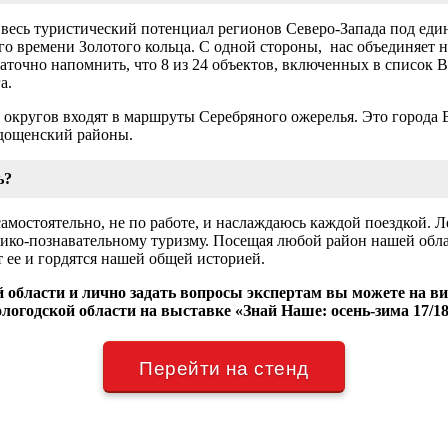
 весь туристический потенциал регионов Северо-Запада под еди
го времени Золотого кольца. С одной стороны, нас объединяет н
таточно напомнить, что 8 из 24 объектов, включенных в списо
га.
округов входят в маршруты Серебряного ожерелья. Это города В
дощенский районы.
ть?
амостоятельно, не по работе, и наслаждаюсь каждой поездкой. 
орико-познавательному туризму. Посещая любой район нашей обл
т ее и гордятся нашей общей историей.
области и лично задать вопросы экспертам вы можете на в
логодской области на выставке «Знай Наше: осень-зима 17/1
Перейти на стенд