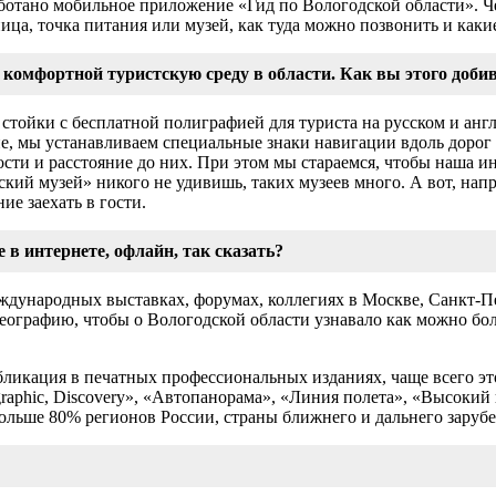
аботано мобильное приложение «Гид по Вологодской области». Ч
ца, точка питания или музей, как туда можно позвонить и каки
 комфортной туристскую среду в области. Как вы этого доби
тойки с бесплатной полиграфией для туриста на русском и анг
е, мы устанавливаем специальные знаки навигации вдоль дорог
сти и расстояние до них. При этом мы стараемся, чтобы наша 
ский музей» никого не удивишь, таких музеев много. А вот, нап
ие заехать в гости.
е в интернете, офлайн, так сказать?
дународных выставках, форумах, коллегиях в Москве, Санкт-Пет
географию, чтобы о Вологодской области узнавало как можно б
ликация в печатных профессиональных изданиях, чаще всего эт
raphic, Discovery», «Автопанорама», «Линия полета», «Высокий
ольше 80% регионов России, страны ближнего и дальнего зарубе