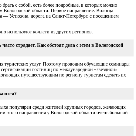
 брать с собой, есть более подробные, в которых можно
м Вологодской области. Первое направление: Вологда ―
а ― Устюжна, дорога на Санкт-Петербург, с посещением
вно используют коллеги из других регионов.
ь часто страдает. Как обстоят дела с этим в Вологодской
ния туристских услуг. Поэтому проводим обучающие семинары
о сертификации гостиниц по международной «звездной»
омогающих путешествующим по региону туристам сделать их
иваются?
тдыха популярен среди жителей крупных городов, желающих
тии этого направления у Вологодской области очень большой