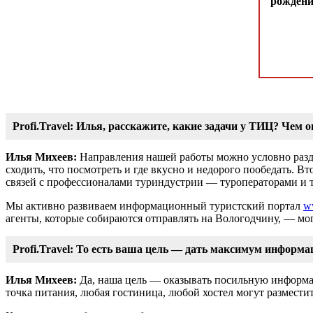
рожден
Profi.Travel: Илья, расскажите, какие задачи у ТИЦ? Чем 
Илья Михеев:
Направления нашей работы можно условно разде
сходить, что посмотреть и где вкусно и недорого пообедать. 
связей с профессионалами туриндустрии ― туроператорами и т
Мы активно развиваем информационный туристский портал
w
агенты, которые собираются отправлять на Вологодчину, ― мо
Profi.Travel: То есть ваша цель ― дать максимум информ
Илья Михеев:
Да, наша цель ― оказывать посильную информац
точка питания, любая гостиница, любой хостел могут разместит