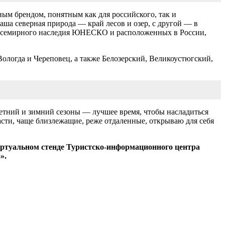
ным брендом, понятным как для российского, так и
аша северная природа ― край лесов и озер, с другой ― в
к Всемирного наследия ЮНЕСКО и расположенных в России,
ологда и Череповец, а также Белозерский, Великоустюгский,
Летний и зимний сезоны ― лучшее время, чтобы насладиться
асти, чаще близлежащие, реже отдаленные, открываю для себя
иртуальном стенде Туристско-информационного центра
8».