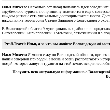
Илья Михеев:
Несколько лет назад появилась идея объединить
зарубежного туриста, по принципу знаменитого еще с советско
каждом регионе есть уникальные достопримечательности. Дос
находятся на территории Северо-Западного федерального окру
В Вологодской области 9 муниципальных районов и городских 
Вытегорский, Кирилловский, Тотемский, Устюженский и Чаго
Profi.Travel: Илья, а за что вы любите Вологодскую облас
Илья Михеев:
Я много езжу по Вологодской области, причем с
нашей северной природой, а весна и осень располагают к ист
людей, которые живут и трудятся на этой земле, искренне любя
Получить всю актуальную информацию о Вологодской 
Во