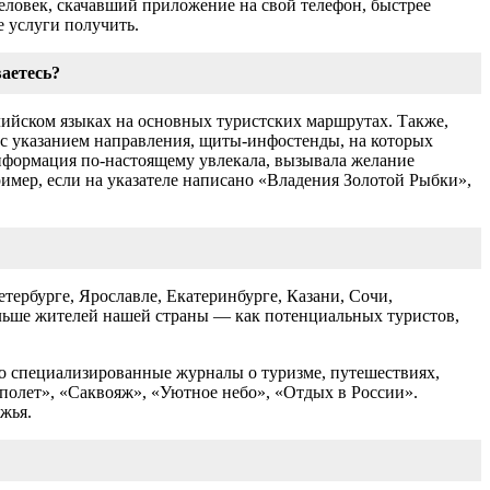
еловек, скачавший приложение на свой телефон, быстрее
е услуги получить.
ваетесь?
лийском языках на основных туристских маршрутах. Также,
 с указанием направления, щиты-инфостенды, на которых
информация по-настоящему увлекала, вызывала желание
ример, если на указателе написано «Владения Золотой Рыбки»,
ербурге, Ярославле, Екатеринбурге, Казани, Сочи,
ольше жителей нашей страны ― как потенциальных туристов,
о специализированные журналы о туризме, путешествиях,
 полет», «Саквояж», «Уютное небо», «Отдых в России».
жья.