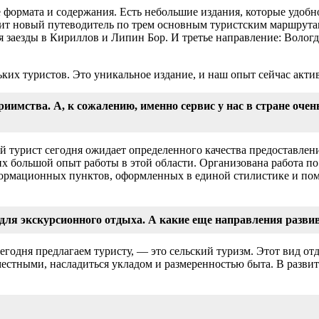
формата и содержания. Есть небольшие издания, которые удобно
ит новый путеводитель по трем основным туристским маршрута
 заезды в Кириллов и Липин Бор. И третье направление: Вологд
ьких туристов. Это уникальное издание, и наш опыт сейчас акти
приимства. А, к сожалению, именно сервис у нас в стране очен
й турист сегодня ожидает определенного качества предоставле
их большой опыт работы в этой области. Организована работа п
информационных пунктов, оформленных в единой стилистике и п
и для экскурсионного отдыха. А какие еще направления разв
годня предлагаем туристу, ― это сельский туризм. Этот вид о
 местными, насладиться укладом и размеренностью быта. В разви