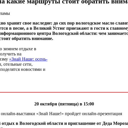
и на какие маршруты стоит обратить вни
кламы
но хранит свое наследие: до сих пор вологодское масло сла
ется в песне, а в Великий Устюг приезжают в гости к главн
нформационного центра Вологодской области: чем занимает
 стоит обратить внимание.
о зимнем отдыхе в
получить на
ризму
«Знай Наше: осень-
, отельные сети,
 поделятся новостями и
20 октября (пятница) в 15:00
х онлайн-выставки «Знай Наше!» пройдет онлайн-презентация
 отдых в Вологодской области и приглашение от Деда Мороза