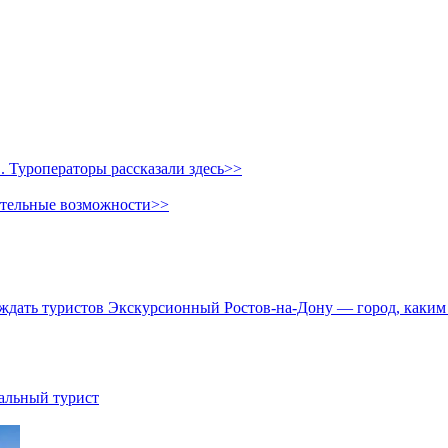
 Туроператоры рассказали здесь>>
ительные возможности>>
еждать туристов
Экскурсионный Ростов-на-Дону — город, каким 
иальный турист