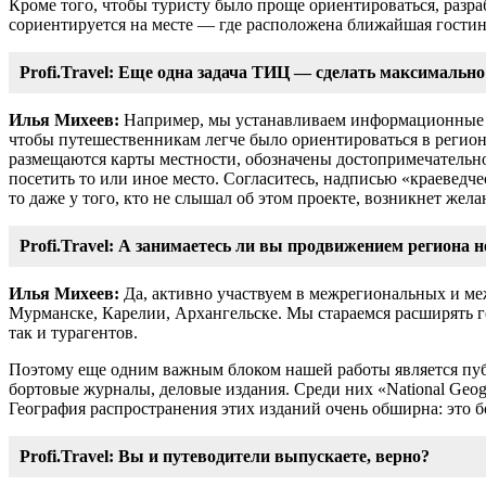
Кроме того, чтобы туристу было проще ориентироваться, разр
сориентируется на месте ― где расположена ближайшая гостини
Profi.Travel: Еще одна задача ТИЦ ― сделать максимально
Илья Михеев:
Например, мы устанавливаем информационные с
чтобы путешественникам легче было ориентироваться в регион
размещаются карты местности, обозначены достопримечательно
посетить то или иное место. Согласитесь, надписью «краеведче
то даже у того, кто не слышал об этом проекте, возникнет желан
Profi.Travel: А занимаетесь ли вы продвижением региона н
Илья Михеев:
Да, активно участвуем в межрегиональных и меж
Мурманске, Карелии, Архангельске. Мы стараемся расширять 
так и турагентов.
Поэтому еще одним важным блоком нашей работы является пуб
бортовые журналы, деловые издания. Среди них «National Geog
География распространения этих изданий очень обширна: это б
Profi.Travel: Вы и путеводители выпускаете, верно?