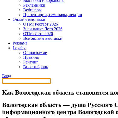
Выставки и воркшопы
Рекламники
Вебинары
Презентации, семинары, лекции
Онлайн-выставки
OTM: Рестарт 2026
Знай наше: Лето 2026
OTM: Лето 2026
Все онлайн-выставки
Реклама
Loyalty
О программе
Правила
Рейтинг
Внести бронь
Вход
Как Вологодская область становится к
Вологодская область ― душа Русского 
информационного центра Вологодской о