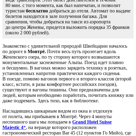
80 мин. с того момента, как был напечатан, и позволит
туристам
бесплатно
добраться до отеля. Автомат по выдаче
билетов находится в зале получения багажа. Для
сравнения, чтобы добраться на такси из аэропорта
до центра Женевы, придется выложить порядка 35 франков
(около 2 000 рублей).
Знакомство с удивительной природой Швейцарии началось
по дороге в
Монтрё.
Почти весь путь пролегает вдоль
Женевского озера, по ту сторону которого возвышаются
монументальные заснеженные Альпы. Поезд идет плавно
и бесшумно. В вагонах можно зарядить технику в розетках,
установленных напротив практически каждого сиденья.
В поезде, помимо вагонов первого и второго классов (второй
класс, кстати, в разы комфортнее российских поездов),
существуют и вагоны тишины. Они предназначены для
людей, которым необходимо поработать, почитать книжку или
даже подремать. Здесь тихо, как в библиотеке.
Насладившись шикарным видом из окна и отдохнув
от полета, мы прибываем в Монтрё. Через 4 минуты
неспешного шага мы попадаем в
Grand
Hotel Suisse
Majestic 4
*
, на веранде которого расположен
гастрономический ресторан Bar 45 (12 пунктов Го Мийо), где