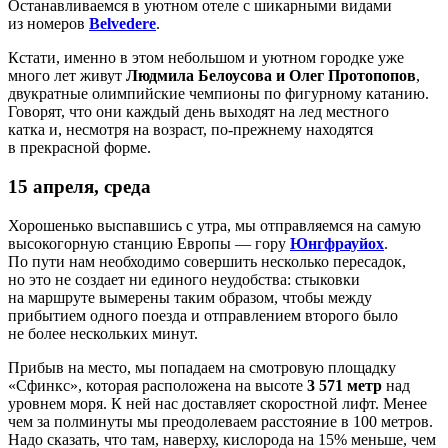
Останавливаемся в уютном отеле с шикарными видами
из номеров
Belvedere
.
Кстати, именно в этом небольшом и уютном городке уже
много лет живут
Людмила Белоусова и Олег Протопопов
,
двукратные олимпийские чемпионы по фигурному катанию.
Говорят, что они каждый день выходят на лед местного
катка и, несмотря на возраст, по-прежнему находятся
в прекрасной форме.
15 апреля, среда
Хорошенько выспавшись с утра, мы отправляемся на самую
высокогорную станцию Европы — гору
Юнгфрауйох
.
По пути нам необходимо совершить несколько пересадок,
но это не создает ни единого неудобства: стыковки
на маршруте вымерены таким образом, чтобы между
прибытием одного поезда и отправлением второго было
не более нескольких минут.
Прибыв на место, мы попадаем на смотровую площадку
«Сфинкс», которая расположена на высоте
3 571 метр
над
уровнем моря. К ней нас доставляет скоростной лифт. Менее
чем за полминуты мы преодолеваем расстояние в 100 метров.
Надо сказать, что там, наверху, кислорода на 15% меньше, чем