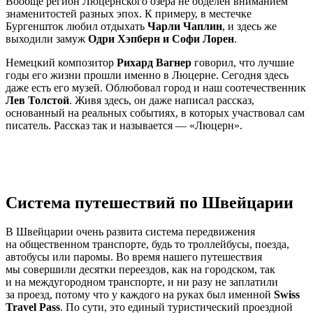
Вообще регион Люцернского озера не обделен вниманием
знаменитостей разных эпох. К примеру, в местечке
Бургеншток любил отдыхать
Чарли Чаплин
, и здесь же
выходили замуж
Одри Хэпберн и Софи Лорен
.
Немецкий композитор
Рихард Вагнер
говорил, что лучшие
годы его жизни прошли именно в Люцерне. Сегодня здесь
даже есть его музей. Облюбовал город и наш соотечественник
Лев Толстой
. Живя здесь, он даже написал рассказ,
основанный на реальных событиях, в которых участвовал сам
писатель. Рассказ так и называется — «Люцерн».
Система путешествий по Швейцарии
В Швейцарии очень развита система передвижения
на общественном транспорте, будь то троллейбусы, поезда,
автобусы или паромы. Во время нашего путешествия
мы совершили десятки переездов, как на городском, так
и на междугородном транспорте, и ни разу не заплатили
за проезд, потому что у каждого на руках был именной
Swiss
Travel Pass
. По сути, это единый туристический проездной