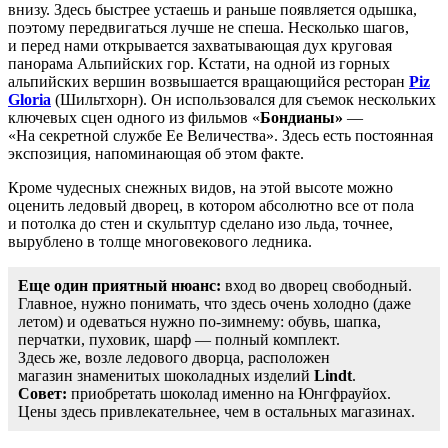
внизу. Здесь быстрее устаешь и раньше появляется одышка,
поэтому передвигаться лучше не спеша. Несколько шагов,
и перед нами открывается захватывающая дух круговая
панорама Альпийских гор. Кстати, на одной из горных
альпийских вершин возвышается вращающийся ресторан
Piz
Gloria
(Шильтхорн). Он использовался для съемок нескольких
ключевых сцен одного из фильмов «
Бондианы»
—
«На секретной службе Ее Величества». Здесь есть постоянная
экспозиция, напоминающая об этом факте.
Кроме чудесных снежных видов, на этой высоте можно
оценить ледовый дворец, в котором абсолютно все от пола
и потолка до стен и скульптур сделано изо льда, точнее,
вырублено в толще многовекового ледника.
Еще один приятный нюанс:
вход во дворец свободный.
Главное, нужно понимать, что здесь очень холодно (даже
летом) и одеваться нужно по-зимнему: обувь, шапка,
перчатки, пуховик, шарф — полный комплект.
Здесь же, возле ледового дворца, расположен
магазин знаменитых шоколадных изделий
Lindt
.
Совет:
приобретать шоколад именно на Юнгфрауйох.
Цены здесь привлекательнее, чем в остальных магазинах.