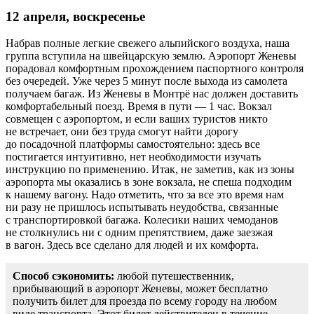
12 апреля, воскресенье
Набрав полные легкие свежего альпийского воздуха, наша
группа вступила на швейцарскую землю. Аэропорт Женевы
порадовал комфортным прохождением паспортного контроля
без очередей. Уже через 5 минут после выхода из самолета
получаем багаж. Из Женевы в Монтрё нас должен доставить
комфортабельный поезд. Время в пути — 1 час. Вокзал
совмещен с аэропортом, и если ваших туристов никто
не встречает, они без труда смогут найти дорогу
до посадочной платформы самостоятельно: здесь все
постигается интуитивно, нет необходимости изучать
инструкцию по применению. Итак, не заметив, как из зоны
аэропорта мы оказались в зоне вокзала, не спеша подходим
к нашему вагону. Надо отметить, что за все это время нам
ни разу не пришлось испытывать неудобства, связанные
с транспортировкой багажа. Колесики наших чемоданов
не столкнулись ни с одним препятствием, даже заезжая
в вагон. Здесь все сделано для людей и их комфорта.
Способ сэкономить:
любой путешественник,
прибывающий в аэропорт Женевы, может бесплатно
получить билет для проезда по всему городу на любом
виде транспорта. Этот билет действителен в течение