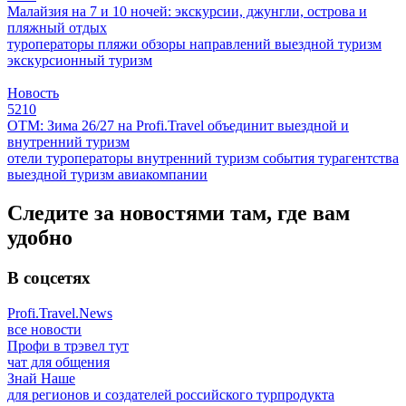
Малайзия на 7 и 10 ночей: экскурсии, джунгли, острова и
пляжный отдых
туроператоры
пляжи
обзоры направлений
выездной туризм
экскурсионный туризм
Новость
5210
ОТМ: Зима 26/27 на Profi.Travel объединит выездной и
внутренний туризм
отели
туроператоры
внутренний туризм
события
турагентства
выездной туризм
авиакомпании
Следите за новостями там, где вам
удобно
В соцсетях
Profi.Travel.News
все новости
Профи в трэвел тут
чат для общения
Знай Наше
для регионов и создателей российского турпродукта