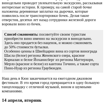
винодельни проводит увлекательную экскурсию, рассказывая
интересные истории. К примеру, на самой старой бочке
наложены деревянные заплатки на дырочки, которые
появились после транспортировки бочек. Делая такие
отверстия, десятки лет назад сотрудники железной дороги
воровали вино из бочек.
Способ сэкономить:
посоветуйте своим туристам
приобрести вино именно на экскурсии в винодельню.
Здесь оно продается без наценок, и можно сэкономить
до 50% стоимости бутылки.
Особенно ценны в Швейцарии вина из сортов винограда
Шасла (белое) региона Женевского озера, красное
Корналан и белое Йоханисберг из региона Маттерхорн,
Мерло (красное и белое) из кантона Тичино, а также сорта
Пино-Нуар из региона Граубюнден.
Наш день в Кюи заканчивается на ежегодном джазовом
фестивале. В это время город превращается в одну большую
танцплощадку с отличной музыкой, вином и шумными
компаниями.
14 апреля, вторник