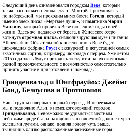
Следующий день ознаменовался городком
Веве
, который
также расположен неподалеку от Монтрё. Прогуливаясь
по набережной, мы проходим мимо бюста
Гоголя
, который
именно здесь писал «Мертвые души», и памятника
Чарли
Чаплину
, который провел в Веве последние годы своей
жизни. Здесь же, недалеко от берега, в Женевское озеро
воткнута
огромная вилка
, символизирующая музей питания
Alimentarium. Обязательной к посещению в Веве будет
шоколадная фабрика
Poyet
с экскурсией и дегустацией самых
экзотичных сортов, к примеру, шоколада с перцем. Уже летом
2015 года здесь будут проходить экскурсии на русском языке
разной продолжительности с возможностью самостоятельно
принять участие в приготовлении шоколада.
Гринденвальд и Юнгфрауйох: Джеймс
Бонд, Белоусова и Протопопов
Наша группа совершает первый переезд. И переезжаем
мы к подножию Альп, в немецкоговорящий городок
Гриндельвальд
. Невозможно не удивляться местным
пейзажам: вроде бы ты находишься в солнечной долине с ярко
зелеными лугами, однако, подняв голову чуть выше,
ты видишь близко расположенные заснеженные горы!