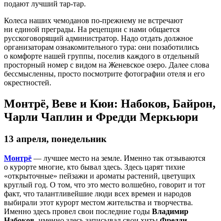
подают лучший тар-тар.
Колеса наших чемоданов по-прежнему не встречают
ни единой преграды. На рецепции с нами общается
русскоговорящий администратор. Надо отдать должное
организаторам ознакомительного тура: они позаботились
о комфорте нашей группы, поселив каждого в отдельный
просторный номер с видом на Женевское озеро. Далее слова
бессмысленны, просто посмотрите фотографии отеля и его
окрестностей.
Монтрё, Веве и Кюи: Набоков, Байрон,
Чарли Чаплин и Фредди Меркьюри
13 апреля, понедельник
Монтрё
— лучшее место на земле. Именно так отзываются
о курорте многие, кто бывал здесь. Здесь царят тихие
«открыточные» пейзажи и ароматы растений, цветущих
круглый год. О том, что это место волшебно, говорит и тот
факт, что талантливейшие люди всех времен и народов
выбирали этот курорт местом жительства и творчества.
Именно здесь провел свои последние годы
Владимир
Набоков
, именно здесь записывал свои хиты
Фредди