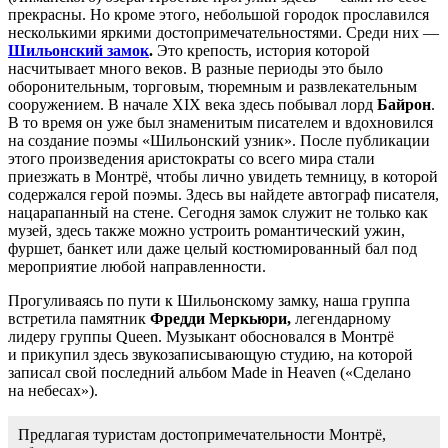
прекрасны. Но кроме этого, небольшой городок прославился
несколькими яркими достопримечательностями. Среди них —
Шильонский замок
.
Это крепость, история которой
насчитывает много веков. В разные периоды это было
оборонительным, торговым, тюремным и развлекательным
сооружением. В начале XIX века здесь побывал лорд
Байрон
.
В то время он уже был знаменитым писателем и вдохновился
на создание поэмы «Шильонский узник». После публикации
этого произведения аристократы со всего мира стали
приезжать в Монтрё, чтобы лично увидеть темницу, в которой
содержался герой поэмы. Здесь вы найдете автограф писателя,
нацарапанный на стене. Сегодня замок служит не только как
музей, здесь также можно устроить романтический ужин,
фуршет, банкет или даже целый костюмированный бал под
мероприятие любой направленности.
Прогуливаясь по пути к Шильонскому замку, наша группа
встретила памятник
Фредди Меркьюри,
легендарному
лидеру группы Queen. Музыкант обосновался в Монтрё
и прикупил здесь звукозаписывающую студию, на которой
записал свой последний альбом Made in Heaven («Сделано
на небесах»).
Предлагая туристам достопримечательности Монтрё,