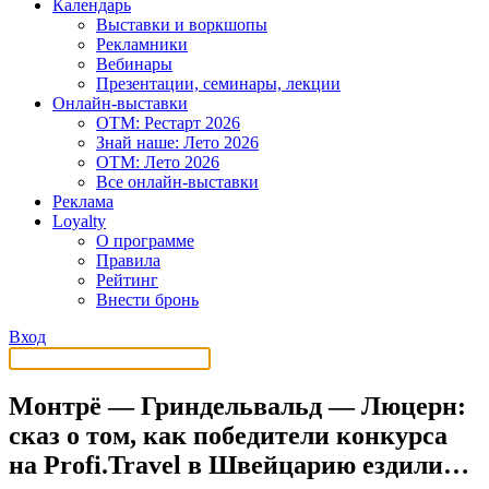
Календарь
Выставки и воркшопы
Рекламники
Вебинары
Презентации, семинары, лекции
Онлайн-выставки
OTM: Рестарт 2026
Знай наше: Лето 2026
OTM: Лето 2026
Все онлайн-выставки
Реклама
Loyalty
О программе
Правила
Рейтинг
Внести бронь
Вход
Монтрё — Гриндельвальд — Люцерн:
сказ о том, как победители конкурса
на Profi.Travel в Швейцарию ездили…