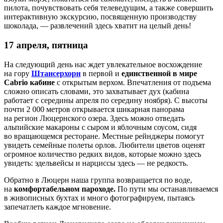
пилота, почувствовать себя телеведущим, а также совершить
интерактивную экскурсию, посвященную производству
шоколада, — развлечений здесь хватит на целый день!
17 апреля, пятница
На следующий день нас ждет увлекательное восхождение
на гору
Штансерхорн
в первой и
единственной в мире
Cabrio кабине
с открытым верхом. Впечатления от подъема
сложно описать словами, это захватывает дух (кабина
работает с середины апреля по середину ноября). С высоты
почти 2 000 метров открывается шикарная панорама
на регион Люцернского озера. Здесь можно отведать
альпийские макароны с сыром и яблочным соусом, сидя
во вращающемся ресторане. Местные рейнджеры помогут
увидеть семейные полеты орлов. Любители цветов оценят
огромное количество редких видов, которые можно здесь
увидеть: эдельвейсы и нарциссы здесь — не редкость.
Обратно в Люцерн наша группа возвращается по воде,
на
комфортабельном пароходе.
По пути мы останавливаемся
в живописных бухтах и много фотографируем, пытаясь
запечатлеть каждое мгновение.