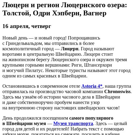
Люцерн и регион Люцернского озера:
Толстой, Одри Хэпберн, Вагнер
16 апреля, четверг
Новый день — и новый город! Попрощавшись
с Гриндельвальдом, мы отправились в более
космополитичный город —
Люцерн
. Город называют
воротами в центральную Швейцарию. Люцерн стоит
на живописном берегу Люцернского озера и окружен тремя
крупными горными вершинами: Риги, Штансерхорн
и могучий Пилатус. Некоторые туристы называют этот город
одним из самых красивых в Швейцарии.
Остановившись в современном отеле
Astoria 4*
, наша группа
отправилась на производство часовой компании
Chronoswiss
.
Здесь мы узнаём об истории часового дела в Швейцарии
и даже собственноручно пробуем нанести узор
на внутреннюю сторону настоящих швейцарских часов!
День продолжился посещением
самого популярного
в Швейцарии музея
—
Музея транспорта
. Здесь — целый
город для детей и их родителей! Набрать текст с помощью
азбуки морзе, покататься на самокате, посидеть в кабине