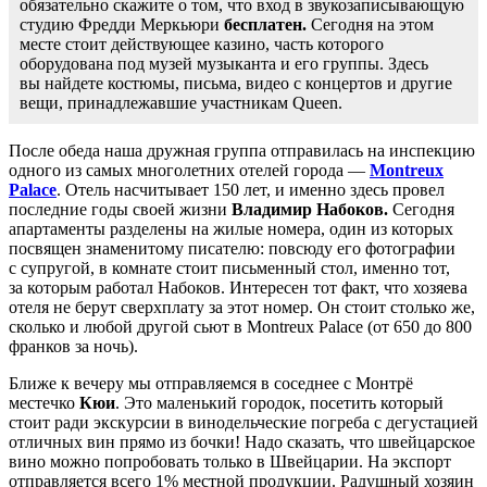
обязательно скажите о том, что вход в звукозаписывающую
студию Фредди Меркьюри
бесплатен.
Сегодня на этом
месте стоит действующее казино, часть которого
оборудована под музей музыканта и его группы. Здесь
вы найдете костюмы, письма, видео с концертов и другие
вещи, принадлежавшие участникам Queen.
После обеда наша дружная группа отправилась на инспекцию
одного из самых многолетних отелей города —
Montreux
Palace
. Отель насчитывает 150 лет, и именно здесь провел
последние годы своей жизни
Владимир Набоков.
Сегодня
апартаменты разделены на жилые номера, один из которых
посвящен знаменитому писателю: повсюду его фотографии
с супругой, в комнате стоит письменный стол, именно тот,
за которым работал Набоков. Интересен тот факт, что хозяева
отеля не берут сверхплату за этот номер. Он стоит столько же,
сколько и любой другой сьют в Montreux Palace (от 650 до 800
франков за ночь).
Ближе к вечеру мы отправляемся в соседнее с Монтрё
местечко
Кюи
. Это маленький городок, посетить который
стоит ради экскурсии в винодельческие погреба с дегустацией
отличных вин прямо из бочки! Надо сказать, что швейцарское
вино можно попробовать только в Швейцарии. На экспорт
отправляется всего 1% местной продукции. Радушный хозяин