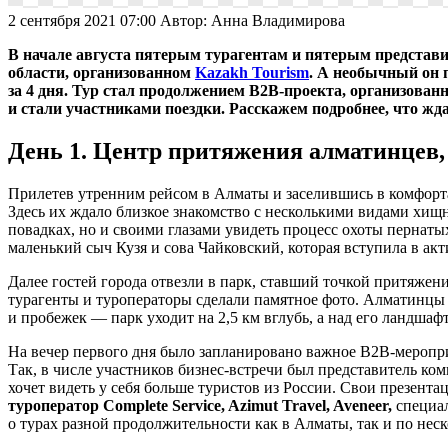
2 сентября 2021 07:00
Автор:
Анна Владимирова
В начале августа пятерым турагентам и пятерым представ
области, организованном
Kazakh Tourism
. А необычный он 
за 4 дня. Тур стал продолжением B2B-проекта, организованн
и стали участниками поездки. Расскажем подробнее, что жда
День 1. Центр притяжения алматинцев,
Прилетев утренним рейсом в Алматы и заселившись в комфорта
Здесь их ждало близкое знакомство с несколькими видами хищн
повадках, но и своими глазами увидеть процесс охоты пернат
маленький сыч Кузя и сова Чайковский, которая вступила в ак
Далее гостей города отвезли в парк, ставший точкой притяже
турагенты и туроператоры сделали памятное фото. Алматинцы о
и пробежек — парк уходит на 2,5 км вглубь, а над его ландш
На вечер первого дня было запланировано важное B2B-мероп
Так, в числе участников бизнес-встречи был представитель к
хочет видеть у себя больше туристов из России. Свои презент
туроператор Complete Service, Azimut Travel, Aveneer,
специа
о турах разной продолжительности как в Алматы, так и по нес