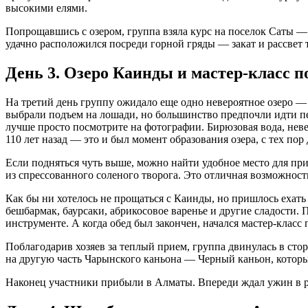
высокими елями.
Попрощавшись с озером, группа взяла курс на поселок Саты — 
удачно расположился посреди горной гряды — закат и рассвет
День 3. Озеро Каинды и мастер-класс п
На третий день группу ожидало еще одно невероятное озеро 
выбрали подъем на лошади, но большинство предпочли идти пе
лучше просто посмотрите на фотографии. Бирюзовая вода, нев
110 лет назад — это и был момент образования озера, с тех пор 
Если подняться чуть выше, можно найти удобное место для при
из спрессованного соленого творога. Это отличная возможнос
Как бы ни хотелось не прощаться с Каинды, но пришлось ехать
бешбармак, баурсаки, абрикосовое варенье и другие сладости.
инструменте. А когда обед был закончен, начался мастер-класс
Поблагодарив хозяев за теплый прием, группа двинулась в сто
на другую часть Чарынского каньона — Черный каньон, который
Наконец участники прибыли в Алматы. Впереди ждал ужин в рес