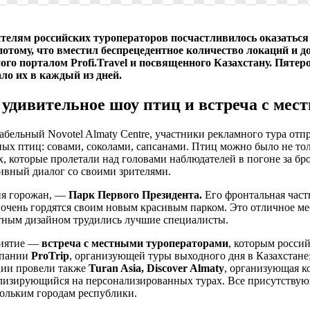
ителям российских туроператоров посчастливилось оказать
потому, что вместил беспрецедентное количество локаций и 
ого порталом Profi.Travel и посвященного Казахстану. Пятеро
ло их в каждый из дней.
 удивительное шоу птиц и встреча с ме
бельный Novotel Almaty Centre, участники рекламного тура отп
ых птиц: совами, соколами, сапсанами. Птиц можно было не тол
ых, которые пролетали над головами наблюдателей в погоне за
тивный диалог со своими зрителями.
ния горожан, —
Парк Первого Президента.
Его фронтальная част
чень гордятся своим новым красивым парком. Это отличное мест
афтным дизайном трудились лучшие специалисты.
риятие —
встреча с местными туроператорами
, которым росси
омпании
ProTrip
, организующей туры выходного дня в Казахстан
ации провели также
Turan Asia, Discover Almaty
, организующая к
лизирующийся на персонализированных турах. Все присутствую
кольким городам республики.