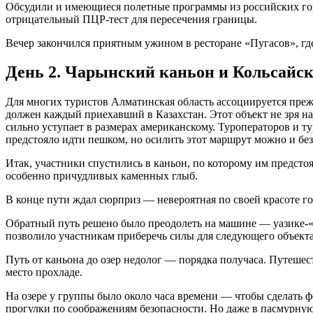
Обсудили и имеющиеся полетные программы из российских горо
отрицательный ПЦР-тест для пересечения границы.
Вечер закончился приятным ужином в ресторане «Пугасов», г
День 2. Чарынский каньон и Кольсайск
Для многих туристов Алматинская область ассоциируется пре
должен каждый приехавший в Казахстан. Этот объект не зря н
сильно уступает в размерах американскому. Туроператоров и 
предстояло идти пешком, но осилить этот маршрут можно и без
Итак, участники спустились в каньон, по которому им предстоя
особенно причудливых каменных глыб.
В конце пути ждал сюрприз — невероятная по своей красоте го
Обратный путь решено было преодолеть на машине — уазике-«б
позволило участникам приберечь силы для следующего объек
Путь от каньона до озер недолог — порядка получаса. Путешес
место прохладе.
На озере у группы было около часа времени — чтобы сделать ф
прогулки по соображениям безопасности. Но даже в пасмурну