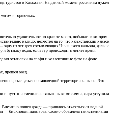
да туристов в Казахстан. На данный момент россиянам нужен
 мясом в горшочках.
твительно удивительное по красоте место, побывать в котором
твительно налицо, несмотря на то, что казахстанский каньон
в — одну из четырех составляющих Чарынского каньона, дальше
р и бутылку воды, если тур происходит в летнее время.
 делая остановки на селфи и коллективные фото на фоне
х, прошел обед.
шено перемещаться по заповедной территории каньона. Это
тепи и пустыни сменились тяньшаньскими елями, жара уступила
ди. Внезапно пошел дождь — пришлось отказаться от водной
ами — бирюзовая гладь воды словно обрамлена таинственными