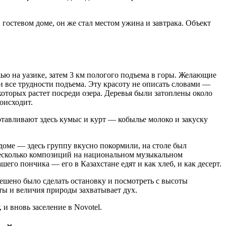
гостевом доме, он же стал местом ужина и завтрака. Объект
жью на уазике, затем 3 км пологого подъема в горы. Желающие
 все трудности подъема. Эту красоту не описать словами —
оторых растет посреди озера. Деревья были затоплены около
роисходит.
отавливают здесь кумыс и курт — кобылье молоко и закуску
доме — здесь группу вкусно покормили, на столе был
 несколько композиций на национальном музыкальном
его пончика — его в Казахстане едят и как хлеб, и как десерт.
решено было сделать остановку и посмотреть с высоты
ты и величия природы захватывает дух.
и вновь заселение в Novotel.