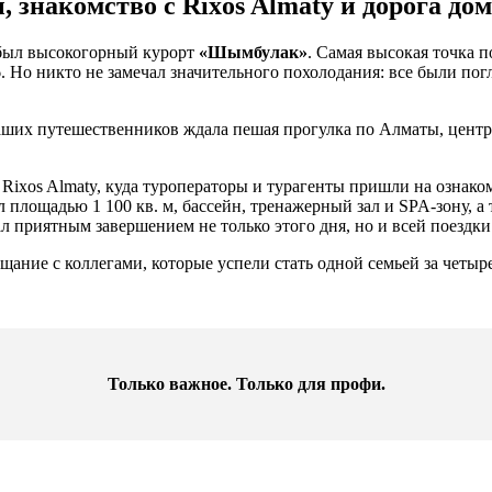
 знакомство с Rixos Almaty и дорога до
 был высокогорный курорт
«Шымбулак»
. Самая высокая точка 
6. Но никто не замечал значительного похолодания: все были п
ших путешественников ждала пешая прогулка по Алматы, центра
 Rixos Almaty, куда туроператоры и турагенты пришли на ознако
 площадью 1 100 кв. м, бассейн, тренажерный зал и SPA-зону, а
ал приятным завершением не только этого дня, но и всей поездки
ощание с коллегами, которые успели стать одной семьей за четы
Только важное. Только для профи.​