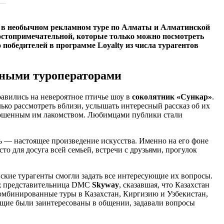
ся в необычном рекламном туре по Алматы и Алматинской
достопримечательной, которые только можно посмотреть
 победителей в программе Loyalty из числа турагентов
стными туроператорами
равились на невероятное птичье шоу в
соколятник «Сункар»
.
ько рассмотреть вблизи, услышать интересный рассказ об их
 брошенным им лакомством. Любимцами публики стали
ь — настоящее произведение искусства. Именно на его фоне
о для досуга всей семьей, встречи с друзьями, прогулок
йские турагенты смогли задать все интересующие их вопросы.
е; представительница DMC
Skyway
, сказавшая, что Казахстан
омбинированные туры в Казахстан, Киргизию и Узбекистан,
щие были заинтересованы в общении, задавали вопросы