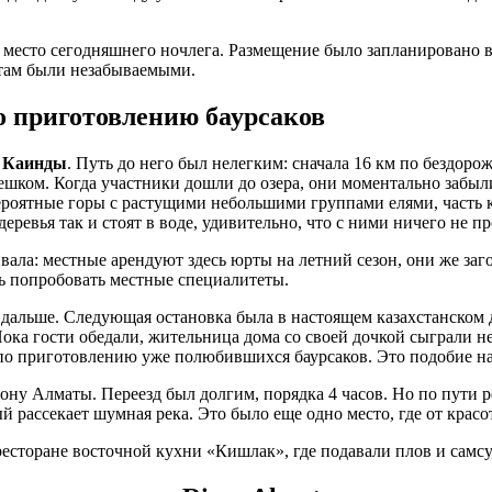
место сегодняшнего ночлега. Размещение было запланировано в 
 там были незабываемыми.
о приготовлению баурсаков
—
Каинды
. Путь до него был нелегким: сначала 16 км по бездоро
шком. Когда участники дошли до озера, они моментально забыли
ероятные горы с растущими небольшими группами елями, часть к
деревья так и стоят в воде, удивительно, что с ними ничего не п
вала: местные арендуют здесь юрты на летний сезон, они же заг
ть попробовать местные специалитеты.
 дальше. Следующая остановка была в настоящем казахстанском 
 Пока гости обедали, жительница дома со своей дочкой сыграли
 по приготовлению уже полюбившихся баурсаков. Это подобие наш
рону Алматы. Переезд был долгим, порядка 4 часов. Но по пути 
 рассекает шумная река. Это было еще одно место, где от красо
торане восточной кухни «Кишлак», где подавали плов и самсу, 