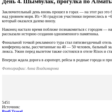
День 4. Шымбулак, прогулка по Алматы,
Заключительный день вновь прошел в горах — на этот раз это
над уровнем моря. Из +36 градусов участники перенеслись в +
который оказался далеко внизу.
Наконец настало время поближе познакомиться с городом — на
рассказали историю создания одноименного памятника.
Финальной точкой рекламного тура стал пятизвездочный отель
конференц-залы, рассчитанные на 40 — 50 человек, бальный зал
люкса. Ужин перед вылетом также состоялся в отеле Rixos и ст
Впереди ждала дорога в аэропорт, рейсы в родные города и пр
Фотографии: Анна Владимирова
5451
Источник:
Profi.Travel