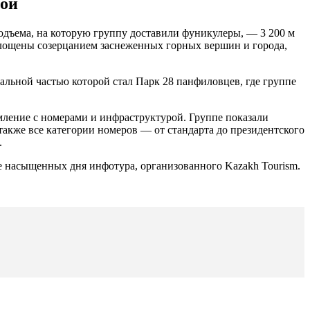
мой
подъема, на которую группу доставили фуникулеры, — 3 200 м
оглощены созерцанием заснеженных горных вершин и города,
льной частью которой стал Парк 28 панфиловцев, где группе
мление с номерами и инфраструктурой. Группе показали
 также все категории номеров — от стандарта до президентского
.
ре насыщенных дня инфотура, организованного Kazakh Tourism.