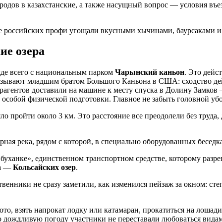
дов в казахстанские, а также насущный вопрос — условия въез
де российских профи угощали вкусными хычинами, баурсаками и
ие озера
жде всего с национальным парком
Чарынский каньон
. Это дейс
азывают младшим братом Большого Каньона в США: сходство дейс
турагентов доставили на машине к месту спуска в Долину Замко
 особой физической подготовки. Главное не забыть головной убо
ло пройти около 3 км. Это расстояние все преодолели без труда,
рная река, рядом с которой, в специально оборудованных беседка
уханке», единственном транспортном средстве, которому разре
та —
Кольсайских озер
.
твенники не сразу заметили, как изменился пейзаж за окном: с
ото, взять напрокат лодку или катамаран, прокатиться на лоша
ю дождливую погоду участники не переставали любоваться вид