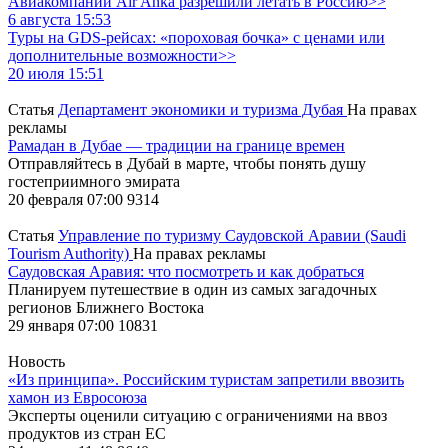
Авиакомпании Air Anka разрешили летать в Россию>>
6 августа 15:53
Туры на GDS-рейсах: «пороховая бочка» с ценами или
дополнительные возможности>>
20 июля 15:51
Статья
Департамент экономики и туризма Дубая
На правах
рекламы
Рамадан в Дубае — традиции на границе времен
Отправляйтесь в Дубай в марте, чтобы понять душу
гостеприимного эмирата
20 февраля 07:00
9314
Статья
Управление по туризму Саудовской Аравии (Saudi
Tourism Authority)
На правах рекламы
Саудовская Аравия: что посмотреть и как добраться
Планируем путешествие в один из самых загадочных
регионов Ближнего Востока
29 января 07:00
10831
Новость
«Из принципа». Российским туристам запретили ввозить
хамон из Евросоюза
Эксперты оценили ситуацию с ограничениями на ввоз
продуктов из стран ЕС