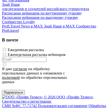
чат для общения
Знай Наше
для регионов и создателей российского турпродукта
Расписание вебинаров по внутреннему туризму
Расписание вебинаров по выездному туризму
Сообщество Loyalty
Profi.Travel News в MAX
Знай Наше в MAX
Сообщество
Profi.travel
В почте
Ежедневная рассылка
Еженедельная рассылка вебинаров
Я даю
согласие
на обработку
персональных данных и ознакомлен с
политикой
по обработке персональных
данных
Подписаться
© 2026 ООО «Профи Трэвeл»
Свидетельство о регистрации
СМИ №ФС 77-71742
Пользовательское соглашение
Обработка