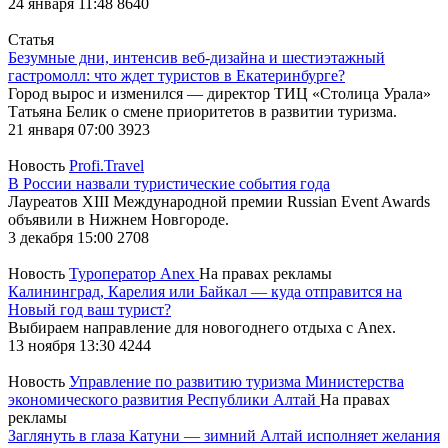
24 января 11:48
8640
Статья
Безумные дни, интенсив веб-дизайна и шестиэтажный
гастромолл: что ждет туристов в Екатеринбурге?
Город вырос и изменился — директор ТИЦ «Столица Урала»
Татьяна Белик о смене приоритетов в развитии туризма.
21 января 07:00
3923
Новость
Profi.Travel
В России назвали туристические события года
Лауреатов XIII Международной премии Russian Event Awards
объявили в Нижнем Новгороде.
3 декабря 15:00
2708
Новость
Туроператор Anex
На правах рекламы
Калининград, Карелия или Байкал — куда отправится на
Новый год ваш турист?
Выбираем направление для новогоднего отдыха с Anex.
13 ноября 13:30
4244
Новость
Управление по развитию туризма Министерства
экономического развития Республики Алтай
На правах
рекламы
Заглянуть в глаза Катуни — зимний Алтай исполняет желания