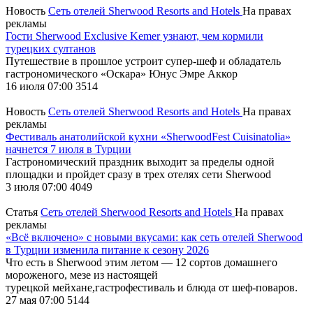
Новость
Сеть отелей Sherwood Resorts and Hotels
На правах
рекламы
Гости Sherwood Exclusive Kemer узнают, чем кормили
турецких султанов
Путешествие в прошлое устроит супер-шеф и обладатель
гастрономического «Оскара» Юнус Эмре Аккор
16 июля 07:00
3514
Новость
Сеть отелей Sherwood Resorts and Hotels
На правах
рекламы
Фестиваль анатолийской кухни «SherwoodFest Cuisinatolia»
начнется 7 июля в Турции
Гастрономический праздник выходит за пределы одной
площадки и пройдет сразу в трех отелях сети Sherwood
3 июля 07:00
4049
Статья
Сеть отелей Sherwood Resorts and Hotels
На правах
рекламы
«Всё включено» с новыми вкусами: как сеть отелей Sherwood
в Турции изменила питание к сезону 2026
Что есть в Sherwood этим летом — 12 сортов домашнего
мороженого, мезе из настоящей
турецкой мейхане,гастрофестиваль и блюда от шеф-поваров.
27 мая 07:00
5144