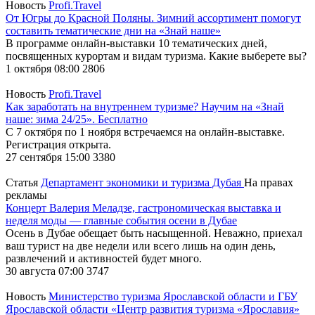
Новость
Profi.Travel
От Югры до Красной Поляны. Зимний ассортимент помогут
составить тематические дни на «Знай наше»
В программе онлайн-выставки 10 тематических дней,
посвященных курортам и видам туризма. Какие выберете вы?
1 октября 08:00
2806
Новость
Profi.Travel
Как заработать на внутреннем туризме? Научим на «Знай
наше: зима 24/25». Бесплатно
С 7 октября по 1 ноября встречаемся на онлайн-выставке.
Регистрация открыта.
27 сентября 15:00
3380
Статья
Департамент экономики и туризма Дубая
На правах
рекламы
Концерт Валерия Меладзе, гастрономическая выставка и
неделя моды — главные события осени в Дубае
Осень в Дубае обещает быть насыщенной. Неважно, приехал
ваш турист на две недели или всего лишь на один день,
развлечений и активностей будет много.
30 августа 07:00
3747
Новость
Министерство туризма Ярославской области и ГБУ
Ярославской области «Центр развития туризма «Ярославия»