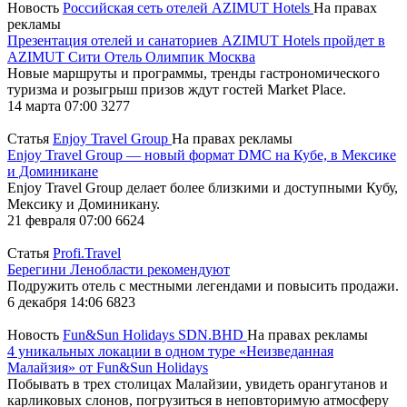
Новость
Российская сеть отелей AZIMUT Hotels
На правах
рекламы
Презентация отелей и санаториев AZIMUT Hotels пройдет в
AZIMUT Сити Отель Олимпик Москва
Новые маршруты и программы, тренды гастрономического
туризма и розыгрыш призов ждут гостей Market Place.
14 марта 07:00
3277
Статья
Enjoy Travel Group
На правах рекламы
Enjoy Travel Group — новый формат DMC на Кубе, в Мексике
и Доминикане
Enjoy Travel Group делает более близкими и доступными Кубу,
Мексику и Доминикану.
21 февраля 07:00
6624
Статья
Profi.Travel
Берегини Ленобласти рекомендуют
Подружить отель с местными легендами и повысить продажи.
6 декабря 14:06
6823
Новость
Fun&Sun Holidays SDN.BHD
На правах рекламы
4 уникальных локации в одном туре «Неизведанная
Малайзия» от Fun&Sun Holidays
Побывать в трех столицах Малайзии, увидеть орангутанов и
карликовых слонов, погрузиться в неповторимую атмосферу