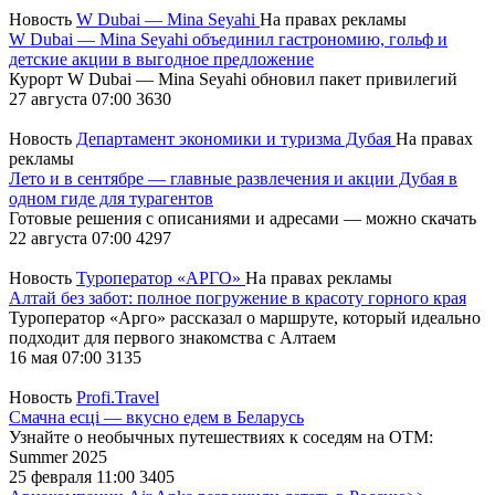
Новость
W Dubai — Mina Seyahi
На правах рекламы
W Dubai — Mina Seyahi объединил гастрономию, гольф и
детские акции в выгодное предложение
Курорт W Dubai — Mina Seyahi обновил пакет привилегий
27 августа 07:00
3630
Новость
Департамент экономики и туризма Дубая
На правах
рекламы
Лето и в сентябре — главные развлечения и акции Дубая в
одном гиде для турагентов
Готовые решения с описаниями и адресами — можно скачать
22 августа 07:00
4297
Новость
Туроператор «АРГО»
На правах рекламы
Алтай без забот: полное погружение в красоту горного края
Туроператор «Арго» рассказал о маршруте, который идеально
подходит для первого знакомства с Алтаем
16 мая 07:00
3135
Новость
Profi.Travel
Смачна есці — вкусно едем в Беларусь
Узнайте о необычных путешествиях к соседям на OTM:
Summer 2025
25 февраля 11:00
3405