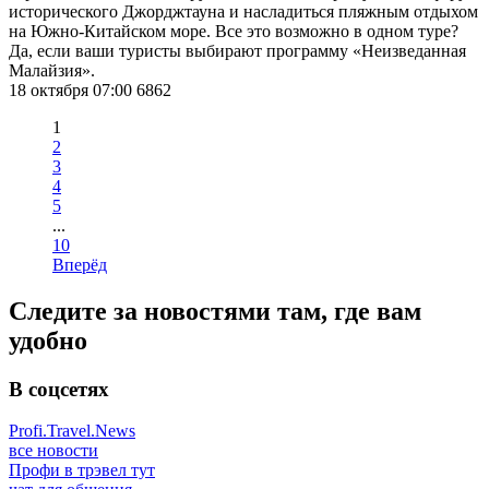
исторического Джорджтауна и насладиться пляжным отдыхом
на Южно-Китайском море. Все это возможно в одном туре?
Да, если ваши туристы выбирают программу «Неизведанная
Малайзия».
18 октября 07:00
6862
1
2
3
4
5
...
10
Вперёд
Следите за новостями там, где вам
удобно
В соцсетях
Profi.Travel.News
все новости
Профи в трэвел тут