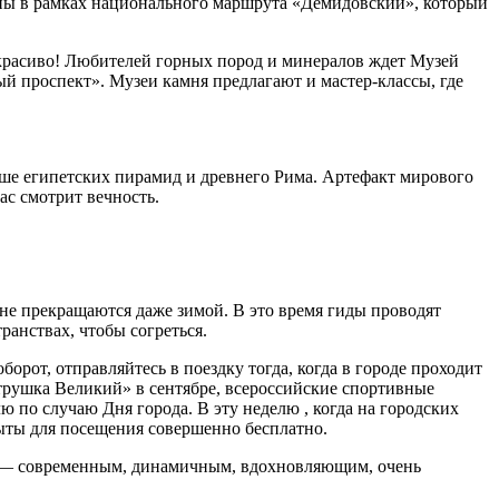
ппы в рамках национального маршрута «Демидовский», который
 красиво! Любителей горных пород и минералов ждет Музей
й проспект». Музеи камня предлагают и мастер-классы, где
ше египетских пирамид и древнего Рима. Артефакт мирового
ас смотрит вечность.
 не прекращаются даже зимой. В это время гиды проводят
анствах, чтобы согреться.
рот, отправляйтесь в поездку тогда, когда в городе проходит
трушка Великий» в сентябре, всероссийские спортивные
 по случаю Дня города. В эту неделю , когда на городских
ыты для посещения совершенно бесплатно.
им — современным, динамичным, вдохновляющим, очень