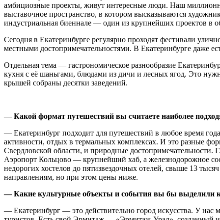
амбициозные проекты, живут интересные люди. Наш миллионн
выставочное пространство, в котором высказываются художник
индустриальная биеннале — один из крупнейших проектов в об
Сегодня в Екатеринбурге регулярно проходят фестивали улично
местными достопримечательностями. В Екатеринбурге даже ест
Отдельная тема — гастрономическое разнообразие Екатеринбур
кухня с её шаньгами, блюдами из дичи и лесных ягод. Это нуж
крышей собраны десятки заведений.
—
Какой формат путешествий вы считаете наиболее подхо
— Екатеринбург подходит для путешествий в любое время года.
активности, отдых в термальных комплексах. И это разные фор
Свердловской области, и природные достопримечательности. Гл
Аэропорт Кольцово — крупнейший хаб, а железнодорожное сооб
недорогих хостелов до пятизвездочных отелей, свыше 13 тысяч
направлениям, но при этом цены ниже.
— Какие культурные объекты и события вы бы выделили к
—
Екатеринбург — это действительно город искусства. У нас 
туристов. Есть свой Эрмитаж — «Эрмитаж-Урал», созданный из