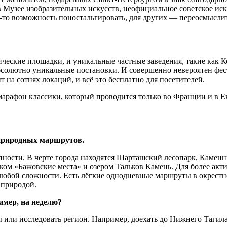
 Музее изобразительных искусств, неофициальное советское иск
-то возможность поностальгировать, для других — переосмыслит
ические площадки, и уникальные частные заведения, такие как 
бсолютно уникальные постановки. И совершенно невероятен фест
на сотнях локаций, и всё это бесплатно для посетителей.
рафон классики, который проводится только во Франции и в Ек
 природных маршрутов.
пности. В черте города находятся Шарташский лесопарк, Камен
рком «Бажовские места» и озером Тальков Камень. Для более а
любой сложности. Есть лёгкие однодневные маршруты в окрестн
 природой.
имер, на неделю?
 или исследовать регион. Например, доехать до Нижнего Тагила,