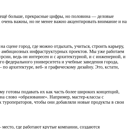
м ещё больше, прекрасные цифры, но половина — деловые
а очень важны, но не менее важно акцентировать внимание и на
сцене город, где можно отдыхать, учиться, строить карьеру,
ого амбициозных инфраструктурных проектов. Мы уже работаем
сии, ведь он интересен и с архитектурной, и с инженерной, и
го федерального университета и учебные заведения города,
 архитектуре, веб- и графическому дизайну. Это, кстати,
 готовы подавать их как часть более широких концепций,
на слово «образование». Например, мастер-классы с
х туроператоров, чтобы они добавляли новые продукты в свои
 место, где работают крутые компании, создаются