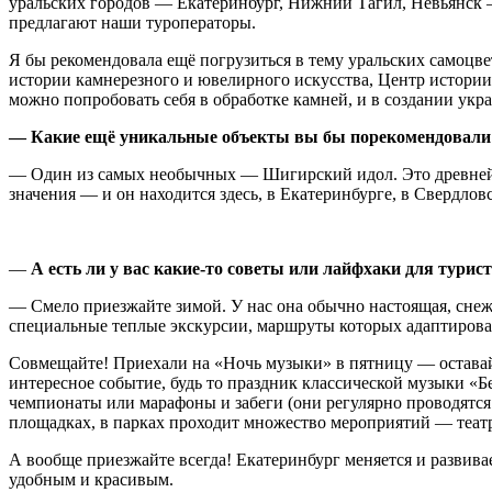
уральских городов — Екатеринбург, Нижний Тагил, Невьянск 
предлагают наши туроператоры.
Я бы рекомендовала ещё погрузиться в тему уральских самоцв
истории камнерезного и ювелирного искусства, Центр истории 
можно попробовать себя в обработке камней, и в создании укр
— Какие ещё уникальные объекты вы бы порекомендовали 
— Один из самых необычных — Шигирский идол. Это древнейша
значения — и он находится здесь, в Екатеринбурге, в Свердловс
—
А есть ли у вас какие-то советы или лайфхаки для турис
— Смело приезжайте зимой. У нас она обычно настоящая, снеж
специальные теплые экскурсии, маршруты которых адаптирован
Совмещайте! Приехали на «Ночь музыки» в пятницу — оставайте
интересное событие, будь то праздник классической музыки «
чемпионаты или марафоны и забеги (они регулярно проводятся 
площадках, в парках проходит множество мероприятий — теат
А вообще приезжайте всегда! Екатеринбург меняется и развив
удобным и красивым.