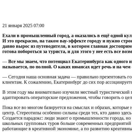
21 января 2025 07:00
Ехали в промышленный город, а оказались в ещё одной кул
И это прекрасно, на таком вау-эффекте городу и нужно стр
давно вырос из путеводителя, в котором главная достопри
готова побороться за туриста, и для этого у нее есть все воз
—
Все мы знаем, что потенциал Екатеринбурга как одного и
называется, по полной. О каких нюансах идет речь и на че
— Сегодня наша основная задача — правильно презентовать гор
клиентам. К сожалению, Екатеринбург до сих пор ассоциируетс
В этом году мы внимательно изучили местный туристический п
адаптировать операторские предложения, чтобы говорить о це
Пока все во многом базируется на смыслах и образах, которые
центр. Стереотипы особенно сильны среди тех, кто давно здес
Создается парадокс: люди знают о промышленности города, но н
школьных групповых туров больше современных предприятий —
работающие в креативной экономике, а по развитию креативны