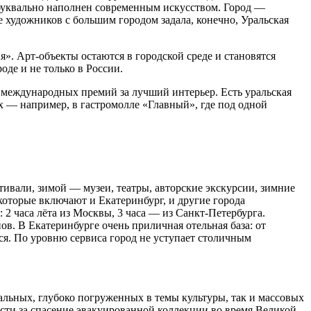
буквально наполнен современным искусством. Город —
 художников с большим городом задала, конечно, Уральская
». Арт-объекты остаются в городской среде и становятся
де и не только в России.
 международных премий за лучший интерьер. Есть уральская
х — например, в гастромолле «Главный», где под одной
тивали, зимой — музеи, театры, авторские экскурсии, зимние
которые включают и Екатеринбург, и другие города
 2 часа лёта из Москвы, 3 часа — из Санкт-Петербурга.
. В Екатеринбурге очень приличная отельная база: от
ься. По уровню сервиса город не уступает столичным
уальных, глубоко погруженных в темы культуры, так и массовых
сти за спасение эвакуированной коллекции во время Великой