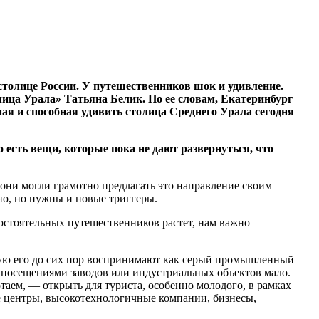
столице России. У путешественников шок и удивление.
лица Урала» Татьяна Белик. По ее словам, Екатеринбург
ая и способная удивить столица Среднего Урала сегодня
 есть вещи, которые пока не дают развернуться, что
 они могли грамотно предлагать это направление своим
но, но нужны и новые триггеры.
остоятельных путешественников растет, нам важно
астую его до сих пор воспринимают как серый промышленный
 с посещениями заводов или индустриальных объектов мало.
отаем, — открыть для туриста, особенно молодого, в рамках
 центры, высокотехнологичные компании, бизнесы,