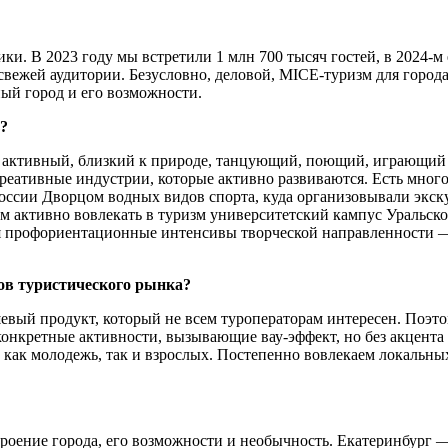
и. В 2023 году мы встретили 1 млн 700 тысяч гостей, в 2024-
свежей аудитории. Безусловно, деловой, MICE-туризм для город
ый город и его возможности.
?
активный, близкий к природе, танцующий, поющий, играющий на 
, креативные индустрии, которые активно развиваются. Есть мн
ссии Дворцом водных видов спорта, куда организовывали экскур
ем активно вовлекать в туризм университетский кампус Уральско
 профориентационные интенсивы творческой направленности — по
ов туристического рынка?
 продукт, который не всем туроператорам интересен. Поэтому
онкретные активности, вызывающие вау-эффект, но без акцента 
как молодежь, так и взрослых. Постепенно вовлекаем локальны
троение города, его возможности и необычность. Екатеринбург —