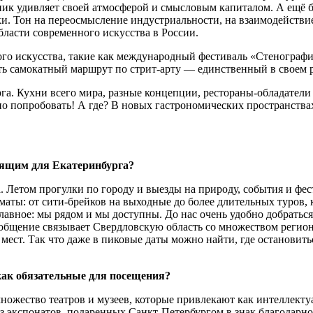
ик удивляет своей атмосферой и смысловым капиталом. А ещё 
и. Тон на переосмысление индустриальности, на взаимодействие
ласти современного искусства в России.
го искусства, такие как международный фестиваль «Стенография
ь самокатный маршрут по стрит-арту — единственный в своем ро
га. Кухни всего мира, разные концепции, рестораны-обладатели
но попробовать! А где? В новых гастрономических пространства
дящим для Екатеринбурга?
 Летом прогулки по городу и выезды на природу, события и фес
маты: от сити-брейков на выходные до более длительных туров, 
авное: мы рядом и мы доступны. До нас очень удобно добраться:
щение связывает Свердловскую область со множеством регионов
 мест. Так что даже в пиковые даты можно найти, где остановит
ак обязательные для посещения?
множество театров и музеев, которые привлекают как интеллект
 экспонатов, подаренных Санкт-Петербургом в знак благодарно