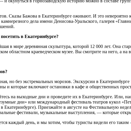
— и окунуться в горнозаводскую историю можно в составе гру
етов. Сказы Бажова в Екатеринбурге оживают. И это невероятно
камнерезного дела имени Денисова-Уральского, галерея «Главны
ашений.
посетить в Екатеринбурге?
я в мире деревянная скульптура, которой 12 000 лет. Она стар
ком областном краеведческом музее. Вы смотрите на него, а на в
тов?
ная, но без экстремальных морозов. Экскурсии в Екатеринбурге
ы и которые включают остановки в кафе и общественных простр
сь на выходные дни и проведите их в Екатеринбурге. Или, наобо
Безумные дни» или международный фестиваль театров кукол «Пе
в Екатеринбурге). Приезжайте в августе на Фестивальную неделю
ральные фестивали, музыкальные выступления, — которые откр
ается каждый день, и мы хотим, чтобы туристы видели его так