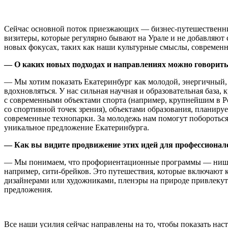
Сейчас основной поток приезжающих — бизнес-путешественник
визитеры, которые регулярно бывают на Урале и не добавляют 
новых фокусах, таких как наши культурные смыслы, современн
— О каких новых подходах и направлениях можно говорить
— Мы хотим показать Екатеринбург как молодой, энергичный, 
вдохновляться. У нас сильная научная и образовательная база
с современными объектами спорта (например, крупнейшим в Ро
со спортивной точек зрения), объектами образования, планиру
современные технопарки. За молодежь нам помогут побороться
уникальное предложение Екатеринбурга.
— Как вы видите продвижение этих идей для профессионал
— Мы понимаем, что профориентационные программы — нишевый
например, сити-брейков. Это путешествия, которые включают к
дизайнерами или художниками, пленэры на природе привлекут 
предложения.
Все наши усилия сейчас направлены на то, чтобы показать нас