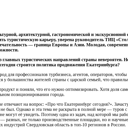
ьтурной, архитектурной, гастрономической и экскурсионной 
оить туристическую карьеру, уверена руководитель ТИЦ «Сто
мечательность — граница Европы и Азии. Молодая, современн
можности.
з главных туристических направлений страны невероятен. Но
м сегодня строится политика продвижения Екатеринбурга?
од для профессионалов турбизнеса, агентов, операторов, чтобы
я у большинства жителей страны с царской семьей, что правиль
родукт и поняли, что его нужно оптимизировать. Хотя доля сам
льном позиционировании города.
 не отвечают на вопрос: «Про что Екатеринбург сегодня?». Зач
ь не был. Однако и эта тема не раскрыта в полной мере — туров
е могут её увидеть. Поэтому одна из задач, над которой мы раб
 разных, не только производственные площадки, но и научные
х индустрий Свердловская область в топ-10 регионов в России.