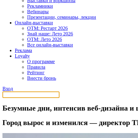
Выставки и воркшопы
Рекламники
Вебинары
Презентации, семинары, лекции
Онлайн-выставки
OTM: Рестарт 2026
Знай наше: Лето 2026
OTM: Лето 2026
Все онлайн-выставки
Реклама
Loyalty
О программе
Правила
Рейтинг
Внести бронь
Вход
Безумные дни, интенсив веб-дизайна и
Город вырос и изменился — директор Т