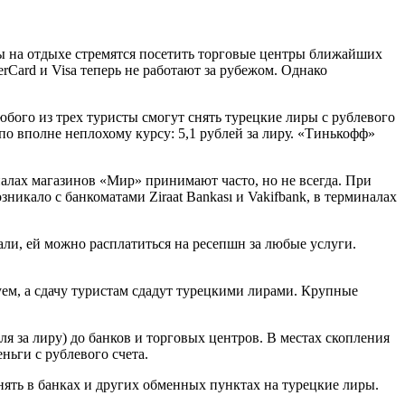
сты на отдыхе стремятся посетить торговые центры ближайших
rCard и Visa теперь не работают за рубежом. Однако
 любого из трех туристы смогут снять турецкие лиры с рублевого
 по вполне неплохому курсу: 5,1 рублей за лиру. «Тинькофф»
лах магазинов «Мир» принимают часто, но не всегда. При
никало с банкоматами Ziraat Bankası и Vakifbank, в терминалах
вали, ей можно расплатиться на ресепшн за любые услуги.
уем, а сдачу туристам сдадут турецкими лирами. Крупные
я за лиру) до банков и торговых центров. В местах скопления
ньги с рублевого счета.
ять в банках и других обменных пунктах на турецкие лиры.