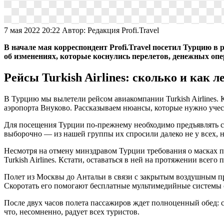
7 мая 2022 20:22
Автор:
Редакция Profi.Travel
В начале мая корреспондент Profi.Travel посетил Турцию в 
об изменениях, которые коснулись перелетов, денежных опе
Рейсы Turkish Airlines: сколько и как л
В Турцию мы вылетели рейсом авиакомпании Turkish Airlines. К
аэропорта Внуково. Рассказываем нюансы, которые нужно учест
Для посещения Турции по-прежнему необходимо предъявлять се
выборочно — из нашей группы их спросили далеко не у всех, но
Несмотря на отмену минздравом Турции требования о масках при
Turkish Airlines. Кстати, оставаться в ней на протяжении всег
Полет из Москвы до Антальи в связи с закрытым воздушным про
Скоротать его помогают бесплатные мультимедийные системы с
После двух часов полета пассажиров ждет полноценный обед: сал
что, несомненно, радует всех туристов.