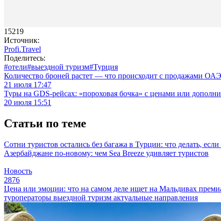
15219
Источник:
Profi.Travel
Поделитесь:
#отели
#выездной туризм
#Турция
Количество броней растет — что происходит с продажами ОАЭ.
21 июля 17:47
Туры на GDS-рейсах: «пороховая бочка» с ценами или дополн
20 июля 15:51
Статьи по теме
Сотни туристов остались без багажа в Турции: что делать, есл
Азербайджане по-новому: чем Sea Breeze удивляет туристов
Новость
2876
Цена или эмоции: что на самом деле ищет на Мальдивах прем
туроператоры
выездной туризм
актуальные направления