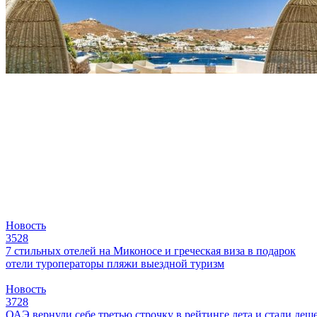
Новость
3528
7 стильных отелей на Миконосе и греческая виза в подарок
отели
туроператоры
пляжи
выездной туризм
Новость
3728
ОАЭ вернули себе третью строчку в рейтинге лета и стали деш