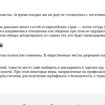
иимства. За время поездки мы ни разу не столкнулись с негатив
ло довольно много гостей из европейских стран — поток оттуда
ого напряжения в отношении или общении при этом не ощущаетс
ган обещал депортировать из страны тех, кто будет провоциров
й
ески полностью отменены. В общественных местах разрешено нах
ений: туристы могут сами выбирать и накладывать в тарелки еду
олуночи. При этом некоторые меры, направленные на профилакт
ты гигиены для получения сертификата о безопасности, а тури