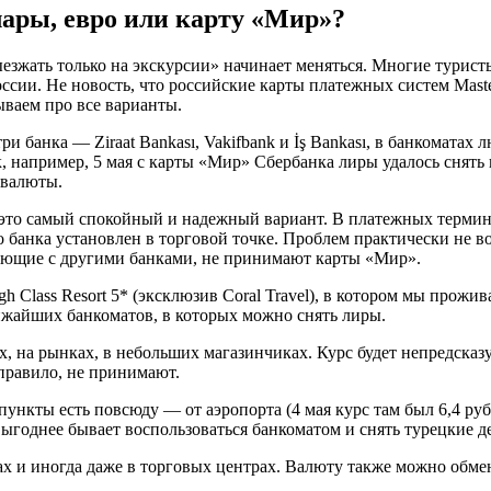
ллары, евро или карту «Мир»?
 выезжать только на экскурсии» начинает меняться. Многие тури
ссии. Не новость, что российские карты платежных систем Maste
ываем про все варианты.
ри банка — Ziraat Bankası, Vakifbank и İş Bankası, в банкоматах
ак, например, 5 мая с карты «Мир» Сбербанка лиры удалось снять
 валюты.
это самый спокойный и надежный вариант. В платежных термина
 банка установлен в торговой точке. Проблем практически не воз
отающие с другими банками, не принимают карты «Мир».
 Class Resort 5* (эксклюзив Coral Travel), в котором мы прожи
лижайших банкоматов, в которых можно снять лиры.
ах, на рынках, в небольших магазинчиках. Курс будет непредсказ
правило, не принимают.
кты есть повсюду — от аэропорта (4 мая курс там был 6,4 рубл
 выгоднее бывает воспользоваться банкоматом и снять турецкие де
 и иногда даже в торговых центрах. Валюту также можно обмен