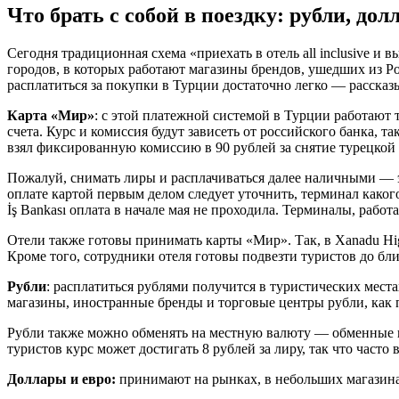
Что брать с собой в поездку: рубли, до
Сегодня традиционная схема «приехать в отель all inclusive и
городов, в которых работают магазины брендов, ушедших из Ро
расплатиться за покупки в Турции достаточно легко — рассказ
Карта «Мир»
: с этой платежной системой в Турции работают т
счета. Курс и комиссия будут зависеть от российского банка, т
взял фиксированную комиссию в 90 рублей за снятие турецкой
Пожалуй, снимать лиры и расплачиваться далее наличными — 
оплате картой первым делом следует уточнить, терминал какого
İş Bankası оплата в начале мая не проходила. Терминалы, раб
Отели также готовы принимать карты «Мир». Так, в Xanadu High
Кроме того, сотрудники отеля готовы подвезти туристов до б
Рубли
: расплатиться рублями получится в туристических мест
магазины, иностранные бренды и торговые центры рубли, как 
Рубли также можно обменять на местную валюту — обменные пун
туристов курс может достигать 8 рублей за лиру, так что часто
Доллары и евро:
принимают на рынках, в небольших магазинах