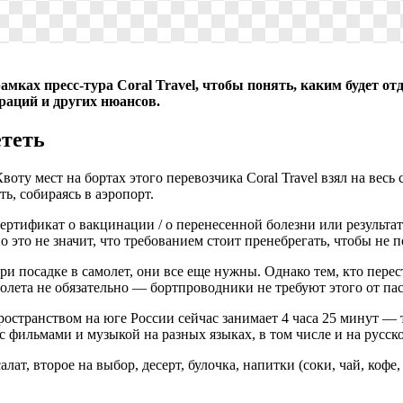
рамках пресс-тура Coral Travel, чтобы понять, каким будет 
раций и других нюансов.
ететь
воту мест на бортах этого перевозчика Coral Travel взял на вес
ь, собираясь в аэропорт.
ртификат о вакцинации / о перенесенной болезни или результа
 это не значит, что требованием стоит пренебрегать, чтобы не п
 посадке в самолет, они все еще нужны. Однако тем, кто перест
о полета не обязательно — бортпроводники не требуют этого от па
странством на юге России сейчас занимает 4 часа 25 минут — та
 фильмами и музыкой на разных языках, в том числе и на русск
ат, второе на выбор, десерт, булочка, напитки (соки, чай, кофе