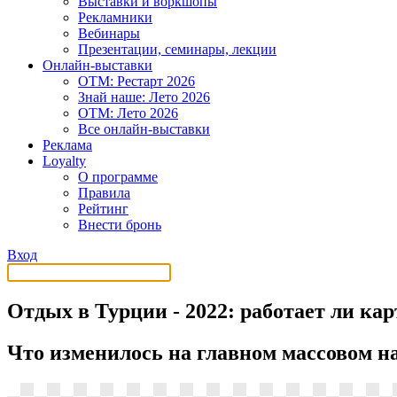
Выставки и воркшопы
Рекламники
Вебинары
Презентации, семинары, лекции
Онлайн-выставки
OTM: Рестарт 2026
Знай наше: Лето 2026
OTM: Лето 2026
Все онлайн-выставки
Реклама
Loyalty
О программе
Правила
Рейтинг
Внести бронь
Вход
Отдых в Турции - 2022: работает ли ка
Что изменилось на главном массовом на