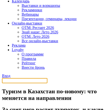
Календарь
Выставки и воркшопы
Рекламники
Вебинары
Презентации, семинары, лекции
Онлайн-выставки
OTM: Рестарт 2026
Знай наше: Лето 2026
OTM: Лето 2026
Все онлайн-выставки
Реклама
Loyalty
О программе
Правила
Рейтинг
Внести бронь
Вход
Туризм в Казахстан по-новому: что
меняется на направлении
За счет чего растет турпоток, и какие