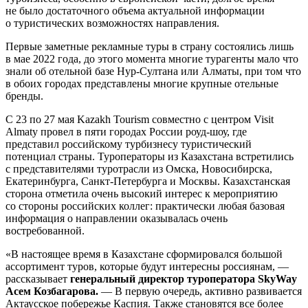
не было достаточного объема актуальной информации
о туристических возможностях направления.
Первые заметные рекламные туры в страну состоялись лишь
в мае 2022 года, до этого момента многие турагенты мало что
знали об отельной базе Нур-Султана или Алматы, при том что
в обоих городах представлены многие крупные отельные
бренды.
С 23 по 27 мая Kazakh Tourism совместно с центром Visit
Almaty провел в пяти городах России роуд-шоу, где
представил российскому турбизнесу туристический
потенциал страны. Туроператоры из Казахстана встретились
с представителями туротрасли из Омска, Новосибирска,
Екатеринбурга, Санкт-Петербурга и Москвы. Казахстанская
сторона отметила очень высокий интерес к мероприятию
со стороны российских коллег: практически любая базовая
информация о направлении оказывалась очень
востребованной.
«В настоящее время в Казахстане сформировался большой
ассортимент туров, которые будут интересны россиянам, —
рассказывает
генеральный директор туроператора SkyWay
Асем Козбагарова.
— В первую очередь, активно развивается
Актаусское побережье Каспия. Также становятся все более