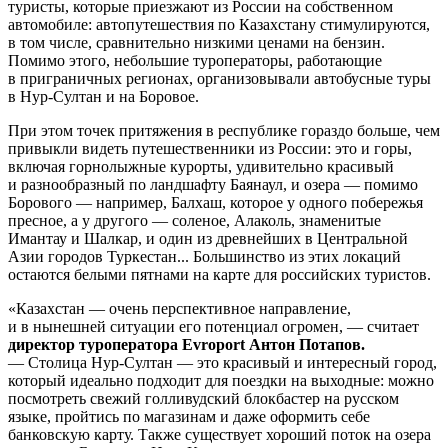
туристы, которые приезжают из России на собственном
автомобиле: автопутешествия по Казахстану стимулируются,
в том числе, сравнительно низкими ценами на бензин.
Помимо этого, небольшие туроператоры, работающие
в приграничных регионах, организовывали автобусные туры
в Нур-Султан и на Боровое.
При этом точек притяжения в республике гораздо больше, чем
привыкли видеть путешественники из России: это и горы,
включая горнолыжные курорты, удивительно красивый
и разнообразный по ландшафту Баянаул, и озера — помимо
Борового — например, Балхаш, которое у одного побережья
пресное, а у другого — соленое, Алаколь, знаменитые
Имантау и Шалкар, и один из древнейших в Центральной
Азии городов Туркестан... Большинство из этих локаций
остаются белыми пятнами на карте для российских туристов.
«Казахстан — очень перспективное направление,
и в нынешней ситуации его потенциал огромен, — считает
директор туроператора Evroport Антон Потапов.
— Столица Нур-Султан — это красивый и интересный город,
который идеально подходит для поездки на выходные: можно
посмотреть свежий голливудский блокбастер на русском
языке, пройтись по магазинам и даже оформить себе
банковскую карту. Также существует хороший поток на озера