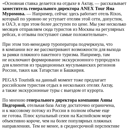
«Основная ставка делается на отдыхе в Актау, — рассказывает
заместитель генерального директора ANEX Tour Яна
Муромова.
— Например, сейчас здесь работает отель Rixos,
который по уровню не уступает отелям этой сети, допустим,
в ОАЭ, и при этом более доступен по цене. Мы уже несколько
месяцев отправляем сюда туристов из Москвы на регулярных
рейсах, и отзывы поступают самые положительные».
При этом топ-менеджер туроператора подчеркнула, что
в компании все же рассматривают возможности для выхода
за рамки пляжного пакетного туризма. Например, там
не исключают формирование экскурсионного турпродукта
для клиентов из традиционных мусульманских регионов
России, таких как Татарстан и Башкирия.
PEGAS Touristik на данный момент тоже предлагает
российским туристам отдых в нескольких отелях Актау,
а также экскурсионные туры с выездом от курорта.
По мнению
генерального директора компании Анны
Подгорной,
отельная база Актау достаточно ограничена,
и к массовому потоку из России в полном объеме еще
не готова. Плюс купальный сезон на Каспийском море
объективно короче, чем на более популярных пляжных
направлениях. Тем не менее, в среднесрочной перспективе