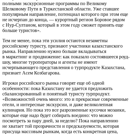
полными экскурсионные программы по Великому
Шелковому Пути в Туркестанской области. Уже ставшее
популярным направление, потенциал которого при этом еще
не исчерпан до конца, — курортный регион Боровое рядом
с Нур-Султаном, который в этом году сможет принять еще
больше туристов».
Тем не менее, пока эти усилия остаются незаметны
российскому туристу, признают участники казахстанского
рынка. Направлению нужно больше вкладываться
в маркетинг и продвижение: как показало состоявшееся роуд-
шоу, многие туроператоры и агенты не имеют
исчерпывающего представления о турпродукте Казахстана,
признает Асем Козбагарова.
Игроки российского рынка говорят еще об одной
особенности: пока Казахстану не удается предложить
сбалансированный и понятный туристу турпродукт.
«Возможностей очень много: это и прекрасные современные
отели, и интересные экскурсии, и даже великолепная
кулинария. Но пока это все разрозненные кусочки мозаики,
которые еще надо будет собирать воедино: что можно
посмотреть за пару дней, за неделю? Пока направлению
не хватает той прозрачности и предсказуемости, которая
присуща массовым рынкам, когда есть конкретная цена,