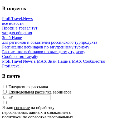
В соцсетях
Profi.Travel.News
все новости
Профи в трэвел тут
чат для общения
Знай Наше
для регионов и создателей российского турпродукта
Расписание вебинаров по внутреннему туризму
Расписание вебинаров по выездному туризму
Сообщество Loyalty
Profi.Travel News в MAX
Знай Наше в MAX
Сообщество
Profi.travel
В почте
Ежедневная рассылка
Еженедельная рассылка вебинаров
Я даю
согласие
на обработку
персональных данных и ознакомлен с
политикой
по обработке персональных