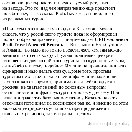
составляющие турпакета и предсказуемый результат
на выходе. Это то, над чем направлению еще предстоит
поработать», — рассказал Profi.Travel участник одного
из рекламных туров.
«При всем потенциале турпродукта Казахстана можно
сказать, что у российского туриста пока не сформирован
полный образ направления, — подтверждает
CEO ходлдинга
Profi.Travel Алексей Венгин.
— Все знают о Нур-Султане
и Алматы, но мало кто точно представляет, чем там можно
заняться и что есть вокруг. Нужны понятные сценарии
путешествия для российского туриста: экскурсионные туры,
сити-брейки и тому подобное. Именно на продвижении этих
сценариев и надо делать ставку. Кроме того, простым
туристам не хватает важнейшей информации: можно ли
расплачиваться картами, принимают ли рубли, ждут ли
россиян, не хватает знаний по основным вопросам
безопасности и инфраструктуры и многому другому. При
решении даже этих базовых моментов у Казахстана есть
огромный потенциал на российском рынке, и именно на этом
надо концентрировать усилия как при продвижении
отдельных регионов, так и страны в целом».
Фото: seojob, pixabay