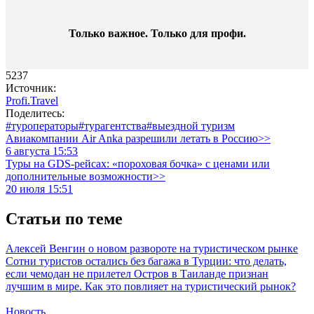
Только важное. Только для профи.​
5237
Источник:
Profi.Travel
Поделитесь:
#туроператоры
#турагентства
#выездной туризм
Авиакомпании Air Anka разрешили летать в Россию>>
6 августа 15:53
Туры на GDS-рейсах: «пороховая бочка» с ценами или
дополнительные возможности>>
20 июля 15:51
Статьи по теме
Алексей Венгин о новом развороте на туристическом рынке
Сотни туристов остались без багажа в Турции: что делать,
если чемодан не прилетел
Остров в Таиланде признан
лучшим в мире. Как это повлияет на туристический рынок?
Новость