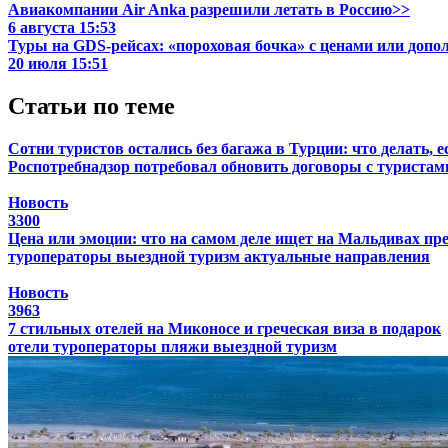
Авиакомпании Air Anka разрешили летать в Россию>>
6 августа 15:53
Туры на GDS-рейсах: «пороховая бочка» с ценами или доп
20 июля 15:51
Статьи по теме
Сотни туристов остались без багажа в Турции: что делать, 
Роспотребнадзор потребовал обновить договоры с туристами
Новость
3300
Цена или эмоции: что на самом деле ищет на Мальдивах п
туроператоры
выездной туризм
актуальные направления
Новость
3963
7 стильных отелей на Миконосе и греческая виза в подарок
отели
туроператоры
пляжи
выездной туризм