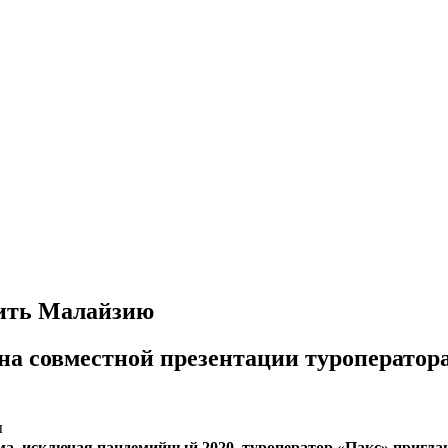
тить Малайзию
на совместной презентации туроператор
ы
зма, исключая пандемийный 2020, туроператор
«
Пакс»
приглаш