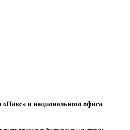
а «Пакс» и национального офиса
ает турагентства на бизнес-завтрак, на котором