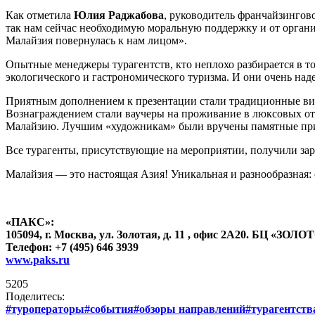
Как отметила
Юлия Раджабова
, руководитель франчайзингов
так нам сейчас необходимую моральную поддержку и от организ
Малайзия повернулась к нам лицом».
Опытные менеджеры турагентств, кто неплохо разбирается в то
экологического и гастрономического туризма. И они очень над
Приятным дополнением к презентации стали традиционные викт
Вознаграждением стали ваучеры на проживание в люксовых оте
Малайзию. Лучшим «художникам» были вручены памятные пр
Все турагенты, присутствующие на мероприятии, получили заря
Малайзия — это настоящая Азия! Уникальная и разнообразная: 
«ПАКС»:
105094, г. Москва, ул. Золотая, д. 11 , офис 2А20. БЦ «ЗОЛО
Телефон: +7 (495) 646 3939
www.paks.ru
5205
Поделитесь:
#туроператоры
#события
#обзоры направлений
#турагентств