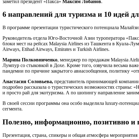
заметил президент «Пакса»
Максим Лобанов
.
6 направлений для туризма и 10 идей д
В программе презентации туристического потенциала Малайзии
Руководитель отдела Юго-Восточной Азии туроператора «Пак
блоки мест на рейсах Malaysia Airlines из Ташкента в Куала-
Airways, Etihad Airways, Emirates и Turkish Airlines.
Марина Полковниченко
, менеджер по продажам Malaysia Airl
Лумпур со стыковкой в Дохе. Кроме того, озвучила весьма важн
пандемии по причине закрытого авиасообщения, политику «от
Анастасия Соловьева,
представитель принимающей компании «
подробно рассказала о туристических возможностях страны: «Н
и просто рай для экотуризма. А по шопингу направление занима
В своей сессии программы она особо выделила luxury-потенциа
сегмента.
Полезно, информационно, позитивно и
Презентация, страна, спикеры и общая атмосфера мероприятия