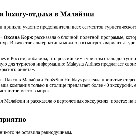
ля luxury-отдыха в Малайзии
 приняли участие представители всех сегментов туристическог
с»
Оксана Корж
рассказала о блочной полетной программе, котор
Лумпур. В качестве альтернативы можно рассмотреть варианты ту
ines в России, добавила, что российским туристам стало доступ
ую для туристов информацию: Malaysia Airlines предлагает свои
крытого билета».
Пакс» в Малайзии Fun&Sun Holidays развеяла принятые стерео
аша компания только в столице предлагает более 40 экскурсий, 
ет пятое место в мире».
л Малайзии и рассказала о вертолетных экскурсиях, полетах на 
 приятно
 никого не оставила равнодушным.