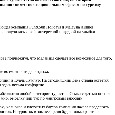
омпания совместно с национальным офисом по туризму
ая компания Fun&Sun Holidays и Malaysia Airlines.
ия получилась яркой, интересной и щедрой на улыбки
ве подчеркнул, что Малайзия сделает все возможное для того,
мые возможности для отдыха.
опинг в Куала-Лумпур. На сегодняшний день страна остается
 здесь весьма комфортно.
 абсолютно любой категории туристов. Семьи с детьми оценят
мир, рыбалку или тур по мангровым зарослям.
оху челноков и клетчатых баулов компания начала предлагать
тов. И турпоток в зимнее время будет только расти...», —