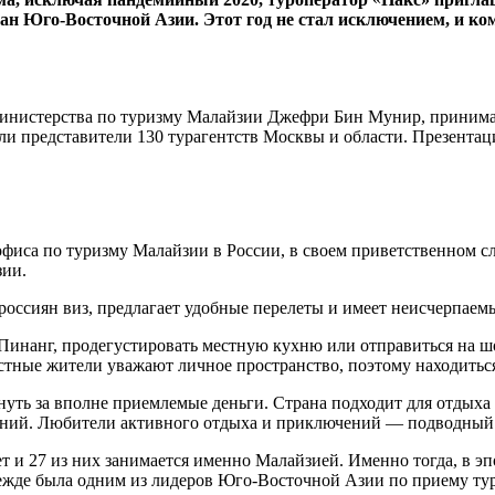
ран Юго-Восточной Азии. Этот год не стал исключением, и к
инистерства по туризму Малайзии Джефри Бин Мунир, принимающ
ли представители 130 турагентств Москвы и области. Презентац
иса по туризму Малайзии в России, в своем приветственном сло
зии.
т россиян виз, предлагает удобные перелеты и имеет неисчерпае
Пинанг, продегустировать местную кухню или отправиться на ш
стные жители уважают личное пространство, поэтому находиться
уть за вполне приемлемые деньги. Страна подходит для отдыха
чений. Любители активного отдыха и приключений — подводный 
ет и 27 из них занимается именно Малайзией. Именно тогда, в эп
жде была одним из лидеров Юго-Восточной Азии по приему турис