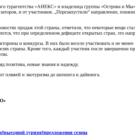
ого турагентства «АНЕКС» и владелица группы «Острова и Мы»
аторов, и от участников. „Перезапустили“ направление, поняли
нкостях продаж этой страны, отметили, что некоторые вещи ста
еются, что при определенном дефиците открытых стран, это нап
орины и конкурсы. В них было весело участвовать и не менее р
лях страны. Кроме того, каждый участник после завершении пре
изы.
д позитива, новые знания и надежду.
от пляжей и экотуризма до шопинга и дайвинга.
ТО»
а
#выездной туризм
#предложения сезона