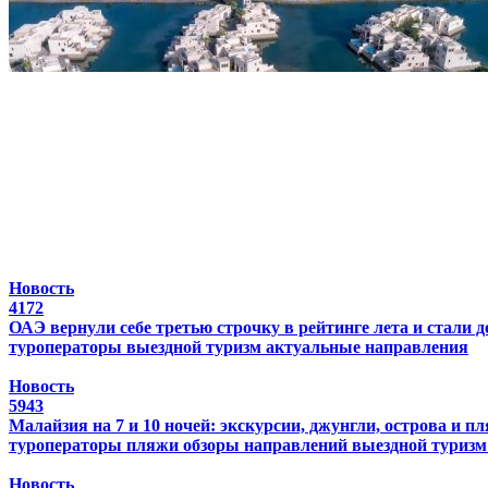
Новость
4172
ОАЭ вернули себе третью строчку в рейтинге лета и стали 
туроператоры
выездной туризм
актуальные направления
Новость
5943
Малайзия на 7 и 10 ночей: экскурсии, джунгли, острова и 
туроператоры
пляжи
обзоры направлений
выездной туризм
Новость