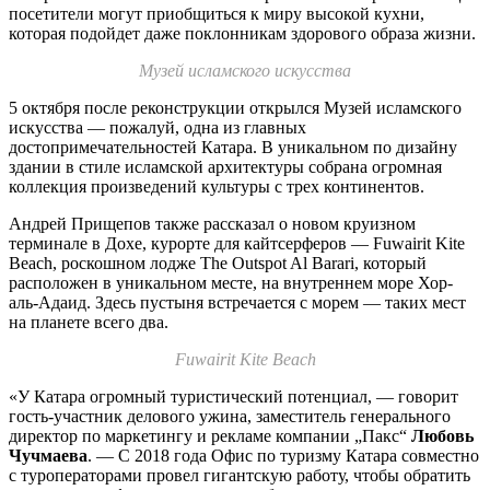
посетители могут приобщиться к миру высокой кухни,
которая подойдет даже поклонникам здорового образа жизни.
Музей исламского искусства
5 октября после реконструкции открылся Музей исламского
искусства — пожалуй, одна из главных
достопримечательностей Катара. В уникальном по дизайну
здании в стиле исламской архитектуры собрана огромная
коллекция произведений культуры с трех континентов.
Андрей Прищепов также рассказал о новом круизном
терминале в Дохе, курорте для кайтсерферов — Fuwairit Kite
Beach, роскошном лодже The Outspot Al Barari, который
расположен в уникальном месте, на внутреннем море Хор-
аль-Адаид. Здесь пустыня встречается с морем — таких мест
на планете всего два.
Fuwairit Kite Beach
«У Катара огромный туристический потенциал, — говорит
гость-участник делового ужина, заместитель генерального
директор по маркетингу и рекламе компании „Пакс“
Любовь
Чучмаева
. — С 2018 года Офис по туризму Катара совместно
с туроператорами провел гигантскую работу, чтобы обратить