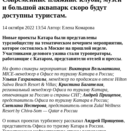
и большой аквапарк скоро будут
доступны туристам.
14 октября 2022 13:54
Автор:
Елена Комарова
Новые проекты Катара были представлены
турсообществу на тематическом вечернем мероприятии,
которое состоялось в Москве на прошлой неделе.
Участниками делового ужина стали туроператоры,
работающие с Катаром, представители отелей и прессы
.
На фото спикеры мероприятия:
Виктория Вельматкина
,
MICE-менеджер в Офисе по туризму Катара в России;
Ульвия Гахраманалы
, менеджер по продажам в отеле Hilton
Salwa Beach Resort & Villas;
Кристина Багателия
,
региональный менеджер Офиса по туризму Катара,
отвечающая за Россию и страны СНГ;
Андрей Прищепов
,
представитель Офиса по туризму Катара в России;
Светлана Нестерова
, представитель отеля Zulal Wellness
Resort by Chiva-Som — Qatar в России
О новых проектах турбизнесу рассказал
Андрей Прищепов
,
представитель Офиса по туризму Катара в России.