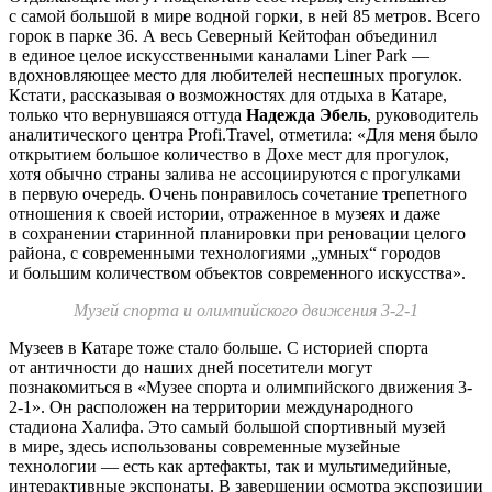
с самой большой в мире водной горки, в ней 85 метров. Всего
горок в парке 36. А весь Северный Кейтофан объединил
в единое целое искусственными каналами Liner Park —
вдохновляющее место для любителей неспешных прогулок.
Кстати, рассказывая о возможностях для отдыха в Катаре,
только что вернувшаяся оттуда
Надежда Эбель
, руководитель
аналитического центра Profi.Travel, отметила: «Для меня было
открытием большое количество в Дохе мест для прогулок,
хотя обычно страны залива не ассоциируются с прогулками
в первую очередь. Очень понравилось сочетание трепетного
отношения к своей истории, отраженное в музеях и даже
в сохранении старинной планировки при реновации целого
района, с современными технологиями „умных“ городов
и большим количеством объектов современного искусства».
Музей спорта и олимпийского движения 3-2-1
Музеев в Катаре тоже стало больше. С историей спорта
от античности до наших дней посетители могут
познакомиться в «Музее спорта и олимпийского движения 3-
2-1». Он расположен на территории международного
стадиона Халифа. Это самый большой спортивный музей
в мире, здесь использованы современные музейные
технологии — есть как артефакты, так и мультимедийные,
интерактивные экспонаты. В завершении осмотра экспозиции