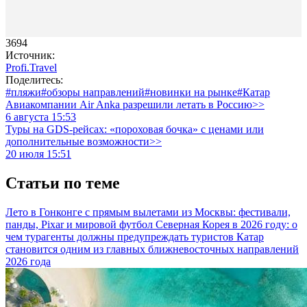
3694
Источник:
Profi.Travel
Поделитесь:
#пляжи
#обзоры направлений
#новинки на рынке
#Катар
Авиакомпании Air Anka разрешили летать в Россию>>
6 августа 15:53
Туры на GDS-рейсах: «пороховая бочка» с ценами или
дополнительные возможности>>
20 июля 15:51
Статьи по теме
Лето в Гонконге с прямым вылетами из Москвы: фестивали,
панды, Pixar и мировой футбол
Северная Корея в 2026 году: о
чем турагенты должны предупреждать туристов
Катар
становится одним из главных ближневосточных направлений
2026 года