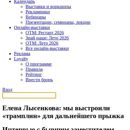
Календарь
Выставки и воркшопы
Рекламники
Вебинары
Презентации, семинары, лекции
Онлайн-выставки
OTM: Рестарт 2026
Знай наше: Лето 2026
OTM: Лето 2026
Все онлайн-выставки
Реклама
Loyalty
О программе
Правила
Рейтинг
Внести бронь
Вход
Елена Лысенкова: мы выстроили
«трамплин» для дальнейшего прыжка
Интервью с бывшим заместителем