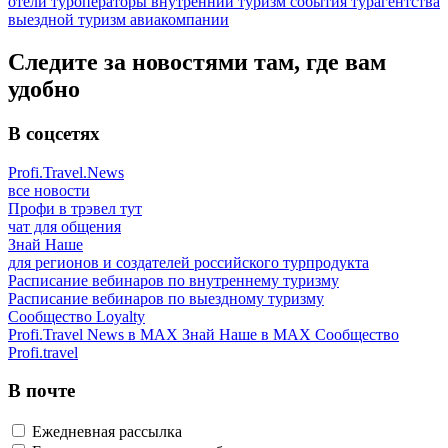
отели
туроператоры
внутренний туризм
события
турагентства
выездной туризм
авиакомпании
Следите за новостями там, где вам
удобно
В соцсетях
Profi.Travel.News
все новости
Профи в трэвел тут
чат для общения
Знай Наше
для регионов и создателей российского турпродукта
Расписание вебинаров по внутреннему туризму
Расписание вебинаров по выездному туризму
Сообщество Loyalty
Profi.Travel News в MAX
Знай Наше в MAX
Сообщество
Profi.travel
В почте
Ежедневная рассылка