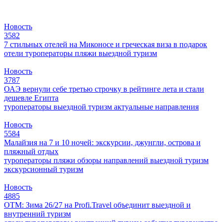
Новость
3582
7 стильных отелей на Миконосе и греческая виза в подарок
отели
туроператоры
пляжи
выездной туризм
Новость
3787
ОАЭ вернули себе третью строчку в рейтинге лета и стали
дешевле Египта
туроператоры
выездной туризм
актуальные направления
Новость
5584
Малайзия на 7 и 10 ночей: экскурсии, джунгли, острова и
пляжный отдых
туроператоры
пляжи
обзоры направлений
выездной туризм
экскурсионный туризм
Новость
4885
ОТМ: Зима 26/27 на Profi.Travel объединит выездной и
внутренний туризм