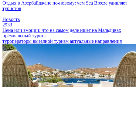
Отдых в Азербайджане по-новому: чем Sea Breeze удивляет
туристов
Новость
2933
Цена или эмоции: что на самом деле ищет на Мальдивах
премиальный турист
туроператоры
выездной туризм
актуальные направления