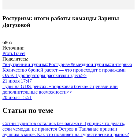
Ростуризм: итоги работы команды Зарины
Догузовой
6865
Источник:
Profi.Travel
Поделитесь:
#внутренний туризм
#Ростуризм
#выездной туризм
#интервью
Количество броней растет — что происходит с продажами
ОАЭ. Туроператоры рассказали здесь>>
21 июля 17:47
Туры на GDS-рейсах: «пороховая бочка» с ценами или
дополнительные возможности>>
20 июля 15:51
Статьи по теме
Сотни туристов остались без багажа в Турции: что делать,
если чемодан не прилетел
Остров в Таиланде признан
лучшим в мире. Как это повлияет на туристический рынок?