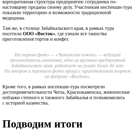
корпоративная структура предприятия: сотрудники по-
настоящему преданы своему делу. Участникам инспекшн-тура
показали территорию и возможности традиционной
медицины.
Там же, в столице Забайкальского края, в рамках тура
посетили
ООО «Восток»
, где узнали все таинства
приготовления тортов и конфет.
На первом фото — «Читинские ключи» — ведущий
производитель напитков,
одно из крупных предприятий
Забайкальского края, работает на рынке более 46 лет.
На втором и третьем фото процесс приготовления тортов
на фабрике «Восток».
Кроме того, в рамках инспекшн-тура посмотрели
достопримечательности Читы, Краснокаменска, живописные
пейзажи степного и таежного Забайкалья и познакомились
с историей казачества.
Подводим итоги