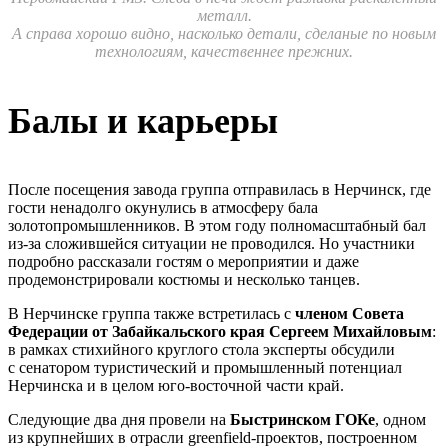
металл.
А справа хорошо видно, насколько детали, сделаные по новым
технологиям, качественнее прежних.
Балы и карьеры
После посещения завода группа отправилась в Нерчинск, где
гости ненадолго окунулись в атмосферу бала
золотопромышленников. В этом году полномасштабный бал
из-за сложившейся ситуации не проводился. Но участники
подробно рассказали гостям о мероприятии и даже
продемонстрировали костюмы и несколько танцев.
В Нерчинске группа также встретилась с
членом Совета
Федерации от Забайкальского края Сергеем Михайловым
:
в рамках стихийного круглого стола эксперты обсудили
с сенатором туристический и промышленный потенциал
Нерчинска и в целом юго-восточной части край.
Следующие два дня провели на
Быстринском ГОКе
, одном
из крупнейших в отрасли greenfield-проектов, построенном