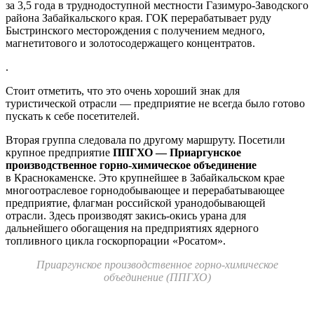
за 3,5 года в труднодоступной местности Газимуро-Заводского
района Забайкальского края. ГОК перерабатывает руду
Быстринского месторождения с получением медного,
магнетитового и золотосодержащего концентратов.
.
Стоит отметить, что это очень хороший знак для
туристической отрасли — предприятие не всегда было готово
пускать к себе посетителей.
Вторая группа следовала по другому маршруту. Посетили
крупное предприятие
ППГХО — Приаргунское
производственное горно-химическое объединение
в Краснокаменске. Это крупнейшее в Забайкальском крае
многоотраслевое горнодобывающее и перерабатывающее
предприятие, флагман российской уранодобывающей
отрасли. Здесь производят закись-окись урана для
дальнейшего обогащения на предприятиях ядерного
топливного цикла госкорпорации «Росатом».
Приаргунское производственное горно-химическое
объединение (ППГХО)