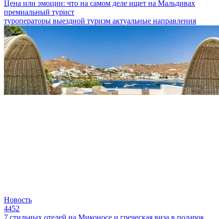
Цена или эмоции: что на самом деле ищет на Мальдивах
премиальный турист
туроператоры
выездной туризм
актуальные направления
Новость
4452
7 стильных отелей на Миконосе и греческая виза в подарок