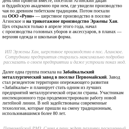
день они провели вместе, посетили Агинский дацан
и буддийскую академию при нем, где увидели производство
чая по древним тибетским традициям. Потом поехали
на
ООО «Руно»
— шерстяное производство в поселке
Агинское и
на трикотажное производство Эржены Хан
.
Цех открылся только в апреле этого года, начал
с производства головных уборов и аксессуаров, в планах —
верхняя одежда и школьная форма.
ИП Эржены Хан, шерстяное производство в пос. Агинское.
Сотрудники предприятия старались максимально подробно
рассказать о своем предприятии и даже устроили показ мод.
Далее одна группа поехала на
Забайкальский
металлургический завод в поселке Первомайский
. Завод
стал резидентом территории опережающего развития
«Забайкалье» и планирует стать одним из лучших
предприятий металлургической отрасли страны. Участникам
инспекционного тура продемонстрировали работу новой
литейной линии. В ней задействованы современные
технологии, которые пришли на смену традиционным,
использовавшимся более 80 лет.
Первомайский РМЗ. Слева в печи ждет разливки раскаленный