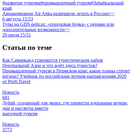
#развитие туризма
#промышленный туризм
#Забайкальский
край
Авиакомпании Air Anka разрешили летать в Россию>>
6 августа 15:53
Туры на GDS-рейсах: «пороховая бочка» с ценами или
дополнительные возможности>>
20 июля 15:51
Статьи по теме
Как Самарканд становится туристическим хабом
Центральной Азии и что ждёт здесь туристов?
Промышленный туризм в Пермском крае: какие планы строит
регион?
Учебник по российским летним направлениям 2020
от Profi.Travel
Новость
681
Дубай, созданный для двоих: где провести идеальные вечера,
дни и рассветы вместе
выездной туризм
Новость
3773