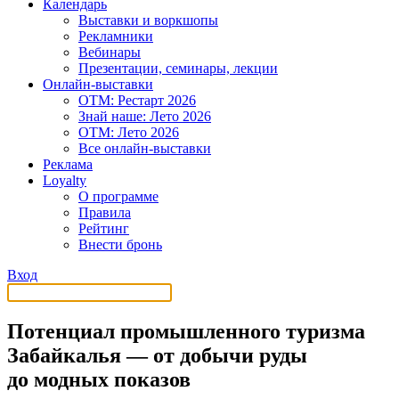
Календарь
Выставки и воркшопы
Рекламники
Вебинары
Презентации, семинары, лекции
Онлайн-выставки
OTM: Рестарт 2026
Знай наше: Лето 2026
OTM: Лето 2026
Все онлайн-выставки
Реклама
Loyalty
О программе
Правила
Рейтинг
Внести бронь
Вход
Потенциал промышленного туризма
Забайкалья — от добычи руды
до модных показов