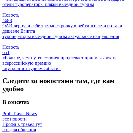
отели
туроператоры
пляжи
выездной туризм
Новость
4688
ОАЭ вернули себе третью строчку в рейтинге лета и стали
дешевле Египта
туроператоры
выездной туризм
актуальные направления
Новость
651
«Больше, чем путешествие» продлевает прием заявок на
всероссийскую премию
внутренний туризм
события
Следите за новостями там, где вам
удобно
В соцсетях
Profi.Travel.News
все новости
Профи в трэвел тут
чат для общения