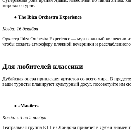
Суперзвезда рока Брайан Адамс, известный по таким хитам, как 
мирового турне.
●
The Ibiza Orchestra Experience
Когда: 16 декабря
Оркестр Ibiza Orchestra Experience — музыкальный коллектив
чтобы создать атмосферу пляжной вечеринки и расслабленного
Для любителей классики
Дубайская опера привлекает артистов со всего мира. В предст
ваши туристы планируют культурный досуг, посоветуйте им сюд
●
«Макбет»
Когда: с 3 по 5 ноября
Театральная группа ЕТТ из Лондона привезет в Дубай знамен