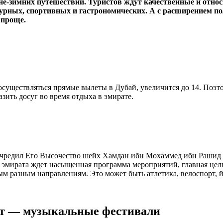
е-зимних путешествий. Туристов ждут качественные и относ
урных, спортивных и гастрономических. А с расширением по
 проще.
 осуществляться прямые вылеты в Дубай, увеличится до 14. Поэ
зить досуг во время отдыха в эмирате.
го учредил Его Высочество шейх Хамдан ибн Мохаммед ибн Рашид
 эмирата ждет насыщенная программа мероприятий, главная цел
м разным направлениям. Это может быть атлетика, велоспорт, й
ет — музыкальные фестивали