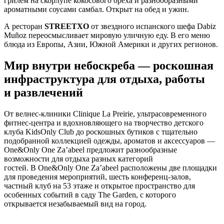
грилем на скорлупе кокосового ореха и разнообразными
ароматными соусами самбал. Открыт на обед и ужин.
А ресторан
STREETXO
от звездного испанского шефа Dabiz
Muñoz переосмысливает мировую уличную еду. В его меню
блюда из Европы, Азии, Южной Америки и других регионов.
Мир внутри небоскреба — роскошная
инфраструктура для отдыха, работы
и развлечений
От велнес-клиники Clinique La Preirie, ультрасовременного
фитнес-центра и вдохновляющего на творчество детского
клуба KidsOnly Club до роскошных бутиков с тщательно
подобранной коллекцией одежды, ароматов и аксессуаров —
One&Only One Za’abeel предложит разнообразные
возможности для отдыха разных категорий
гостей. В One&Only One Za’abeel расположены две площадки
для проведения мероприятий, шесть конференц-залов,
частный клуб на 53 этаже и открытое пространство для
особенных событий в саду The Garden, с которого
открывается незабываемый вид на город.