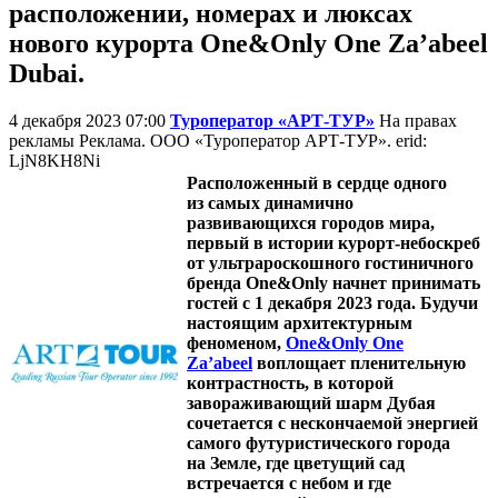
расположении, номерах и люксах
нового курорта One&Only One Za’abeel
Dubai.
4 декабря 2023 07:00
Туроператор «АРТ-ТУР»
На правах
рекламы
Реклама. ООО «Туроператор АРТ-ТУР». erid:
LjN8KH8Ni
Расположенный в сердце одного
из самых динамично
развивающихся городов мира,
первый в истории курорт-небоскреб
от ультрароскошного гостиничного
бренда One&Only начнет принимать
гостей с 1 декабря 2023 года. Будучи
настоящим архитектурным
феноменом,
One&Only One
Za’abeel
воплощает пленительную
контрастность, в которой
завораживающий шарм Дубая
сочетается с нескончаемой энергией
самого футуристического города
на Земле, где цветущий сад
встречается с небом и где