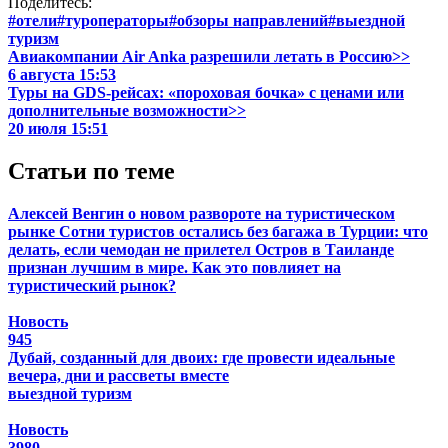
Поделитесь:
#отели
#туроператоры
#обзоры направлений
#выездной
туризм
Авиакомпании Air Anka разрешили летать в Россию>>
6 августа 15:53
Туры на GDS-рейсах: «пороховая бочка» с ценами или
дополнительные возможности>>
20 июля 15:51
Статьи по теме
Алексей Венгин о новом развороте на туристическом
рынке
Сотни туристов остались без багажа в Турции: что
делать, если чемодан не прилетел
Остров в Таиланде
признан лучшим в мире. Как это повлияет на
туристический рынок?
Новость
945
Дубай, созданный для двоих: где провести идеальные
вечера, дни и рассветы вместе
выездной туризм
Новость
3980