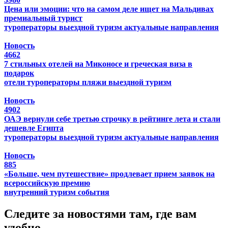
Цена или эмоции: что на самом деле ищет на Мальдивах
премиальный турист
туроператоры
выездной туризм
актуальные направления
Новость
4662
7 стильных отелей на Миконосе и греческая виза в
подарок
отели
туроператоры
пляжи
выездной туризм
Новость
4902
ОАЭ вернули себе третью строчку в рейтинге лета и стали
дешевле Египта
туроператоры
выездной туризм
актуальные направления
Новость
885
«Больше, чем путешествие» продлевает прием заявок на
всероссийскую премию
внутренний туризм
события
Следите за новостями там, где вам
удобно