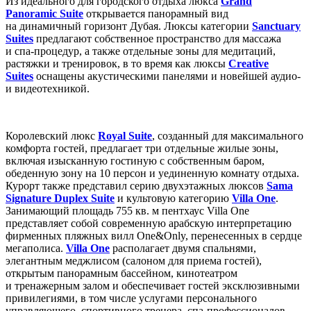
Из идеального для городского отдыха люкса
Grand
Panoramic Suite
открывается панорамный вид
на динамичный горизонт Дубая. Люксы категории
Sanctuary
Suites
предлагают собственное пространство для массажа
и спа-процедур, а также отдельные зоны для медитаций,
растяжки и тренировок, в то время как люксы
Creative
Suites
оснащены акустическими панелями и новейшей аудио-
и видеотехникой.
Королевский люкс
Royal Suite
, созданный для максимального
комфорта гостей, предлагает три отдельные жилые зоны,
включая изысканную гостиную с собственным баром,
обеденную зону на 10 персон и уединенную комнату отдыха.
Курорт также представил серию двухэтажных люксов
Sama
Signature Duplex Suite
и культовую категорию
Villa One
.
Занимающий площадь 755 кв. м пентхаус Villa One
представляет собой современную арабскую интерпретацию
фирменных пляжных вилл One&Only, перенесенных в сердце
мегаполиса.
Villa One
располагает двумя спальнями,
элегантным меджлисом (салоном для приема гостей),
открытым панорамным бассейном, кинотеатром
и тренажерным залом и обеспечивает гостей эксклюзивными
привилегиями, в том числе услугами персонального
управляющего, спортивного тренера, спа-профессионалов,