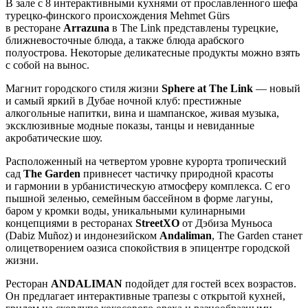
В зале с 8 интерактивными кухнями от прославленного шефа
турецко-финского происхождения Mehmet Gürs
в ресторане
Arrazuna
в The Link представлены турецкие,
ближневосточные блюда, а также блюда арабского
полуострова. Некоторые деликатесные продукты можно взять
с собой на вынос.
Магнит городского стиля жизни
Sphere at The Link
— новый
и самый яркий в Дубае ночной клуб: престижные
алкогольные напитки, вина и шампанское, живая музыка,
эксклюзивные модные показы, танцы и невиданные
акробатические шоу.
Расположенный на четвертом уровне курорта тропический
сад
The Garden
привнесет частичку природной красоты
и гармонии в урбанистическую атмосферу комплекса. С его
пышной зеленью, семейным бассейном в форме лагуны,
баром у кромки воды, уникальными кулинарными
концепциями в ресторанах
StreetXO
от Дэбиза Муньоса
(Dabiz Muñoz) и индонезийском
Andaliman
, The Garden станет
олицетворением оазиса спокойствия в эпицентре городской
жизни.
Ресторан
ANDALIMAN
подойдет для гостей всех возрастов.
Он предлагает интерактивные трапезы с открытой кухней,