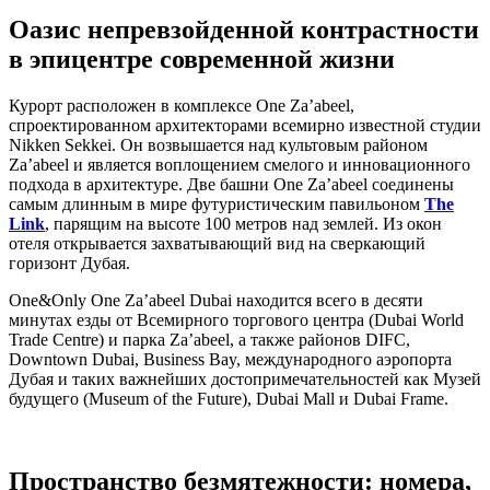
Оазис непревзойденной контрастности
в эпицентре современной жизни
Курорт расположен в комплексе One Za’abeel,
спроектированном архитекторами всемирно известной студии
Nikken Sekkei. Он возвышается над культовым районом
Za’abeel и является воплощением смелого и инновационного
подхода в архитектуре. Две башни One Za’abeel соединены
самым длинным в мире футуристическим павильоном
The
Link
, парящим на высоте 100 метров над землей. Из окон
отеля открывается захватывающий вид на сверкающий
горизонт Дубая.
One&Only One Za’abeel Dubai находится всего в десяти
минутах езды от Всемирного торгового центра (Dubai World
Trade Centre) и парка Za’abeel, а также районов DIFC,
Downtown Dubai, Business Bay, международного аэропорта
Дубая и таких важнейших достопримечательностей как Музей
будущего (Museum of the Future), Dubai Mall и Dubai Frame.
Пространство безмятежности: номера,