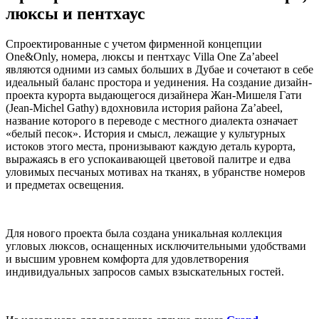
люксы и пентхаус
Спроектированные с учетом фирменной концепции
One&Only, номера, люксы и пентхаус Villa One Za’abeel
являются одними из самых больших в Дубае и сочетают в себе
идеальный баланс простора и уединения. На создание дизайн-
проекта курорта выдающегося дизайнера Жан-Мишеля Гати
(Jean-Michel Gathy) вдохновила история района Za’abeel,
название которого в переводе с местного диалекта означает
«белый песок». История и смысл, лежащие у культурных
истоков этого места, пронизывают каждую деталь курорта,
выражаясь в его успокаивающей цветовой палитре и едва
уловимых песчаных мотивах на тканях, в убранстве номеров
и предметах освещения.
Для нового проекта была создана уникальная коллекция
угловых люксов, оснащенных исключительными удобствами
и высшим уровнем комфорта для удовлетворения
индивидуальных запросов самых взыскательных гостей.