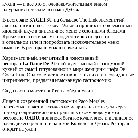
кухни — и все это с головокружительным видом
на урбанистические пейзажи Дубая.
В ресторане
SAGETSU
на бульваре The Link знаменитый
австралийский шеф Tetsuya Wakuda привносит современный
японский вкус в динамичное меню с сезонными блюдами.
Кроме того, гости могут продегустировать десерты
в отдельном зале и попробовать исключительное меню
омакасе. В ресторане можно поужинать.
Харизматичный, элегантный и женственный
ресторан
La Dame De Pic
побалует высокой французской
кухней от самой титулованной в мире женщины-шефа Эн-
Софи Пик. Она сочетает креативные техники и неожиданные
ингредиенты, предлагая изысканную гастрономию.
Сюда гости смогут прийти на обед и ужин.
Лидер в современной гастрономии Paco Morales
переосмысливает классические мавританские вкусы через
призму современного восприятия в своем андалузском
ресторане
QABU
, привнося богатое культурное и кулинарное
наследие его родной испанской Кордовы в Дубай. Ресторан
открыт на ужин.