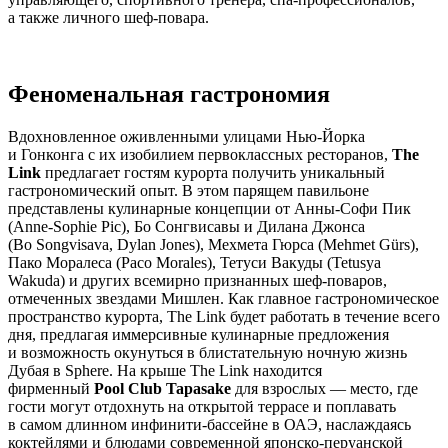
а также личного шеф-повара.
Феноменальная гастрономия
Вдохновленное оживленными улицами Нью-Йорка
и Гонконга с их изобилием первоклассных ресторанов,
The
Link
предлагает гостям курорта получить уникальный
гастрономический опыт. В этом парящем павильоне
представлены кулинарные концепции от Анны-Софи Пик
(Anne-Sophie Pic), Бо Сонгвисавы и Дилана Джонса
(Bo Songvisava, Dylan Jones), Мехмета Гюрса (Mehmet Gürs),
Пако Моралеса (Paco Morales), Тетуси Вакуды (Tetusya
Wakuda) и других всемирно признанных шеф-поваров,
отмеченных звездами Мишлен. Как главное гастрономическое
пространство курорта, The Link будет работать в течение всего
дня, предлагая иммерсивные кулинарные предложения
и возможность окунуться в блистательную ночную жизнь
Дубая в Sphere. На крыше The Link находится
фирменный
Pool Club Tapasake
для взрослых — место, где
гости могут отдохнуть на открытой террасе и поплавать
в самом длинном инфинити-бассейне в ОАЭ, наслаждаясь
коктейлями и блюдами современной японско-перуанской