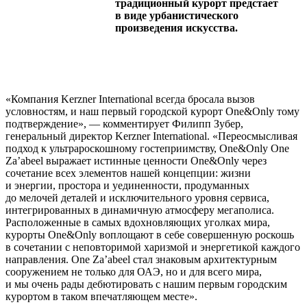
традиционный курорт предстает
в виде урбанистического
произведения искусства.
«Компания Kerzner International всегда бросала вызов
условностям, и наш первый городской курорт One&Only тому
подтверждение», — комментирует Филипп Зубер,
генеральный директор Kerzner International. «Переосмысливая
подход к ультрароскошному гостеприимству, One&Only One
Za’abeel выражает истинные ценности One&Only через
сочетание всех элементов нашей концепции: жизни
и энергии, простора и уединенности, продуманных
до мелочей деталей и исключительного уровня сервиса,
интегрированных в динамичную атмосферу мегаполиса.
Расположенные в самых вдохновляющих уголках мира,
курорты One&Only воплощают в себе совершенную роскошь
в сочетании с неповторимой харизмой и энергетикой каждого
направления. One Za’abeel стал знаковым архитектурным
сооружением не только для ОАЭ, но и для всего мира,
и мы очень рады дебютировать с нашим первым городским
курортом в таком впечатляющем месте».