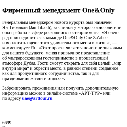
Фирменный менеджмент One&Only
Генеральным менеджером нового курорта был назначен
Ян Тибальди (Jan Tibaldi), за спиной у которого многолетний
опыт работы в сфере роскошного гостеприимства. «Я очень
рад присоединиться к команде One&Only One Za’abeel
и воплотить идею этого удивительного места в жизнь», —
комментирует Ян. «Этот проект является поистине знаковым
для нашего будущего, меняя привычное представление
об ультрароскошном гостеприимстве в процветающей
атмосфере Дубая. Гости смогут открыть для себя целый „мир
внутри мира“ и обрести место, в равной степени созданное
как для продуктивного сотрудничества, так и для
празднования жизни и отдыха».
Забронировать проживания или получить дополнительную
информацию можно в онлайн-системе «АРТ-ТУР» или
по адресу
uae@arttour.ru
.
6699