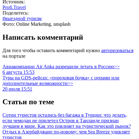
Источник:
Profi.Travel
Поделитесь:
#выездной туризм
Фото: Online Marketing, unsplash
Написать комментарий
Для того чтобы оставить комментарий нужно
авторизоваться
на портале
Авиакомпании Air Anka разрешили летать в Россию>>
6 августа 15:53
Туры на GDS-рейсах: «пороховая бочка» с ценами или
дополнительные возможности>>
20 июля 15:51
Статьи по теме
Сотни туристов остались без багажа в Турции: что делать,
если чемодан не прилетел
Остров в Таиланде признан
лучшим в мире. Как это повлияет на туристический рынок?
Отдых в Азербайджане по-новому: чем Sea Breeze удивляет
туристов