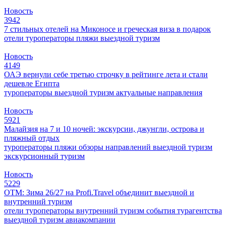
Новость
3942
7 стильных отелей на Миконосе и греческая виза в подарок
отели
туроператоры
пляжи
выездной туризм
Новость
4149
ОАЭ вернули себе третью строчку в рейтинге лета и стали
дешевле Египта
туроператоры
выездной туризм
актуальные направления
Новость
5921
Малайзия на 7 и 10 ночей: экскурсии, джунгли, острова и
пляжный отдых
туроператоры
пляжи
обзоры направлений
выездной туризм
экскурсионный туризм
Новость
5229
ОТМ: Зима 26/27 на Profi.Travel объединит выездной и
внутренний туризм
отели
туроператоры
внутренний туризм
события
турагентства
выездной туризм
авиакомпании