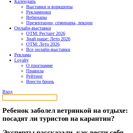
Календарь
Выставки и воркшопы
Рекламники
Вебинары
Презентации, семинары, лекции
Онлайн-выставки
OTM: Рестарт 2026
Знай наше: Лето 2026
OTM: Лето 2026
Все онлайн-выставки
Реклама
Loyalty
О программе
Правила
Рейтинг
Внести бронь
Вход
Ребенок заболел ветрянкой на отдыхе:
посадят ли туристов на карантин?
Эксперты рассказали, как вести себя