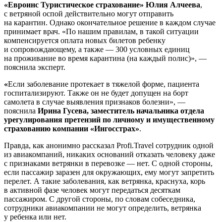
«Евроинс Туристическое страхование» Юлия Алчеева
,
с ветряной оспой действительно могут отправить
на карантин. Однако окончательное решение в каждом случае
принимает врач. «По нашим правилам, в такой ситуации
компенсируется оплата новых билетов ребенку
и сопровождающему, а также — 300 условных единиц
на проживание во время карантина (на каждый полис)», —
пояснила эксперт.
«
Если заболевание протекает в тяжелой форме, пациента
госпитализируют. Также он не будет допущен на борт
самолета в случае выявления признаков болезни», —
пояснила
Ирина Гусева, заместитель начальника отдела
урегулирования претензий по личному и имущественному
страхованию компании «Ингосстрах»
.
Правда, как анонимно рассказал Profi.Travel сотрудник одной
из авиакомпаний, никаких оснований отказать человеку даже
с признаками ветрянки в перевозке — нет. С одной стороны,
если пассажир заразен для окружающих, ему могут запретить
перелет. А такие заболевания, как ветрянка, краснуха, корь
в активной фазе человек могут передаться десяткам
пассажиром. С другой стороны, по словам собеседника,
сотрудники авиакомпании не могут определить, ветрянка
у ребенка или нет.