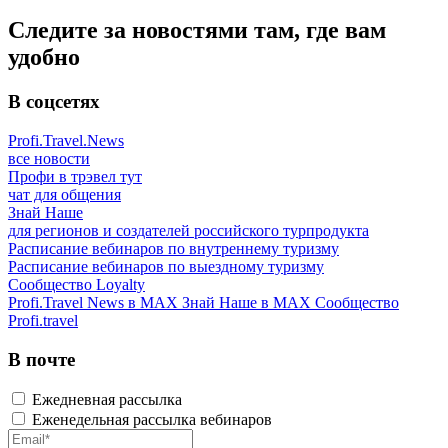
Следите за новостями там, где вам
удобно
В соцсетях
Profi.Travel.News
все новости
Профи в трэвел тут
чат для общения
Знай Наше
для регионов и создателей российского турпродукта
Расписание вебинаров по внутреннему туризму
Расписание вебинаров по выездному туризму
Сообщество Loyalty
Profi.Travel News в MAX
Знай Наше в MAX
Сообщество
Profi.travel
В почте
Ежедневная рассылка
Еженедельная рассылка вебинаров