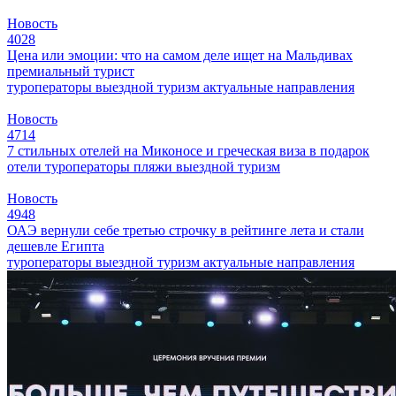
Новость
4028
Цена или эмоции: что на самом деле ищет на Мальдивах
премиальный турист
туроператоры
выездной туризм
актуальные направления
Новость
4714
7 стильных отелей на Миконосе и греческая виза в подарок
отели
туроператоры
пляжи
выездной туризм
Новость
4948
ОАЭ вернули себе третью строчку в рейтинге лета и стали
дешевле Египта
туроператоры
выездной туризм
актуальные направления