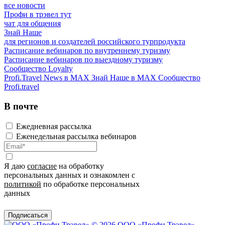
все новости
Профи в трэвел тут
чат для общения
Знай Наше
для регионов и создателей российского турпродукта
Расписание вебинаров по внутреннему туризму
Расписание вебинаров по выездному туризму
Сообщество Loyalty
Profi.Travel News в MAX
Знай Наше в MAX
Сообщество
Profi.travel
В почте
Ежедневная рассылка
Еженедельная рассылка вебинаров
Я даю
согласие
на обработку
персональных данных и ознакомлен с
политикой
по обработке персональных
данных
Подписаться
© 2026 ООО «Профи Трэвeл»