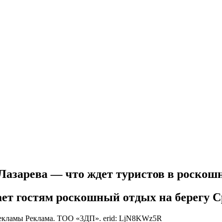
Лазарева — что ждет туристов в роскошн
агает гостям роскошный отдых на берегу 
рекламы
Реклама. ТОО «3ДП». erid: LjN8KWz5R