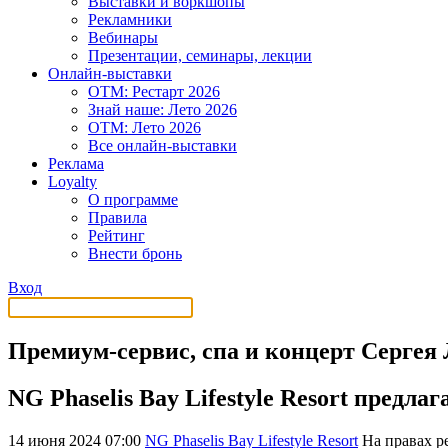
Выставки и воркшопы
Рекламники
Вебинары
Презентации, семинары, лекции
Онлайн-выставки
OTM: Рестарт 2026
Знай наше: Лето 2026
OTM: Лето 2026
Все онлайн-выставки
Реклама
Loyalty
О программе
Правила
Рейтинг
Внести бронь
Вход
Премиум-сервис, спа и концерт Сергея 
NG Phaselis Bay Lifestyle Resort предл
14 июня 2024 07:00
NG Phaselis Bay Lifestyle Resort
На правах 