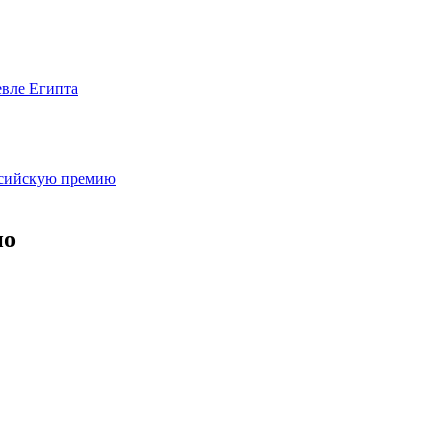
евле Египта
оссийскую премию
но