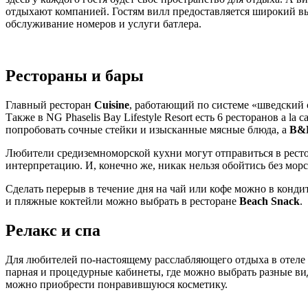
отдыхают компанией. Гостям вилл предоставляется широкий выб
обслуживание номеров и услуги батлера.
Рестораны и бары
Главный ресторан
Cuisine
, работающий по системе «шведский
Также в NG Phaselis Bay Lifestyle Resort есть 6 ресторанов a la c
попробовать сочные стейки и изысканные мясные блюда, а
B&B
Любители средиземноморской кухни могут отправиться в рест
интерпретацию. И, конечно же, никак нельзя обойтись без мо
Сделать перерыв в течение дня на чай или кофе можно в конд
и пляжные коктейли можно выбрать в ресторане
Beach Snack
.
Релакс и спа
Для любителей по-настоящему расслабляющего отдыха в отеле е
парная и процедурные кабинеты, где можно выбрать разные вид
можно приобрести понравившуюся косметику.