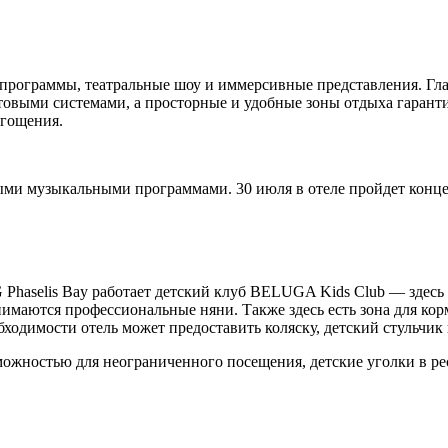
 программы, театральные шоу и иммерсивные представления. Гла
овыми системами, а просторные и удобные зоны отдыха гарант
угощения.
ыми музыкальными программами. 30 июля в отеле пройдет концер
Phaselis Bay работает детский клуб BELUGA Kids Club — здесь 
нимаются профессиональные няни. Также здесь есть зона для кор
ходимости отель может предоставить коляску, детский стульчик
зможностью для неограниченного посещения, детские уголки в р