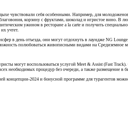
 отдыхе чувствовали себя особенными. Например, для молодоже
 благовония, корзину с фруктами, шоколад и игристое вино. В л
антическим ужином в ресторане a la carte и получить специаль
 их учтет.
ансфер в день отъезда, они могут отдохнуть в лаундже NG Loun
можность полюбоваться живописными видами на Средиземное м
исты могут воспользоваться услугой Meet & Assist (Fast Track).
сех необходимых процедур без очереди, а также размещение в б
 летней концепции-2024 и бонусной программе для турагентов мож