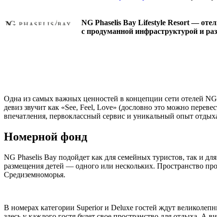
NG Phaselis Bay Lifestyle Resort — о
с продуманной инфраструктурой и раз
Одна из самых важных ценностей в концепции сети отелей NG H
девиз звучит как «See, Feel, Love» (дословно это можно перев
впечатления, первоклассный сервис и уникальный опыт отдых
Номерной фонд
NG Phaselis Bay подойдет как для семейных туристов, так и дл
размещения детей — одного или нескольких. Пространство прод
Средиземноморья.
В номерах категории Superior и Deluxe гостей ждут великоле
здесь у каждого гостя будет свое пространство для отдыха. А