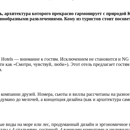
тель, архитектура которого прекрасно гармонирует с природо
нообразными развлечениями. Кому из туристов стоит посовето
otels — внимание к гостям. Исключением не становится и NG Phas
ести как «Смотри, чувствуй, люби»). Этот отель предлагает гос
а.
я компании друзей. Номера, сьюты и виллы рассчитаны на разное
умано до мелочей, а концепция дизайна (как и архитектура само
пные виды на море или лес, продуманный дизайн и эргономично
 виллы с 4 спальнями, гостиной, 4 ванными комнатами и индиви