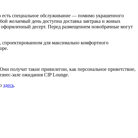
нов есть специальное обслуживание — помимо украшенного
юбой желаемый день доступна доставка завтрака и живых
но оформленный десерт. Перед размещением новобрачные могут
ge, спроектированном для максимально комфортного
оре.
 Они получат такие привилегии, как персональное приветствие,
изнес-зале ожидания CIP Lounge.
но
здесь
.