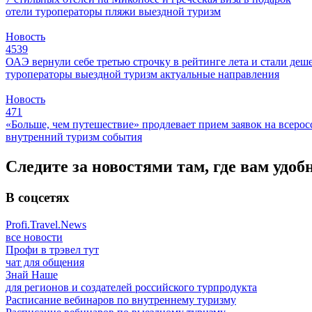
отели
туроператоры
пляжи
выездной туризм
Новость
4539
ОАЭ вернули себе третью строчку в рейтинге лета и стали деш
туроператоры
выездной туризм
актуальные направления
Новость
471
«Больше, чем путешествие» продлевает прием заявок на всер
внутренний туризм
события
Следите за новостями там, где вам удоб
В соцсетях
Profi.Travel.News
все новости
Профи в трэвел тут
чат для общения
Знай Наше
для регионов и создателей российского турпродукта
Расписание вебинаров по внутреннему туризму