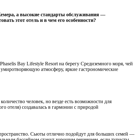
й Кемера, а высокие стандарты обслуживания —
вать этот отель и в чем его особенности?
elis Bay Lifestyle Resort на берегу Средиземного моря, чей
тям умиротворяющую атмосферу, яркие гастрономические
 количество человек, но везде есть возможности для
го отеля) создавалась в гармонии с природой
е пространство. Сьюты отлично подойдут для больших семей —
дуальным бассейном станут хорошим решением, если туристы