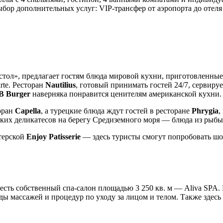
ор дополнительных услуг: VIP-трансфер от аэропорта до отеля 
 стол», предлагает гостям блюда мировой кухни, приготовленн
arte. Ресторан
Nautilius
, готовый принимать гостей 24/7, сервиру
 Burger
наверняка понравится ценителям американской кухни.
оран
Capella
, а турецкие блюда ждут гостей в ресторане
Phrygia
,
рских деликатесов на берегу Средиземного моря — блюда из рыб
итерской
Enjoy Patisserie
— здесь туристы смогут попробовать шо
сть собственный спа-салон площадью 3 250 кв. м — Aliva SPA. 
ы массажей и процедур по уходу за лицом и телом. Также здесь