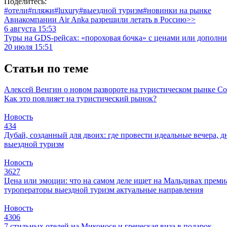
Поделитесь:
#отели
#пляжи
#luxury
#выездной туризм
#новинки на рынке
Авиакомпании Air Anka разрешили летать в Россию>>
6 августа 15:53
Туры на GDS-рейсах: «пороховая бочка» с ценами или дополн
20 июля 15:51
Статьи по теме
Алексей Венгин о новом развороте на туристическом рынке
Со
Как это повлияет на туристический рынок?
Новость
434
Дубай, созданный для двоих: где провести идеальные вечера, д
выездной туризм
Новость
3627
Цена или эмоции: что на самом деле ищет на Мальдивах прем
туроператоры
выездной туризм
актуальные направления
Новость
4306
7 стильных отелей на Миконосе и греческая виза в подарок