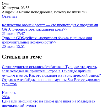
Олег
07 августа, 08:55
Андрей, а можно поподробнее, почему не пустили?
Ответить
Количество броней растет — что происходит с продажами
ОАЭ. Туроператоры рассказали здесь>>
21 июля 17:47
Туры на GDS-рейсах: «пороховая бочка» с ценами или
дополнительные возможности>>
20 июля 15:51
Статьи по теме
Сотни туристов остались без багажа в Турции: что делать,
если чемодан не прилетел
Остров в Таиланде признан
лучшим в мире. Как это повлияет на туристический рынок?
Отдых в Азербайджане по-новому: чем Sea Breeze удивляет
туристов
Новость
2884
Цена или эмоции: что на самом деле ищет на Мальдивах
премиальный турист