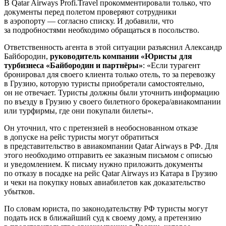
В Qatar Airways Profi.Travel прокомментировали только, что
документы перед полетом проверяют сотрудники
в аэропорту — согласно списку. И добавили, что
за подробностями необходимо обращаться в посольство.
Ответственность агента в этой ситуации разъяснил Александр
Байбородин,
руководитель компании «Юристы для
турбизнеса «Байбородин и партнёры»
: «Если турагент
бронировал для своего клиента только отель, то за перевозку
в Грузию, которую туристы приобретали самостоятельно,
он не отвечает. Туристы должны были уточнить информацию
по въезду в Грузию у своего билетного брокера/авиакомпании
или турфирмы, где они покупали билеты».
Он уточнил, что с претензией в необоснованном отказе
в допуске на рейс туристы могут обратиться
в представительство в авиакомпании Qatar Airways в РФ. Для
этого необходимо отправить ее заказным письмом с описью
и уведомлением. К письму нужно приложить документы
по отказу в посадке на рейс Qatar Airways из Катара в Грузию
и чеки на покупку новых авиабилетов как доказательство
убытков.
По словам юриста, по законодательству РФ туристы могут
подать иск в ближайший суд к своему дому, а претензию