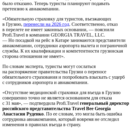
было отказано. Теперь туристы планируют подавать
претензию к авиакомпании.
«Обязательную страховку для туристов, въезжающих
в Грузию,
перенесли на 2026 год
. Соответственно, отказ
в перелете не имеет законных основании, — пояснили
Profi.Travel в компании GEORGIA TRAVEL, LLC.
— Но посадкой на рейс в Катаре занимаются представители
авиакомпании, сотрудники аэропорта вылета и пограничной
службы. К их квалификации и компетентности грузинская
сторона отношения не имеет».
По словам эксперта, туристы могут сослаться
на распоряжение правительства Грузии о переносе
обязательного страхования и попробовать взыскать с ущерб
с сотрудников аэропорта и авиакомпании.
«Отсутствие медицинской страховки для въезда в Грузию
совершенно точно не является основанием для отказа
с 31 мая», — подтвердила Profi.Travel
генеральный директор
российского представительства Travel Bee Georgia
Анастасия Руденко
. По ее словам, это могла быть ошибка
сотрудника авиакомпании, который вовремя не отследил
изменения в правилах въезда в страну.