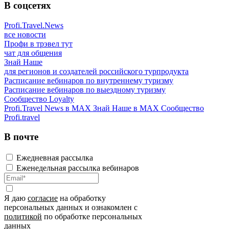
В соцсетях
Profi.Travel.News
все новости
Профи в трэвел тут
чат для общения
Знай Наше
для регионов и создателей российского турпродукта
Расписание вебинаров по внутреннему туризму
Расписание вебинаров по выездному туризму
Сообщество Loyalty
Profi.Travel News в MAX
Знай Наше в MAX
Сообщество
Profi.travel
В почте
Ежедневная рассылка
Еженедельная рассылка вебинаров
Я даю
согласие
на обработку
персональных данных и ознакомлен с
политикой
по обработке персональных
данных