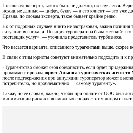
По словам эксперта, такого быть не должно, но случается. Веро
исходные данные — цифру, букву — и его клиент — это уже др
Правда, по словам эксперта, такое бывает крайне редко.
Но от подобных случаев никто не застрахован, важна позиция
ситуации возникали. Позиция туроператора была жесткой: кто пе
поставщик услуг», — уточнила представитель турбизнеса.
Что касается варианта, описанного турагентами выше, скорее вс
В связи с этим юристы советуют внимательно подходить и к пре
«Турагентство сможет себя обезопасить, если будет придержива
прокомментировала
юрист Альянса туристических агентств
после подтверждения при аннуляции туроператор может выстав
потребителю, но проблематично — самому турагенту».
Также, по ее словам, важно, чтобы при оплате от ООО был дог
минимизации рисков в возможных спорах с этим лицом с пла