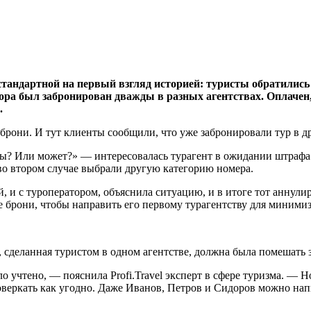
тандартной на первый взгляд историей: туристы обратились с
атора был забронирован дважды в разных агентствах. Оплачен,
.
брони. И тут клиенты сообщили, что уже забронировали тур в д
ды? Или может?» — интересовалась турагент в ожидании штрафа
 во втором случае выбрали другую категорию номера.
ой, и с туроператором, объяснила ситуацию, и в итоге тот анну
е брони, чтобы направить его первому турагентству для миними
, сделанная туристом в одном агентстве, должна была помешать 
 учтено, — пояснила Profi.Travel эксперт в сфере туризма. — Но
ркать как угодно. Даже Иванов, Петров и Сидоров можно написа