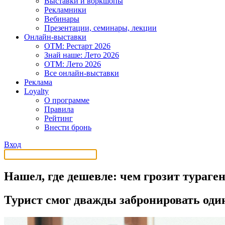
Выставки и воркшопы
Рекламники
Вебинары
Презентации, семинары, лекции
Онлайн-выставки
OTM: Рестарт 2026
Знай наше: Лето 2026
OTM: Лето 2026
Все онлайн-выставки
Реклама
Loyalty
О программе
Правила
Рейтинг
Внести бронь
Вход
Нашел, где дешевле: чем грозит тураге
Турист смог дважды забронировать один