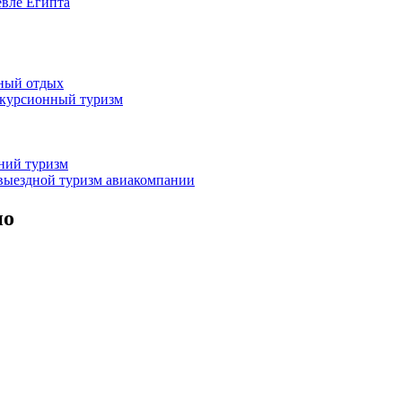
евле Египта
жный отдых
скурсионный туризм
нний туризм
выездной туризм
авиакомпании
но