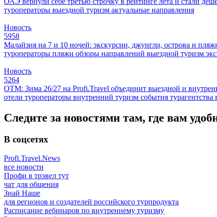
ОАЭ вернули себе третью строчку в рейтинге лета и стали деш
туроператоры
выездной туризм
актуальные направления
Новость
5958
Малайзия на 7 и 10 ночей: экскурсии, джунгли, острова и пля
туроператоры
пляжи
обзоры направлений
выездной туризм
эк
Новость
5264
ОТМ: Зима 26/27 на Profi.Travel объединит выездной и внутре
отели
туроператоры
внутренний туризм
события
турагентства
Следите за новостями там, где вам удоб
В соцсетях
Profi.Travel.News
все новости
Профи в трэвел тут
чат для общения
Знай Наше
для регионов и создателей российского турпродукта
Расписание вебинаров по внутреннему туризму