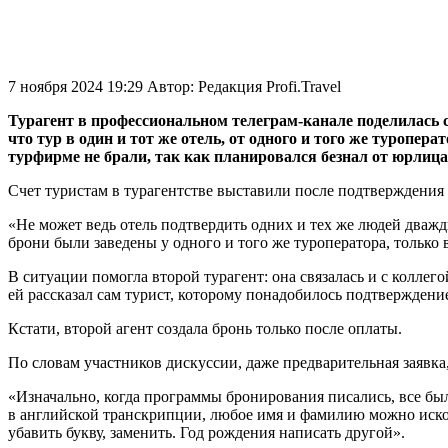
7 ноября 2024 19:29
Автор:
Редакция Profi.Travel
Турагент в профессиональном телеграм-канале поделилась с
что тур в один и тот же отель, от одного и того же туропер
турфирме не брали, так как планировался безнал от юрлица
Счет туристам в турагентстве выставили после подтверждения 
«Не может ведь отель подтвердить одних и тех же людей дваж
брони были заведены у одного и того же туроператора, только
В ситуации помогла второй турагент: она связалась и с коллег
ей рассказал сам турист, которому понадобилось подтверждени
Кстати, второй агент создала бронь только после оплаты.
По словам участников дискуссии, даже предварительная заявка
«Изначально, когда программы бронирования писались, все было
в английской транскрипции, любое имя и фамилию можно искове
убавить букву, заменить. Год рождения написать другой».