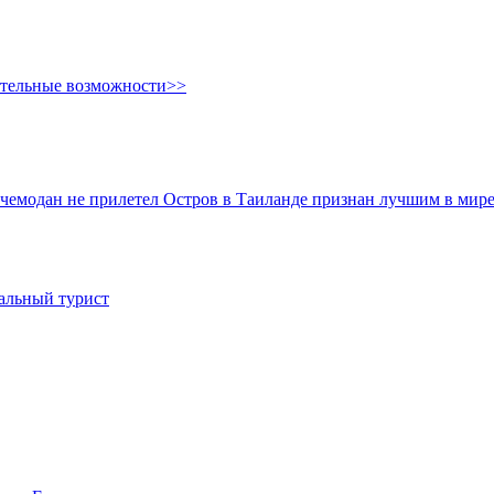
ительные возможности>>
и чемодан не прилетел
Остров в Таиланде признан лучшим в мире
иальный турист