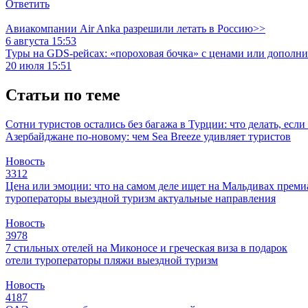
Ответить
Авиакомпании Air Anka разрешили летать в Россию>>
6 августа 15:53
Туры на GDS-рейсах: «пороховая бочка» с ценами или дополн
20 июля 15:51
Статьи по теме
Сотни туристов остались без багажа в Турции: что делать, есл
Азербайджане по-новому: чем Sea Breeze удивляет туристов
Новость
3312
Цена или эмоции: что на самом деле ищет на Мальдивах прем
туроператоры
выездной туризм
актуальные направления
Новость
3978
7 стильных отелей на Миконосе и греческая виза в подарок
отели
туроператоры
пляжи
выездной туризм
Новость
4187