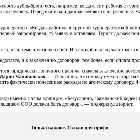
ятность дубль-брони есть, например, когда агент, работая с турис
угой человек. Перед выпиской данные меняются на реальные. Н
 туроператора. «Когда я работала в крупной туроператорской к
рвый забронировал, ту заявку и оставляем. Турист должен понима
его, в системе произошел сбой. И от подобных случаев тоже заст
доплате, и к заключению договоров, тем более, если оплата про
ться юридически логичного правила: сначала заключение договор
 Мария Чапиковская
. — И логично, что оплату нужно стараться 
ить фактически понесенные расходы по агентскому договору. Ф
овор именно с этим юрлицом. «Безусловно, гражданский кодекс н
тельщиком ООО должен быть договор», — подчеркнула юрист.
Только важное. Только для профи.​