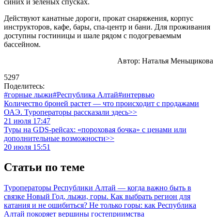
синих и зеленых спусках.
Действуют канатные дороги, прокат снаряжения, корпус
инструкторов, кафе, бары, спа-центр и бани. Для проживания
доступны гостиницы и шале рядом с подогреваемым
бассейном.
Автор: Наталья Меньщикова
5297
Поделитесь:
#горные лыжи
#Республика Алтай
#интервью
Количество броней растет — что происходит с продажами
ОАЭ. Туроператоры рассказали здесь>>
21 июля 17:47
Туры на GDS-рейсах: «пороховая бочка» с ценами или
дополнительные возможности>>
20 июля 15:51
Статьи по теме
Туроператоры Республики Алтай — когда важно быть в
связке
Новый Год, лыжи, горы. Как выбрать регион для
катания и не ошибиться?
Не только горы: как Республика
Алтай покоряет вершины гостеприимства