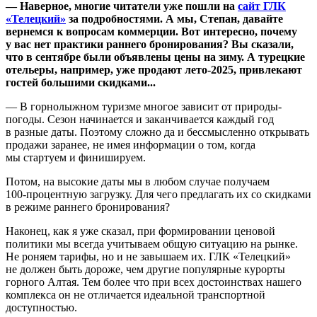
— Наверное, многие читатели уже пошли на
сайт ГЛК
«Телецкий»
за подробностями. А мы, Степан, давайте
вернемся к вопросам коммерции. Вот интересно, почему
у вас нет практики раннего бронирования? Вы сказали,
что в сентябре были объявлены цены на зиму. А турецкие
отельеры, например, уже продают лето-2025, привлекают
гостей большими скидками...
— В горнолыжном туризме многое зависит от природы-
погоды. Сезон начинается и заканчивается каждый год
в разные даты. Поэтому сложно да и бессмысленно открывать
продажи заранее, не имея информации о том, когда
мы стартуем и финишируем.
Потом, на высокие даты мы в любом случае получаем
100-процентную
загрузку. Для чего предлагать их со скидками
в режиме раннего бронирования?
Наконец, как я уже сказал, при формировании ценовой
политики мы всегда учитываем общую ситуацию на рынке.
Не роняем тарифы, но и не завышаем их. ГЛК «Телецкий»
не должен быть дороже, чем другие популярные курорты
горного Алтая. Тем более что при всех достоинствах нашего
комплекса он не отличается идеальной транспортной
доступностью.