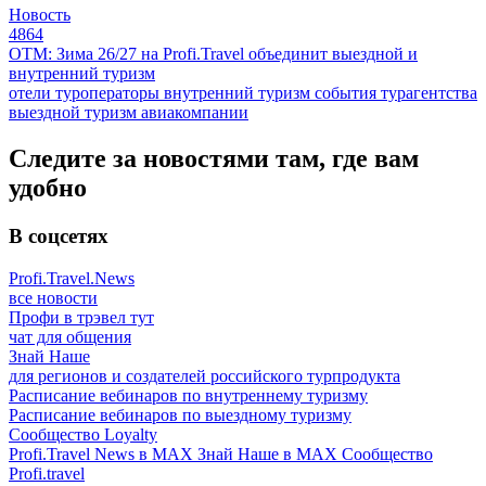
Новость
4864
ОТМ: Зима 26/27 на Profi.Travel объединит выездной и
внутренний туризм
отели
туроператоры
внутренний туризм
события
турагентства
выездной туризм
авиакомпании
Следите за новостями там, где вам
удобно
В соцсетях
Profi.Travel.News
все новости
Профи в трэвел тут
чат для общения
Знай Наше
для регионов и создателей российского турпродукта
Расписание вебинаров по внутреннему туризму
Расписание вебинаров по выездному туризму
Сообщество Loyalty
Profi.Travel News в MAX
Знай Наше в MAX
Сообщество
Profi.travel