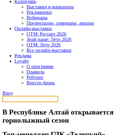
Календарь
Выставки и воркшопы
Рекламники
Вебинары
Презентации, семинары, лекции
Онлайн-выставки
OTM: Рестарт 2026
Знай наше: Лето 2026
OTM: Лето 2026
Все онлайн-выставки
Реклама
Loyalty
О программе
Правила
Рейтинг
Внести бронь
Вход
В Республике Алтай открывается
горнолыжный сезон
Топ-менеджер ГЛК «Телецкий»