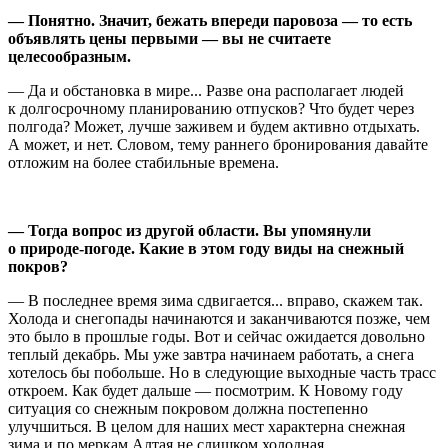
— Понятно. Значит, бежать впереди паровоза — то есть
объявлять цены первыми — вы не считаете
целесообразным.
— Да и обстановка в мире... Разве она располагает людей
к долгосрочному планированию отпусков? Что будет через
полгода? Может, лучше заживем и будем активно отдыхать.
А может, и нет. Словом, тему раннего бронирования давайте
отложим на более стабильные времена.
— Тогда вопрос из другой области. Вы упомянули
о природе-погоде. Какие в этом году виды на снежный
покров?
— В последнее время зима сдвигается... вправо, скажем так.
Холода и снегопады начинаются и заканчиваются позже, чем
это было в прошлые годы. Вот и сейчас ожидается довольно
теплый декабрь. Мы уже завтра начинаем работать, а снега
хотелось бы побольше. Но в следующие выходные часть трасс
откроем. Как будет дальше — посмотрим. К Новому году
ситуация со снежным покровом должна постепенно
улучшиться. В целом для наших мест характерна снежная
зима и по меркам Алтая не слишком холодная.