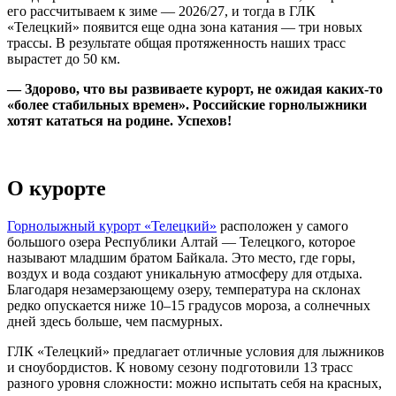
его рассчитываем к зиме — 2026/27, и тогда в ГЛК
«Телецкий» появится еще одна зона катания — три новых
трассы. В результате общая протяженность наших трасс
вырастет до 50 км.
— Здорово, что вы развиваете курорт, не ожидая каких-то
«более стабильных времен». Российские горнолыжники
хотят кататься на родине. Успехов!
О курорте
Горнолыжный курорт «Телецкий»
расположен у самого
большого озера Республики Алтай — Телецкого, которое
называют младшим братом Байкала. Это место, где горы,
воздух и вода создают уникальную атмосферу для отдыха.
Благодаря незамерзающему озеру, температура на склонах
редко опускается ниже
10–15
градусов мороза, а солнечных
дней здесь больше, чем пасмурных.
ГЛК «Телецкий» предлагает отличные условия для лыжников
и сноубордистов. К новому сезону подготовили 13 трасс
разного уровня сложности: можно испытать себя на красных,