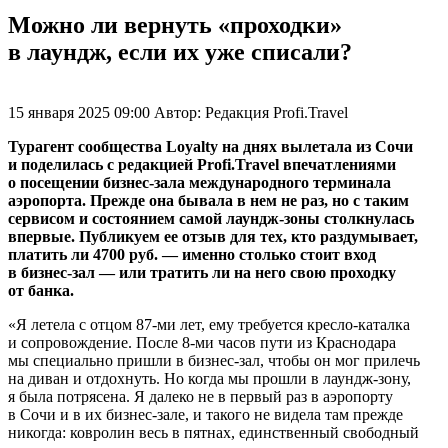
Можно ли вернуть «проходки»
в лаундж, если их уже списали?
15 января 2025 09:00
Автор:
Редакция Profi.Travel
Турагент сообщества Loyalty на днях вылетала из Сочи
и поделилась с редакцией Profi.Travel впечатлениями
о посещении бизнес-зала международного терминала
аэропорта. Прежде она бывала в нем не раз, но с таким
сервисом и состоянием самой лаундж-зоны столкнулась
впервые. Публикуем ее отзыв для тех, кто раздумывает,
платить ли 4700 руб. — именно столько стоит вход
в бизнес-зал — или тратить ли на него свою проходку
от банка.
«Я летела с отцом
87-ми
лет, ему требуется кресло-каталка
и сопровождение. После
8-ми
часов пути из Краснодара
мы специально пришли в бизнес-зал, чтобы он мог прилечь
на диван и отдохнуть. Но когда мы прошли в лаундж-зону,
я была потрясена. Я далеко не в первый раз в аэропорту
в Сочи и в их бизнес-зале, и такого не видела там прежде
никогда: ковролин весь в пятнах, единственный свободный