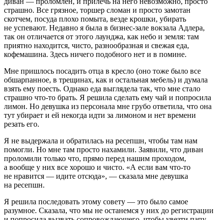
диван — проломлен, и прилечь на него невозможно, просто
страшно. Все грязное, торшер сломан и просто замотан
скотчем, посуда плохо помыта, везде крошки, убирать
не успевают. Недавно я была в бизнес-зале вокзала Адлера,
так он отличается от этого лаунджа, как небо и земля: там
приятно находится, чисто, разнообразная и свежая еда,
кофемашина. Здесь ничего подобного нет и в помине.
Мне пришлось посадить отца в кресло (оно тоже было все
обшарпанное, в трещинах, как и остальная мебель) и думала
взять ему поесть. Однако еда выглядела так, что мне стало
страшно что-то брать. Я решила сделать ему чай и попросила
лимон. Но девушка из персонала мне грубо ответила, что она
тут убирает и ей некогда идти за лимоном и нет времени
резать его.
Я не выдержала и обратилась на ресепшн, чтобы там нам
помогли. Но мне там просто нахамили. Заявили, что диван
проломили только что, прямо перед нашим проходом,
а вообще у них все хорошо и чисто. «А если вам что-то
не нравится — идите отсюда», — сказала мне девушка
на ресепшн.
Я решила последовать этому совету — это было самое
разумное. Сказала, что мы не останемся у них до регистрации
и попросила вызвать сопровождающего, чтобы увезти папу.