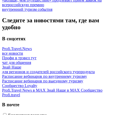
«Больше, чем путешествие» продлевает прием заявок на
всероссийскую премию
внутренний туризм
события
Следите за новостями там, где вам
удобно
В соцсетях
Profi.Travel.News
все новости
Профи в трэвел тут
чат для общения
Знай Наше
для регионов и создателей российского турпродукта
Расписание вебинаров по внутреннему туризму
Расписание вебинаров по выездному туризму
Сообщество Loyalty
Profi.Travel News в MAX
Знай Наше в MAX
Сообщество
Profi.travel
В почте