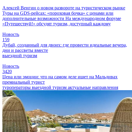
Алексей Венгин о новом развороте на туристическом рынке
Туры на GDS-рейсах: «пороховая бочка» с ценами или
дополнительные возможности
На международном форуме
«Путешествуй!» обсудят туризм, доступный каждому
Новость
159
Дубай, созданный для двоих: где провести идеальные вечера,
дни и рассветы вместе
выездной туризм
Новость
3420
Цена или эмоции: что на самом деле ищет на Мальдивах
премиальный турист
туроператоры
выездной туризм
актуальные направления