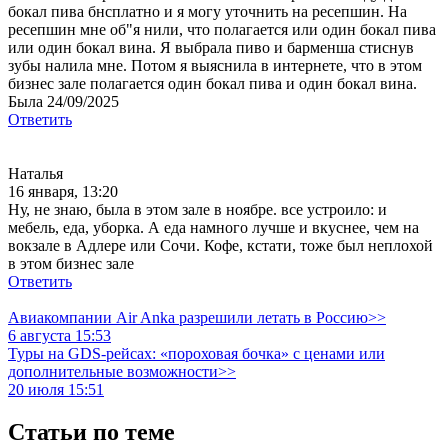
бокал пива бнсплатно и я могу уточнить на ресепшин. На
ресепшин мне об"я нили, что полагается или один бокал пива
или один бокал вина. Я выбрала пиво и барменша стиснув
зубы налила мне. Потом я выяснила в интернете, что в этом
бизнес зале полагается один бокал пива и один бокал вина.
Была 24/09/2025
Ответить
Наталья
16 января, 13:20
Ну, не знаю, была в этом зале в ноябре. все устроило: и
мебель, еда, уборка. А еда намного лучше и вкуснее, чем на
вокзале в Адлере или Сочи. Кофе, кстати, тоже был неплохой
в этом бизнес зале
Ответить
Авиакомпании Air Anka разрешили летать в Россию>>
6 августа 15:53
Туры на GDS-рейсах: «пороховая бочка» с ценами или
дополнительные возможности>>
20 июля 15:51
Статьи по теме