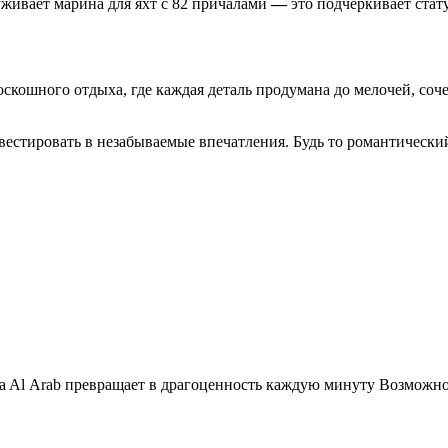
уживает марина для яхт с 82 причалами
—
это подчеркивает стат
роскошного отдыха, где каждая деталь продумана до мелочей, со
нвестировать в незабываемые впечатления. Будь то романтически
.
rsa Al Arab превращает в драгоценность каждую минуту Возможно