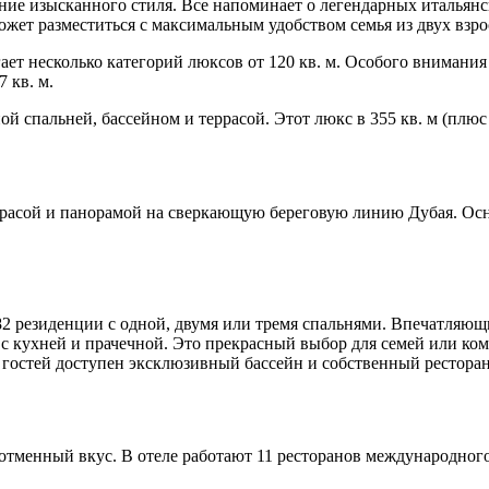
ие изысканного стиля. Все напоминает о легендарных итальянс
ь может разместиться с максимальным удобством семья из двух взро
ет несколько категорий люксов от 120 кв. м. Особого внимания з
 кв. м.
ной спальней, бассейном и террасой. Этот люкс в 355 кв. м (плю
 террасой и панорамой на сверкающую береговую линию Дубая. 
82 резиденции с одной, двумя или тремя спальнями. Впечатляю
м с кухней и прачечной. Это прекрасный выбор для семей или 
гостей доступен эксклюзивный бассейн и собственный ресторан
отменный вкус. В отеле работают 11 ресторанов международного