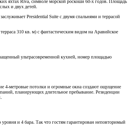
ких яхтах Riva, символе морской роскоши
60-х
годов. Площадь
слых и двух детей.
аслуживает Presidential Suite с двумя спальнями и террасой
с терраса 310 кв. м) с фантастическим видом на Аравийское
Оснащенный ультрасовременной кухней, номер площадью
щие
4-метровые
потолки и огромные окна создают ощущение
компаний, планирующих длительное пребывание. Резиденции
.
 уровня и 4 бара. Так что гостям гарантирован неповторимый