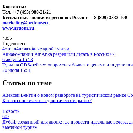
Контакты:
Тел.: +7 (495) 980-21-21
Бесплатные звонки из регионов России — 8 (800) 3333-100
marketing@arttour.ru
www.arttour.ru
4355
Поделитесь:
#отели
#пляжи
#выездной туризм
Авиакомпании Air Anka разрешили летать в Россию>>
6 августа 15:53
Туры на GDS-рейсах: «пороховая бочка» с ценами или дополн
20 июля 15:51
Статьи по теме
Алексей Венгин о новом развороте на туристическом рынке
Со
Как это повлияет на туристический рынок?
Новость
607
Дубай, созданный для двоих: где провести идеальные вечера, д
выездной туризм