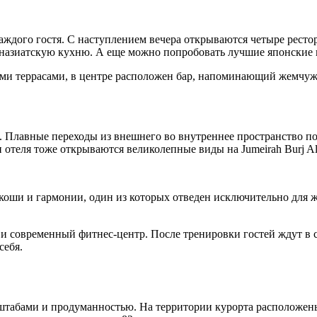
каждого гостя. С наступлением вечера открываются четыре рест
назиатскую кухню. А еще можно попробовать лучшие японские 
ыми террасами, в центре расположен бар, напоминающий жемчуж
и. Плавные переходы из внешнего во внутреннее пространство п
 отеля тоже открываются великолепные виды на Jumeirah Burj Al
скоши и гармонии, один из которых отведен исключительно для ж
и современный фитнес-центр. После тренировки гостей ждут в с
себя.
табами и продуманностью. На территории курорта расположены 