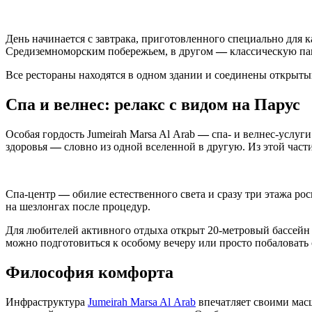
День начинается с завтрака, приготовленного специально для 
Средиземноморским побережьем, в другом
—
классическую па
Все рестораны находятся в одном здании и соединены открыт
Спа и велнес: релакс с видом на Парус
Особая гордость Jumeirah Marsa Al Arab
—
спа- и велнес-услуг
здоровья
—
словно из одной вселенной в другую. Из этой части
Спа-центр
—
обилие естественного света и сразу три этажа ро
на шезлонгах после процедур.
Для любителей активного отдыха открыт
20-метровый
бассейн 
можно подготовиться к особому вечеру или просто побаловать 
Философия комфорта
Инфраструктура
Jumeirah Marsa Al Arab
впечатляет своими масш