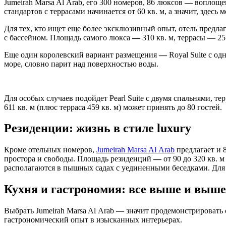
Jumeirah Marsa Al Arab, его 300 номеров, 86 люксов
—
воплощен
стандартов с террасами начинается от 60 кв. м, а значит, здес
Для тех, кто ищет еще более эксклюзивный опыт, отель предлага
с бассейном. Площадь самого люкса
—
310 кв. м, террасы — 257
Еще один королевский вариант размещения
—
Royal Suite с од
море, словно парит над поверхностью воды.
Для особых случаев подойдет Pearl Suite с двумя спальнями,
611 кв. м (плюс терраса 459 кв. м) может принять до 80 гостей.
Резиденции: жизнь в стиле luxury
Кроме отельных номеров,
Jumeirah Marsa Al Arab
предлагает и 
простора и свободы. Площадь резиденций
—
от 90 до 320 кв. 
располагаются в пышных садах с уединенными беседками. Для 
Кухня и гастрономия: все выше и выше
Выбрать Jumeirah Marsa Al Arab — значит продемонстрировать 
гастрономический опыт в изысканных интерьерах.