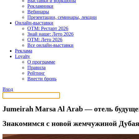
Выставки и воркшопы
Рекламники
Вебинары
Презентации, семинары, лекции
Онлайн-выставки
OTM: Рестарт 2026
Знай наше: Лето 2026
OTM: Лето 2026
Все онлайн-выставки
Реклама
Loyalty
О программе
Правила
Рейтинг
Внести бронь
Вход
Jumeirah Marsa Al Arab — отель будуще
Знакомимся с новой жемчужиной Дуба