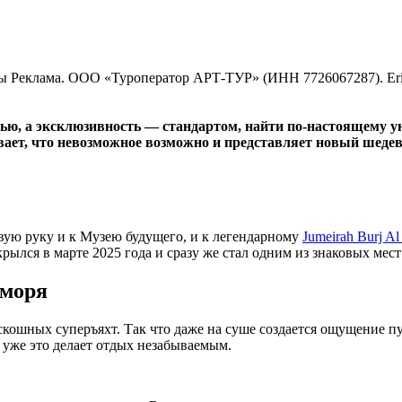
мы
Реклама. ООО «Туроператор АРТ-ТУР» (ИНН 7726067287). E
тью, а эксклюзивность — стандартом, найти по-настоящему ун
вает, что невозможное возможно и представляет новый шедев
ю руку и к Музею будущего, и к легендарному
Jumeirah Burj Al
рылся в марте 2025 года и сразу же стал одним из знаковых мест
 моря
кошных суперъяхт. Так что даже на суше создается ощущение п
 уже это делает отдых незабываемым.