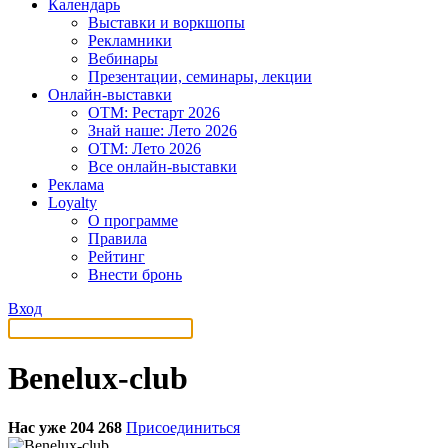
Календарь
Выставки и воркшопы
Рекламники
Вебинары
Презентации, семинары, лекции
Онлайн-выставки
OTM: Рестарт 2026
Знай наше: Лето 2026
OTM: Лето 2026
Все онлайн-выставки
Реклама
Loyalty
О программе
Правила
Рейтинг
Внести бронь
Вход
Benelux-club
Нас уже 204 268
Присоединиться