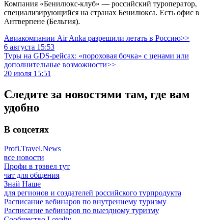
Компания «Бенилюкс-клуб» — российский туроператор,
специализирующийся на странах Бенилюкса. Есть офис в
Антверпене (Бельгия).
Авиакомпании Air Anka разрешили летать в Россию>>
6 августа 15:53
Туры на GDS-рейсах: «пороховая бочка» с ценами или
дополнительные возможности>>
20 июля 15:51
Следите за новостями там, где вам
удобно
В соцсетях
Profi.Travel.News
все новости
Профи в трэвел тут
чат для общения
Знай Наше
для регионов и создателей российского турпродукта
Расписание вебинаров по внутреннему туризму
Расписание вебинаров по выездному туризму
Сообщество Loyalty