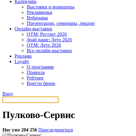
Календарь
Выставки и воркшопы
Рекламники
Вебинары
Презентации, семинары, лекции
Онлайн-выставки
OTM: Рестарт 2026
Знай наше: Лето 2026
OTM: Лето 2026
Все онлайн-выставки
Реклама
Loyalty
О программе
Правила
Рейтинг
Внести бронь
Вход
Пулково-Сервис
Нас уже 204 256
Присоединиться