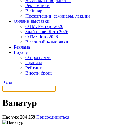
Выставки и воркшопы
Рекламники
Вебинары
Презентации, семинары, лекции
Онлайн-выставки
OTM: Рестарт 2026
Знай наше: Лето 2026
OTM: Лето 2026
Все онлайн-выставки
Реклама
Loyalty
О программе
Правила
Рейтинг
Внести бронь
Вход
Ванатур
Нас уже 204 259
Присоединиться