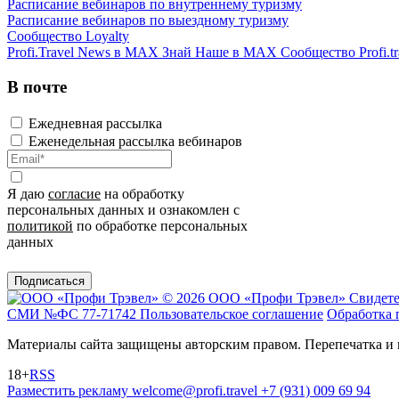
Расписание вебинаров по внутреннему туризму
Расписание вебинаров по выездному туризму
Сообщество Loyalty
Profi.Travel News в MAX
Знай Наше в MAX
Сообщество Profi.tr
В почте
Ежедневная рассылка
Еженедельная рассылка вебинаров
Я даю
согласие
на обработку
персональных данных и ознакомлен с
политикой
по обработке персональных
данных
Подписаться
© 2026 ООО «Профи Трэвeл»
Свидете
СМИ №ФС 77-71742
Пользовательское соглашение
Обработка 
Материалы сайта защищены авторским правом. Перепечатка и 
18+
RSS
Разместить рекламу
welcome@profi.travel
+7 (931) 009 69 94