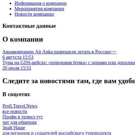
Информация о компании
Мероприятия компании
Новости компании
Контактные данные
О компании
Авиакомпании Air Anka разрешили летать в Россию>>
6 августа 15:53
Туры на GDS-рейсах: «пороховая бочка» с ценами или дополн
20 июля 15:51
Следите за новостями там, где вам удоб
В соцсетях
Profi.Travel.News
все новости
Профи в трэвел тут
чат для общения
Знай Наше
для регионов и создателей российского турпродукта