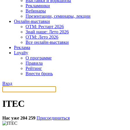
Выставки и воркшопы
Рекламники
Вебинары
Презентации, семинары, лекции
Онлайн-выставки
OTM: Рестарт 2026
Знай наше: Лето 2026
OTM: Лето 2026
Все онлайн-выставки
Реклама
Loyalty
О программе
Правила
Рейтинг
Внести бронь
Вход
ITEC
Нас уже 204 259
Присоединиться