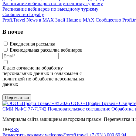
Расписание вебинаров по внутреннему туризму
Расписание вебинаров по выездному туризму
Сообщество Loyalty
Profi.Travel News в MAX
Знай Наше в MAX
Сообщество Profi.tr
В почте
Ежедневная рассылка
Еженедельная рассылка вебинаров
Я даю
согласие
на обработку
персональных данных и ознакомлен с
политикой
по обработке персональных
данных
Подписаться
© 2026 ООО «Профи Трэвeл»
Свидете
СМИ №ФС 77-71742
Пользовательское соглашение
Обработка 
Материалы сайта защищены авторским правом. Перепечатка и 
18+
RSS
Разместить рекламу
welcome@profi.travel
+7 (931) 009 69 94