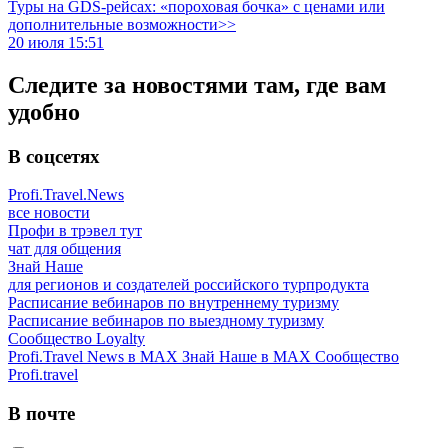
Туры на GDS-рейсах: «пороховая бочка» с ценами или
дополнительные возможности>>
20 июля 15:51
Следите за новостями там, где вам
удобно
В соцсетях
Profi.Travel.News
все новости
Профи в трэвел тут
чат для общения
Знай Наше
для регионов и создателей российского турпродукта
Расписание вебинаров по внутреннему туризму
Расписание вебинаров по выездному туризму
Сообщество Loyalty
Profi.Travel News в MAX
Знай Наше в MAX
Сообщество
Profi.travel
В почте