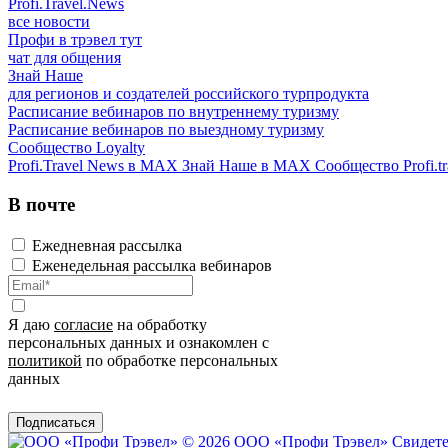
Profi.Travel.News
все новости
Профи в трэвел тут
чат для общения
Знай Наше
для регионов и создателей российского турпродукта
Расписание вебинаров по внутреннему туризму
Расписание вебинаров по выездному туризму
Сообщество Loyalty
Profi.Travel News в MAX
Знай Наше в MAX
Сообщество Profi.tr
В почте
Ежедневная рассылка
Еженедельная рассылка вебинаров
Я даю
согласие
на обработку
персональных данных и ознакомлен с
политикой
по обработке персональных
данных
Подписаться
© 2026 ООО «Профи Трэвeл»
Свидете