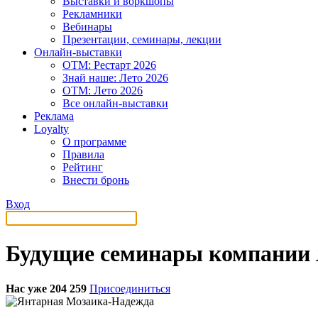
Выставки и воркшопы
Рекламники
Вебинары
Презентации, семинары, лекции
Онлайн-выставки
OTM: Рестарт 2026
Знай наше: Лето 2026
OTM: Лето 2026
Все онлайн-выставки
Реклама
Loyalty
О программе
Правила
Рейтинг
Внести бронь
Вход
Будущие семинары компании
Нас уже 204 259
Присоединиться