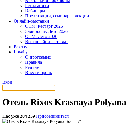
Выставки и воркшопы
Рекламники
Вебинары
Презентации, семинары, лекции
Онлайн-выставки
OTM: Рестарт 2026
Знай наше: Лето 2026
OTM: Лето 2026
Все онлайн-выставки
Реклама
Loyalty
О программе
Правила
Рейтинг
Внести бронь
Вход
Отель Rixos Krasnaya Polyana 
Нас уже 204 259
Присоединиться