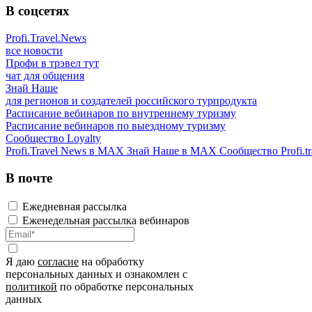
В соцсетях
Profi.Travel.News
все новости
Профи в трэвел тут
чат для общения
Знай Наше
для регионов и создателей российского турпродукта
Расписание вебинаров по внутреннему туризму
Расписание вебинаров по выездному туризму
Сообщество Loyalty
Profi.Travel News в MAX
Знай Наше в MAX
Сообщество Profi.tr
В почте
Ежедневная рассылка
Еженедельная рассылка вебинаров
Я даю
согласие
на обработку
персональных данных и ознакомлен с
политикой
по обработке персональных
данных